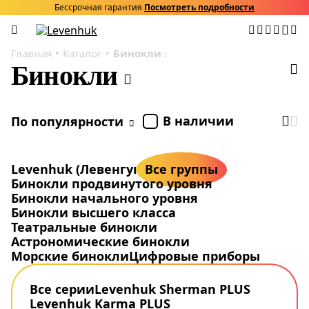
Бессрочная гарантия
Посмотреть подробности
Главная
Каталог
Бинокли
Бинокли
В наличии
По популярности
Levenhuk (Левенгук)
Все группы
Бинокли продвинутого уровня
Бинокли начального уровня
Бинокли высшего класса
Театральные бинокли
Астрономические бинокли
Морские бинокли
Цифровые приборы
Все серии
Levenhuk Sherman PLUS
Levenhuk Karma PLUS