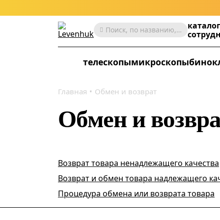
катало
Поиск, по названию, артикулу, категории и др.
сотруд
телескопы
микроскопы
бинок
Главная
Обмен и возврат
Обмен и возвр
Возврат товара ненадлежащего качества
Возврат и обмен товара надлежащего ка
Процедура обмена или возврата товара