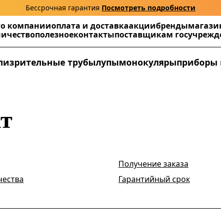
Бессрочная гарантия
Посмотреть подробности
г
о компании
оплата и доставка
акции
бренды
магази
ничество
полезное
контакты
поставщикам госучреж
ли
зрительные трубы
лупы
монокуляры
приборы 
ат
Получение заказа
чества
Гарантийный срок