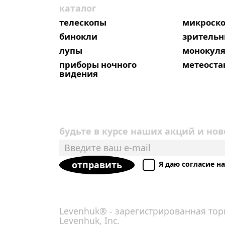
каталог
телескопы
микроск
бинокли
зрительн
лупы
монокул
приборы ночного
метеост
видения
будьте в курсе наших акций и нов
отправить
Я даю согласие 
Levenhuk® - зарегистрированная тор
Levenhuk, Inc.