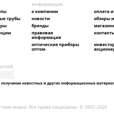
информация
опы
о компании
оплата и
ые трубы
новости
обзоры и
яры
бренды
магазин
анции
правовая
контакт
информация
оптические приборы
инвесто
оптом
акционе
остей.
на получение новостных и других информационных материа
говая марка. Все права защищены. © 2002–2026