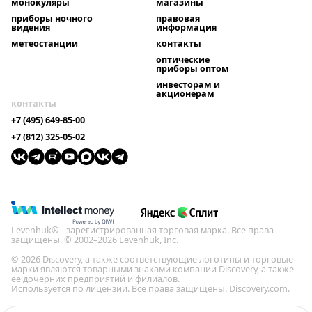
монокуляры
магазины
приборы ночного
правовая
видения
информация
метеостанции
контакты
оптические
приборы оптом
инвесторам и
акционерам
контакты
+7 (495) 649-85-00
+7 (812) 325-05-02
Levenhuk® - зарегистрированная торговая марка. Все права
защищены. © 2002–2026 Levenhuk, Inc.
© 2026 Discovery, а также соответствующие логотипы и торговые
марки являются товарными знаками компании Discovery, а также
ее дочерних предприятий и филиалов.
Используется по лицензии. Все права защищены. Discovery.com.