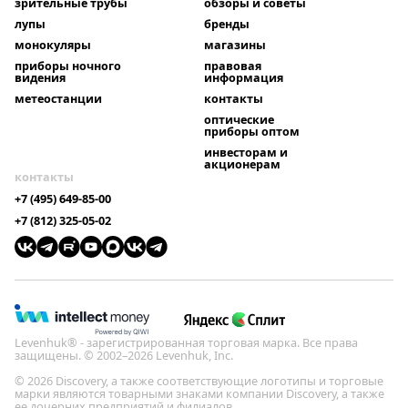
зрительные трубы
обзоры и советы
лупы
бренды
монокуляры
магазины
приборы ночного
правовая
видения
информация
метеостанции
контакты
оптические
приборы оптом
инвесторам и
акционерам
контакты
+7 (495) 649-85-00
+7 (812) 325-05-02
Levenhuk® - зарегистрированная торговая марка. Все права
защищены. © 2002–2026 Levenhuk, Inc.
© 2026 Discovery, а также соответствующие логотипы и торговые
марки являются товарными знаками компании Discovery, а также
ее дочерних предприятий и филиалов.