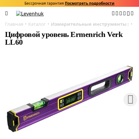
Бессрочная гарантия
Посмотреть подробности
Главная
Каталог
Измерительные инструменты
Ц
Цифровой уровень Ermenrich Verk
LL60