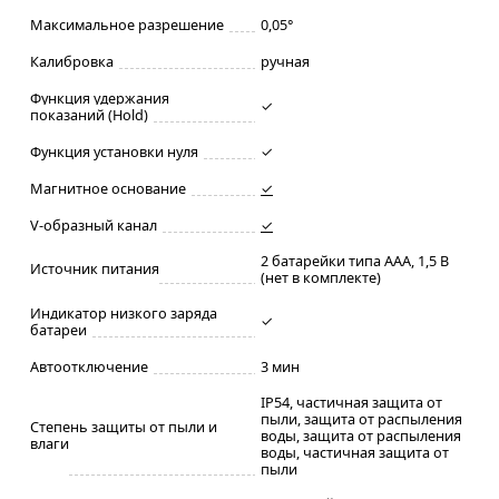
Максимальное разрешение
0,05°
Калибровка
ручная
Функция удержания
✓
показаний (Hold)
Функция установки нуля
✓
Магнитное основание
✓
V-образный канал
✓
2 батарейки типа ААА, 1,5 В
Источник питания
(нет в комплекте)
Индикатор низкого заряда
✓
батареи
Автоотключение
3 мин
IP54, частичная защита от
пыли, защита от распыления
Степень защиты от пыли и
воды, защита от распыления
влаги
воды, частичная защита от
пыли