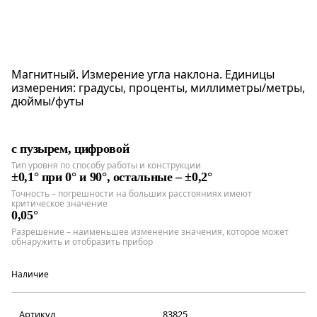
Магнитный. Измерение угла наклона. Единицы
измерения: градусы, проценты, миллиметры/метры,
дюймы/футы
с пузырем, цифровой
Тип уровня по способу работы и конструкции
±0,1° при 0° и 90°, остальные – ±0,2°
Точность – погрешности на больших расстояниях имеют
критическое значение
0,05°
Разрешение – наименьшее изменение значения, которое может
обнаружить и отобразить прибор
Наличие
Артикул
83825