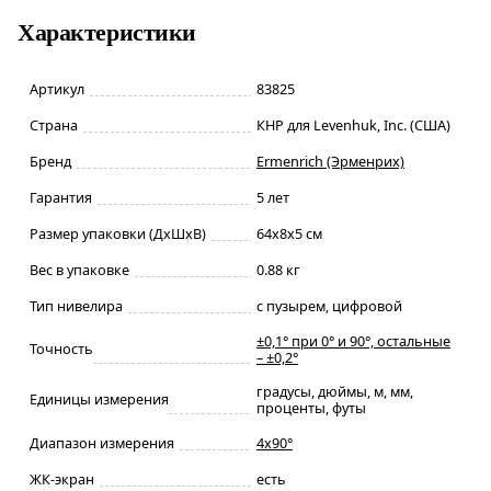
Характеристики
Артикул
83825
Страна
КНР для Levenhuk, Inc. (США)
Бренд
Ermenrich (Эрменрих)
Гарантия
5 лет
Размер упаковки (ДxШxВ)
64x8x5 см
Вес в упаковке
0.88 кг
Тип нивелира
с пузырем, цифровой
±0,1° при 0° и 90°, остальные
Точность
– ±0,2°
градусы, дюймы, м, мм,
Единицы измерения
проценты, футы
Диапазон измерения
4x90°
ЖК-экран
есть