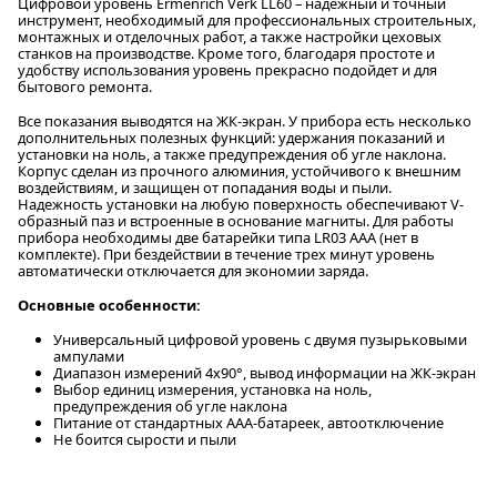
Цифровой уровень Ermenrich Verk LL60 – надежный и точный
инструмент, необходимый для профессиональных строительных,
монтажных и отделочных работ, а также настройки цеховых
станков на производстве. Кроме того, благодаря простоте и
удобству использования уровень прекрасно подойдет и для
бытового ремонта.
Все показания выводятся на ЖК-экран. У прибора есть несколько
дополнительных полезных функций: удержания показаний и
установки на ноль, а также предупреждения об угле наклона.
Корпус сделан из прочного алюминия, устойчивого к внешним
воздействиям, и защищен от попадания воды и пыли.
Надежность установки на любую поверхность обеспечивают V-
образный паз и встроенные в основание магниты. Для работы
прибора необходимы две батарейки типа LR03 AAA (нет в
комплекте). При бездействии в течение трех минут уровень
автоматически отключается для экономии заряда.
Основные особенности:
Универсальный цифровой уровень с двумя пузырьковыми
ампулами
Диапазон измерений 4x90°, вывод информации на ЖК-экран
Выбор единиц измерения, установка на ноль,
предупреждения об угле наклона
Питание от стандартных ААА-батареек, автоотключение
Не боится сырости и пыли