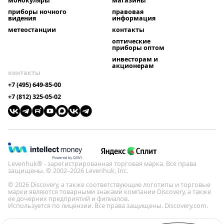
монокуляры
магазины
приборы ночного
правовая
видения
информация
метеостанции
контакты
оптические
приборы оптом
инвесторам и
акционерам
контакты
+7 (495) 649-85-00
+7 (812) 325-05-02
Levenhuk® - зарегистрированная торговая марка. Все права
защищены. © 2002–2026 Levenhuk, Inc.
© 2026 Discovery, а также соответствующие логотипы и торговые
марки являются товарными знаками компании Discovery, а также
ее дочерних предприятий и филиалов.
Используется по лицензии. Все права защищены. Discovery.com.