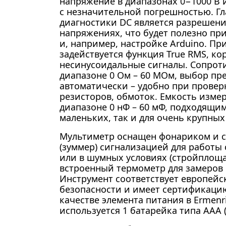
напряжение в диапазонах 0−1000 В 
с незначительной погрешностью. Г
диагностики DC является разрешение
напряжениях, что будет полезно пр
и, например, настройке Arduino. При
задействуется функция True RMS, к
несинусоидальные сигналы. Сопроти
диапазоне 0 Ом – 60 МОм, выбор пр
автоматически – удобно при провер
резисторов, обмоток. Емкость изме
диапазоне 0 нФ – 60 мФ, подходящим
маленьких, так и для очень крупных
Мультиметр оснащен фонариком и с
(зуммер) сигнализацией для работы
или в шумных условиях (стройплощад
встроенный термометр для замеров
Инструмент соответствует европейс
безопасности и имеет сертификацию
качестве элемента питания в Ermenri
используется 1 батарейка типа ААА (