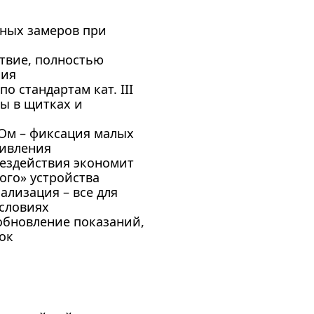
чных замеров при
ствие, полностью
ния
о стандартам кат. III
оты в щитках и
1 Ом – фиксация малых
тивления
бездействия экономит
ого» устройства
ализация – все для
словиях
 обновление показаний,
ок