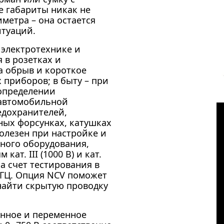
е габариты никак не
метра – она остается
итуаций.
 электротехнике и
 в розетках и
а обрыв и короткое
приборов; в быту – при
 определении
 автомобильной
едохранителей,
ных форсунках, катушках
олезен при настройке и
ного оборудования,
ат. III (1000 В) и кат.
 за счет тестирования в
 МГЦ. Опция NCV поможет
найти скрытую проводку
янное и переменное