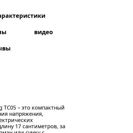
арактеристики
лы
видео
ывы
g TC05 – это компактный
ния напряжения,
лектрических
лину 17 сантиметров, за
рман или сумку с