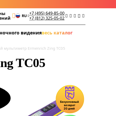
+7 (495) 649-85-00
ны
RU
дений
+7 (812) 325-05-02
ночного видения
весь каталог
 мультиметр Ermenrich Zing TC05
ing TC05