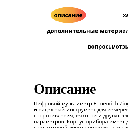
описание
х
дополнительные материа
вопросы/отз
Описание
Цифровой мультиметр Ermenrich Zin
и надежный инструмент для измере
сопротивления, емкости и других э
параметров. Корпус прибора имеет д
счет которой легко помещается в ка