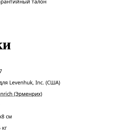
гарантийный талон
ки
7
для Levenhuk, Inc. (США)
nrich (Эрменрих)
x8 см
 кг