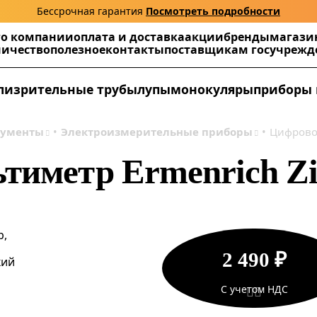
Бессрочная гарантия
Посмотреть подробности
г
о компании
оплата и доставка
акции
бренды
магази
ничество
полезное
контакты
поставщикам госучреж
ли
зрительные трубы
лупы
монокуляры
приборы 
рументы
Электроизмерительные приборы
Цифровой
тиметр Ermenrich Z
р,
,
2 490 ₽
кий
С учетом НДС