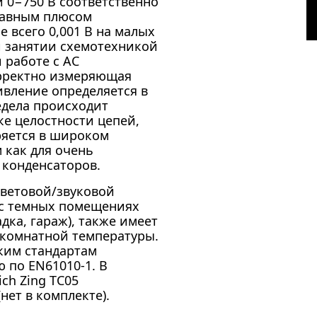
и 0−750 В соответственно
лавным плюсом
 всего 0,001 В на малых
и занятии схемотехникой
 работе с AC
орректно измеряющая
вление определяется в
едела происходит
ке целостности цепей,
ряется в широком
 как для очень
 конденсаторов.
ветовой/звуковой
 с темных помещениях
ка, гараж), также имеет
 комнатной температуры.
ким стандартам
 по EN61010-1. В
ch Zing TC05
нет в комплекте).