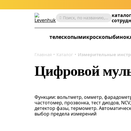
катало
Поиск, по названию, артикулу, категории и др.
сотруд
телескопы
микроскопы
бинок
Главная
Каталог
Измерительные инст
Цифровой муль
Функции: вольтметр, омметр, фарадомет
частотомер, прозвонка, тест диодов, NCV
детектор фазы, термометр. Автоматичес
выбор предела измерений