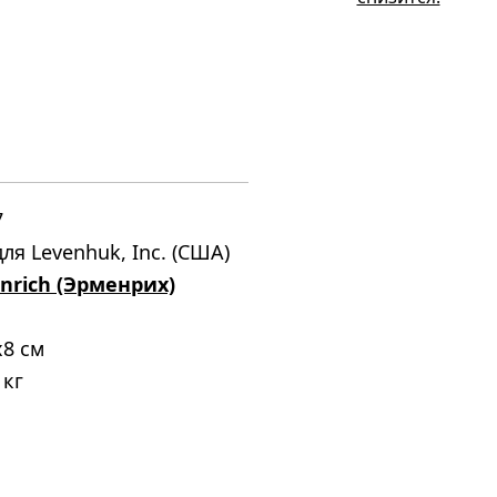
7
ля Levenhuk, Inc. (США)
nrich (Эрменрих)
x8 см
 кг