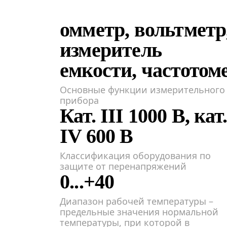
омметр, вольтметр
измеритель
емкости, частотом
Основные функции измерительного
прибора
Кат. III 1000 В, кат
IV 600 В
Классификация оборудования по
защите от перенапряжений
0...+40
Диапазон рабочей температуры –
предельные значения нормальной
температуры, при которой в