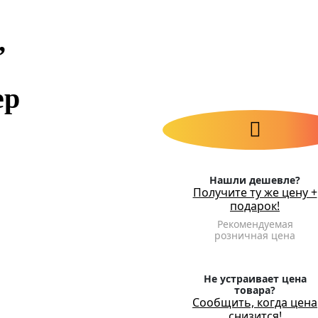
,
ер
.
Нашли дешевле?
Получите ту же цену +
подарок!
Рекомендуемая
розничная цена
Не устраивает цена
товара?
Сообщить, когда цена
снизится!