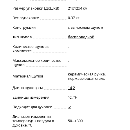
Размер упаковки (ДxШxВ)
21x12x4 см
Вес в упаковке
0.37 кг
Конструкция
с выносным щупом
Тип щупов
беспроводной
Количество щупов в
1
комплекте
Максимальное количество
1
щупов
керамическая ручка,
Материал щупов
нержавеющая сталь
Длина щупов, см
14,2
Единицы измерения
°C, °F
Подходит для духовки
✓
Диапазон измерения
температуры воздуха в
50...+300
духовке, °C