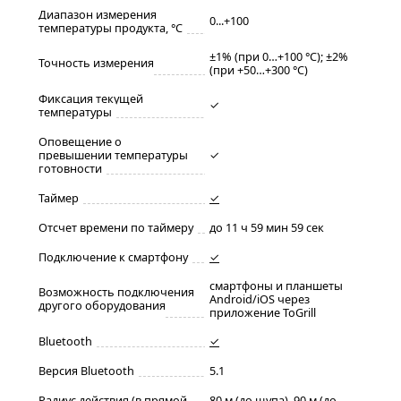
Диапазон измерения
0...+100
температуры продукта, °C
±1% (при 0…+100 °C); ±2%
Точность измерения
(при +50…+300 °C)
Фиксация текущей
✓
температуры
Оповещение о
превышении температуры
✓
готовности
Таймер
✓
Отсчет времени по таймеру
до 11 ч 59 мин 59 сек
Подключение к смартфону
✓
смартфоны и планшеты
Возможность подключения
Android/iOS через
другого оборудования
приложение ToGrill
Bluetooth
✓
Версия Bluetooth
5.1
Радиус действия (в прямой
80 м (до щупа), 90 м (до