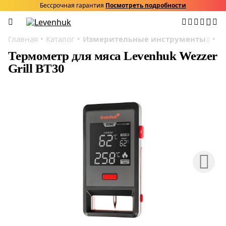
Бессрочная гарантия
Посмотреть подробности
Главная
Каталог
Измерительные инструменты
Т
Термометр для мяса Levenhuk Wezzer
Grill BT30