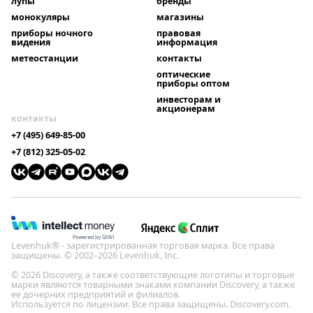
лупы
бренды
монокуляры
магазины
приборы ночного
правовая
видения
информация
метеостанции
контакты
оптические
приборы оптом
инвесторам и
акционерам
контакты
+7 (495) 649-85-00
+7 (812) 325-05-02
Levenhuk® - зарегистрированная торговая марка. Все права
защищены. © 2002–2026 Levenhuk, Inc.
© 2026 Discovery, а также соответствующие логотипы и торговые
марки являются товарными знаками компании Discovery, а также
ее дочерних предприятий и филиалов.
Используется по лицензии. Все права защищены. Discovery.com.