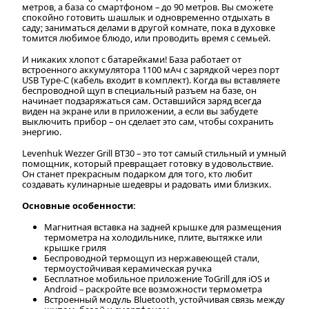
метров, а база со смартфоном – до 90 метров. Вы сможете
спокойно готовить шашлык и одновременно отдыхать в
саду; заниматься делами в другой комнате, пока в духовке
томится любимое блюдо, или проводить время с семьей.
И никаких хлопот с батарейками! База работает от
встроенного аккумулятора 1100 мАч с зарядкой через порт
USB Type-C (кабель входит в комплект). Когда вы вставляете
беспроводной щуп в специальный разъем на базе, он
начинает подзаряжаться сам. Оставшийся заряд всегда
виден на экране или в приложении, а если вы забудете
выключить прибор – он сделает это сам, чтобы сохранить
энергию.
Levenhuk Wezzer Grill BT30 – это тот самый стильный и умный
помощник, который превращает готовку в удовольствие.
Он станет прекрасным подарком для того, кто любит
создавать кулинарные шедевры и радовать ими близких.
Основные особенности:
Магнитная вставка на задней крышке для размещения
термометра на холодильнике, плите, вытяжке или
крышке гриля
Беспроводной термощуп из нержавеющей стали,
термоустойчивая керамическая ручка
Бесплатное мобильное приложение ToGrill для iOS и
Android – раскройте все возможности термометра
Встроенный модуль Bluetooth, устойчивая связь между