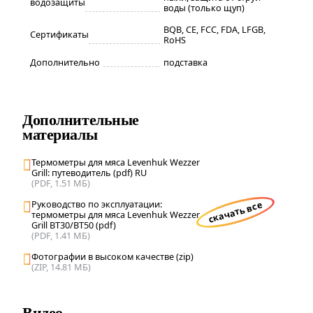
водозащиты
воды (только щуп)
BQB, CE, FCC, FDA, LFGB,
Сертификаты
RoHS
Дополнительно
подставка
Дополнительные
материалы
Термометры для мяса Levenhuk Wezzer
Grill: путеводитель (pdf) RU
(PDF, 1.51 МБ)
Руководство по эксплуатации:
скачать все
термометры для мяса Levenhuk Wezzer
Grill BT30/BT50 (pdf)
(PDF, 1.41 МБ)
Фотографии в высоком качестве (zip)
(ZIP, 14.81 МБ)
Видео