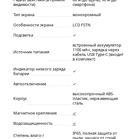
видимости)
смартфона)
Тип экрана
монохромный
Особенности экрана
LCD FSTN
Подсветка
✓
встроенный аккумулятор
1100 мАч, зарядка через
Источник питания
кабель USB Type-C (входит
в комплект)
Индикатор низкого заряда
✓
батареи
Автоотключение
✓
высокопрочный ABS-
Корпус
пластик, нержавеющая
сталь
Магнитное крепление
✓
Водозащищенность
✓
IP65, полная защита от
Степень влаго-/
пыли, защита от струй