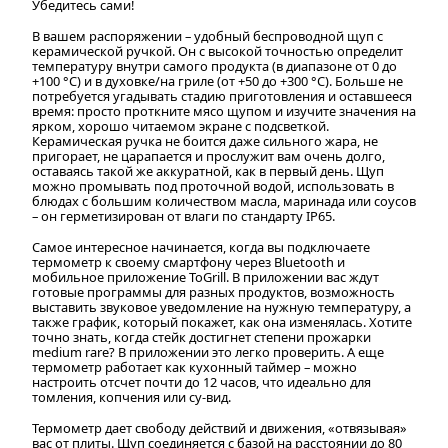
Убедитесь сами!
В вашем распоряжении – удобный беспроводной щуп с
керамической ручкой. Он с высокой точностью определит
температуру внутри самого продукта (в диапазоне от 0 до
+100 °C) и в духовке/на гриле (от +50 до +300 °C). Больше не
потребуется угадывать стадию приготовления и оставшееся
время: просто проткните мясо щупом и изучите значения на
ярком, хорошо читаемом экране с подсветкой.
Керамическая ручка не боится даже сильного жара, не
пригорает, не царапается и прослужит вам очень долго,
оставаясь такой же аккуратной, как в первый день. Щуп
можно промывать под проточной водой, использовать в
блюдах с большим количеством масла, маринада или соусов
– он герметизирован от влаги по стандарту IP65.
Самое интересное начинается, когда вы подключаете
термометр к своему смартфону через Bluetooth и
мобильное приложение ToGrill. В приложении вас ждут
готовые программы для разных продуктов, возможность
выставить звуковое уведомление на нужную температуру, а
также график, который покажет, как она изменялась. Хотите
точно знать, когда стейк достигнет степени прожарки
medium rare? В приложении это легко проверить. А еще
термометр работает как кухонный таймер – можно
настроить отсчет почти до 12 часов, что идеально для
томления, копчения или су-вид.
Термометр дает свободу действий и движения, «отвязывая»
вас от плиты. Щуп соединяется с базой на расстоянии до 80