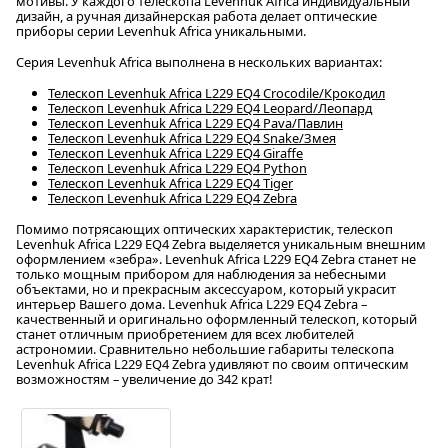
мотивы. У каждого телескопа Levenhuk Africa индивидуальный
дизайн, а ручная дизайнерская работа делает оптические
приборы серии Levenhuk Africa уникальными.
Серия Levenhuk Africa выполнена в нескольких вариантах:
Телескоп Levenhuk Africa L229 EQ4 Crocodile/Крокодил
Телескоп Levenhuk Africa L229 EQ4 Leopard/Леопард
Телескоп Levenhuk Africa L229 EQ4 Pava/Павлин
Телескоп Levenhuk Africa L229 EQ4 Snake/Змея
Телескоп Levenhuk Africa L229 EQ4 Giraffe
Телескоп Levenhuk Africa L229 EQ4 Python
Телескоп Levenhuk Africa L229 EQ4 Tiger
Телескоп Levenhuk Africa L229 EQ4 Zebra
Помимо потрясающих оптических характеристик, телескоп
Levenhuk Africa L229 EQ4 Zebra выделяется уникальным внешним
оформлением «зебра». Levenhuk Africa L229 EQ4 Zebra станет не
только мощным прибором для наблюдения за небесными
объектами, но и прекрасным аксессуаром, который украсит
интерьер Вашего дома. Levenhuk Africa L229 EQ4 Zebra –
качественный и оригинально оформленный телескоп, который
станет отличным приобретением для всех любителей
астрономии. Сравнительно небольшие габариты телескопа
Levenhuk Africa L229 EQ4 Zebra удивляют по своим оптическим
возможностям – увеличение до 342 крат!