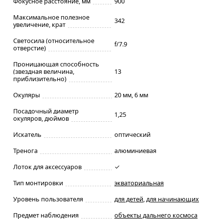
Фокусное расстояние, мм
900
Максимальное полезное
342
увеличение, крат
Светосила (относительное
f/7.9
отверстие)
Проницающая способность
(звездная величина,
13
приблизительно)
Окуляры
20 мм, 6 мм
Посадочный диаметр
1,25
окуляров, дюймов
Искатель
оптический
Тренога
алюминиевая
Лоток для аксессуаров
✓
Тип монтировки
экваториальная
Уровень пользователя
для детей
,
для начинающих
Предмет наблюдения
объекты дальнего космоса