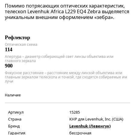
Помимо потрясающих оптических характеристик,
телескоп Levenhuk Africa L229 EQ4 Zebra выделяется
уникальным внешним оформлением «зебра».
Рефлектор
Оптическая схема
114
Апертура – диаметр собирающей свет линзы объектива или
главного зеркала
900
Фокусное расстояние – расстояние между линзой объектива или
главным зеркалом телескопа и точкой, где сходятся собираемые им
лучи
Наличие
Артикул
15285
Страна
КНР для Levenhuk, Inc. (США)
Бренд
Levenhuk (Левенгук)
Гарантия
бессрочная