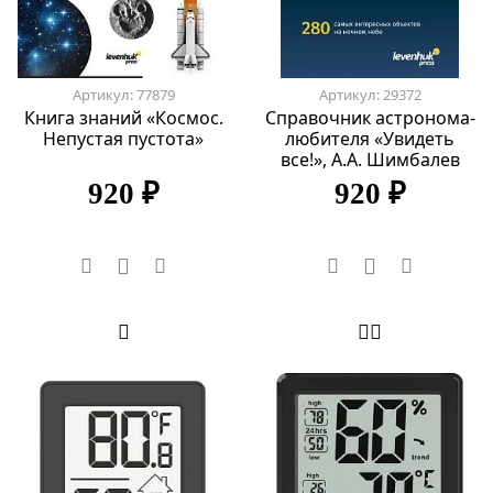
Артикул: 77879
Артикул: 29372
Книга знаний «Космос.
Справочник астронома-
Непустая пустота»
любителя «Увидеть
все!», А.А. Шимбалев
920 ₽
920 ₽