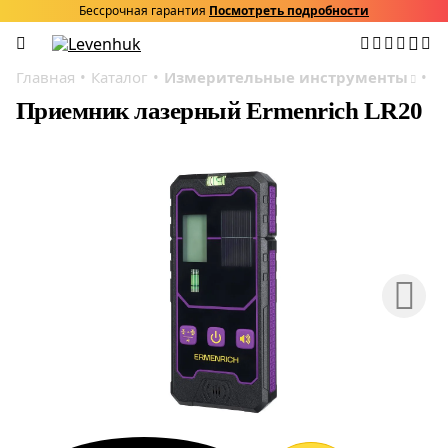
Бессрочная гарантия
Посмотреть подробности
Главная
Каталог
Измерительные инструменты
Л
Приемник лазерный Ermenrich LR20