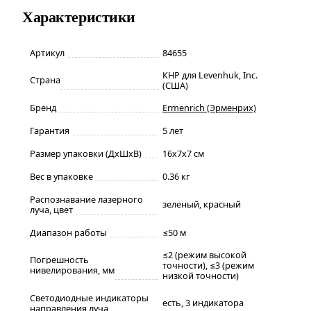
Характеристики
Артикул
84655
КНР для Levenhuk, Inc.
Страна
(США)
Бренд
Ermenrich (Эрменрих)
Гарантия
5 лет
Размер упаковки (ДxШxВ)
16x7x7 см
Вес в упаковке
0.36 кг
Распознавание лазерного
зеленый, красный
луча, цвет
Диапазон работы
≤50 м
≤2 (режим высокой
Погрешность
точности), ≤3 (режим
нивелирования, мм
низкой точности)
Светодиодные индикаторы
есть, 3 индикатора
направления луча