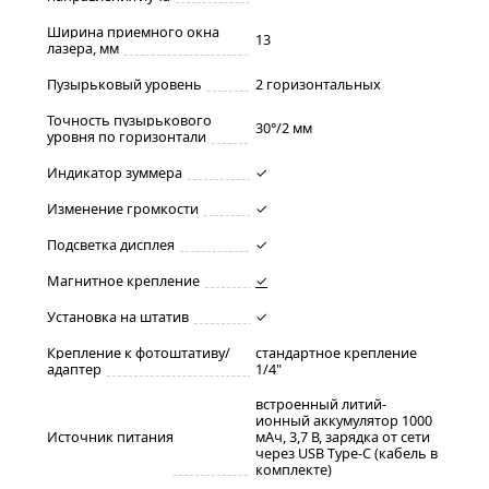
Ширина приемного окна
13
лазера, мм
Пузырьковый уровень
2 горизонтальных
Точность пузырькового
30°/2 мм
уровня по горизонтали
Индикатор зуммера
✓
Изменение громкости
✓
Подсветка дисплея
✓
Магнитное крепление
✓
Установка на штатив
✓
Крепление к фотоштативу/
стандартное крепление
адаптер
1/4"
встроенный литий-
ионный аккумулятор 1000
Источник питания
мАч, 3,7 В, зарядка от сети
через USB Type-C (кабель в
комплекте)