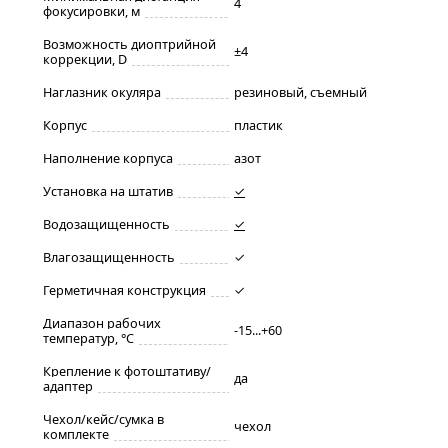
4
фокусировки, м
Возможность диоптрийной
±4
коррекции, D
Наглазник окуляра
резиновый, съемный
Корпус
пластик
Наполнение корпуса
азот
Установка на штатив
✓
Водозащищенность
✓
Влагозащищенность
✓
Герметичная конструкция
✓
Диапазон рабочих
-15...+60
температур, °С
Крепление к фотоштативу/
да
адаптер
Чехол/кейс/сумка в
чехол
комплекте