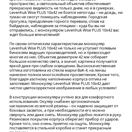
пространство, а светосильный объектив обеспечивает
прекрасную видимость не только днем, но и в сумерках.
Levenhuk Wise PLUS 10x42 не боится непогоды – ни дождь, ни
туман не смогут помешать наблюдениям. Городская
прогулка, преодоление горного перевала, сплав на
байдарках, наблюдение за птицами – куда бы вы ни
отправились, с монокуляром Levenhuk Wise PLUS 10x42 вас
ждет больше впечатлений!
По своим оптическим характеристикам монокуляр
Levenhuk Wise PLUS 10x42 не только не уступает полевым
биноклям ведущих производителей, но и превосходит
многие из них. Объектив диаметром 42 мм собирает
большое количество света, а значит, картинка получается
яркой даже при слабом освещении. Высококачественная
оптика изготовлена из стекла марки BaK-4, на линзы
нанесено полное многослойное просветление. Кроме того,
благодаря азотному наполнению корпуса оптика не
запотевает. Монокуляр Levenhuk Wise PLUS 10x42 дает
чистое цветокорректное изображение в любых условиях!
В конструкции монокуляра учтено все для комфортного
использования. Окуляр снабжен эргономичным
наглазником из мягкой резины – он надежно защищает от
боковых засветок, а при необходимости его можно
свернуть или даже снять. Монокуляр удобно ложится в руку.
Резиновое покрытие корпуса оберегает прибор от ударов.
Кроме того, оно очень приятно на ощупь. Монокуляр
поставляется в стильной коробке и станет прекрасным