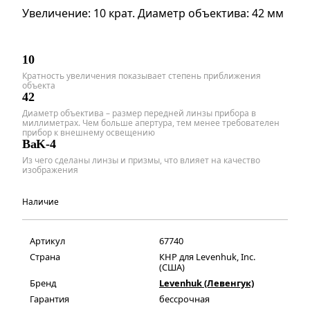
Увеличение: 10 крат. Диаметр объектива: 42 мм
10
Кратность увеличения показывает степень приближения
объекта
42
Диаметр объектива – размер передней линзы прибора в
миллиметрах. Чем больше апертура, тем менее требователен
прибор к внешнему освещению
BaK-4
Из чего сделаны линзы и призмы, что влияет на качество
изображения
Наличие
Артикул
67740
Страна
КНР для Levenhuk, Inc.
(США)
Бренд
Levenhuk (Левенгук)
Гарантия
бессрочная