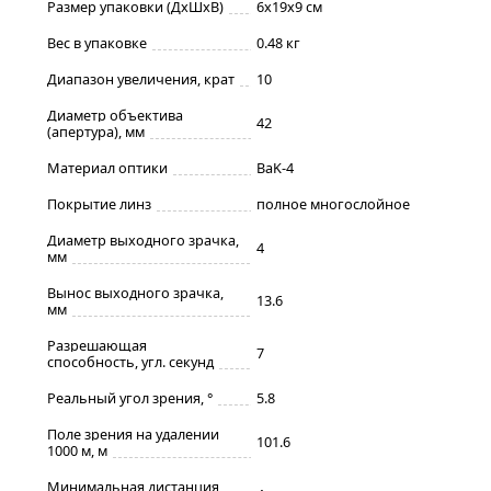
Размер упаковки (ДxШxВ)
6x19x9 см
Вес в упаковке
0.48 кг
Диапазон увеличения, крат
10
Диаметр объектива
42
(апертура), мм
Материал оптики
BaK-4
Покрытие линз
полное многослойное
Диаметр выходного зрачка,
4
мм
Вынос выходного зрачка,
13.6
мм
Разрешающая
7
способность, угл. секунд
Реальный угол зрения, °
5.8
Поле зрения на удалении
101.6
1000 м, м
Минимальная дистанция