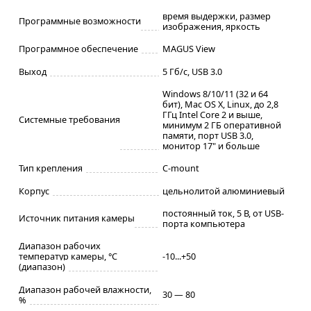
время выдержки, размер
Программные возможности
изображения, яркость
Программное обеспечение
MAGUS View
Выход
5 Гб/с, USB 3.0
Windows 8/10/11 (32 и 64
бит), Mac OS X, Linux, до 2,8
ГГц Intel Core 2 и выше,
Системные требования
минимум 2 ГБ оперативной
памяти, порт USB 3.0,
монитор 17" и больше
Тип крепления
C-mount
Корпус
цельнолитой алюминиевый
постоянный ток, 5 В, от USB-
Источник питания камеры
порта компьютера
Диапазон рабочих
температур камеры, °С
-10...+50
(диапазон)
Диапазон рабочей влажности,
30 — 80
%