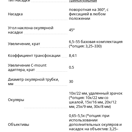
поворотная на 360°, с
Насадка
фиксацией в любом
положении
Угол наклона окулярной
45°
насадки
6,5–55 базовая комплектация
Увеличение, крат
(*опция: 3,25–330)
Коэффициент трансфокации
8,4:1
Увеличение C-mount
0.5
адаптера, крат
Диаметр окулярной трубки,
30
мм
10x/22 мм, удаленный зрачок
(*опция: 10x/22 мм со
Окуляры
шкалой, 15x/16 мм, 20х/12
мм, 25x/9 мм, 30x/8 мм)
0,65–5,5х (*опция: при
использовании
Объективы
дополнительных окуляров и
насадок на объектив: 3,25–