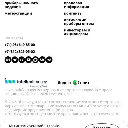
приборы ночного
правовая
видения
информация
метеостанции
контакты
оптические
приборы оптом
инвесторам и
акционерам
контакты
+7 (495) 649-85-00
+7 (812) 325-05-02
Levenhuk® - зарегистрированная торговая марка. Все права
защищены. © 2002–2026 Levenhuk, Inc.
© 2026 Discovery, а также соответствующие логотипы и торговые
марки являются товарными знаками компании Discovery, а также
ее дочерних предприятий и филиалов.
Используется по лицензии. Все права защищены. Discovery.com.
Политика конфиденциальности
Мы используем файлы cookie.
Я согласен