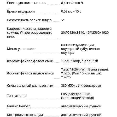
Светочувствительность
8,4 кэ–/люкс/с
Время выдержки
0,02 мс – 15 с
Возможность записи видео
✓
Кадровая частота, кадров в
секунду @ при разрешении,
20@5120x3840, 45@2560x1920
пикс
канал визуализации,
Место установки
окулярный тубус вместо
окуляра
Формат файлов фотосъемки
*.jpg, *.bmp, *.png, *.tif
*.avi, *.h264 (Win 8 или выше),
Формат файлов видеозаписи
*.h265 (Win 10 или выше),
*.wmv
Спектральный диапазон, нм
380–650 (с ИК-фильтром)
ERS (электронный
Тип затвора
скользящий затвор)
Баланс белого
автоматический, ручной
Контроль экспозиции
автоматический, ручной