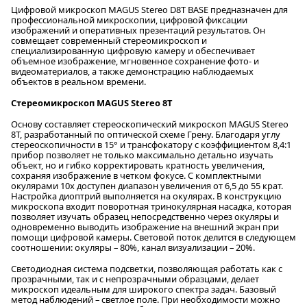
Цифровой микроскоп MAGUS Stereo D8T BASE предназначен для
профессиональной микроскопии, цифровой фиксации
изображений и оперативных презентаций результатов. Он
совмещает современный стереомикроскоп и
специализированную цифровую камеру и обеспечивает
объемное изображение, мгновенное сохранение фото- и
видеоматериалов, а также демонстрацию наблюдаемых
объектов в реальном времени.
Стереомикроскоп MAGUS Stereo 8T
Основу составляет стереоскопический микроскоп MAGUS Stereo
8T, разработанный по оптической схеме Грену. Благодаря углу
стереоскопичности в 15° и трансфокатору с коэффициентом 8,4:1
прибор позволяет не только максимально детально изучать
объект, но и гибко корректировать кратность увеличения,
сохраняя изображение в четком фокусе. С комплектными
окулярами 10х доступен диапазон увеличения от 6,5 до 55 крат.
Настройка диоптрий выполняется на окулярах. В конструкцию
микроскопа входит поворотная тринокулярная насадка, которая
позволяет изучать образец непосредственно через окуляры и
одновременно выводить изображение на внешний экран при
помощи цифровой камеры. Световой поток делится в следующем
соотношении: окуляры – 80%, канал визуализации – 20%.
Светодиодная система подсветки, позволяющая работать как с
прозрачными, так и с непрозрачными образцами, делает
микроскоп идеальным для широкого спектра задач. Базовый
метод наблюдений – светлое поле. При необходимости можно