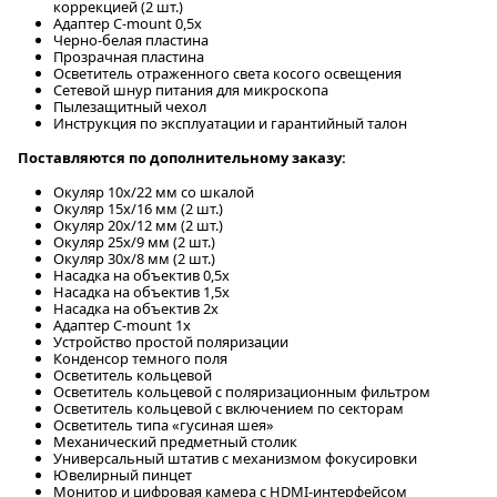
коррекцией (2 шт.)
Адаптер C-mount 0,5х
Черно-белая пластина
Прозрачная пластина
Осветитель отраженного света косого освещения
Сетевой шнур питания для микроскопа
Пылезащитный чехол
Инструкция по эксплуатации и гарантийный талон
Поставляются по дополнительному заказу:
Окуляр 10x/22 мм со шкалой
Окуляр 15х/16 мм (2 шт.)
Окуляр 20х/12 мм (2 шт.)
Окуляр 25х/9 мм (2 шт.)
Окуляр 30х/8 мм (2 шт.)
Насадка на объектив 0,5x
Насадка на объектив 1,5x
Насадка на объектив 2x
Адаптер C-mount 1х
Устройство простой поляризации
Конденсор темного поля
Осветитель кольцевой
Осветитель кольцевой с поляризационным фильтром
Осветитель кольцевой с включением по секторам
Осветитель типа «гусиная шея»
Механический предметный столик
Универсальный штатив с механизмом фокусировки
Ювелирный пинцет
Монитор и цифровая камера с HDMI-интерфейсом