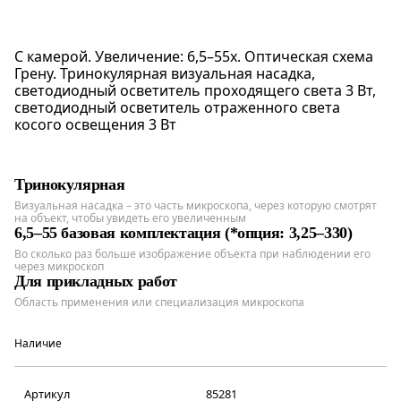
С камерой. Увеличение: 6,5–55х. Оптическая схема
Грену. Тринокулярная визуальная насадка,
светодиодный осветитель проходящего света 3 Вт,
светодиодный осветитель отраженного света
косого освещения 3 Вт
Тринокулярная
Визуальная насадка – это часть микроскопа, через которую смотрят
на объект, чтобы увидеть его увеличенным
6,5–55 базовая комплектация (*опция: 3,25–330)
Во сколько раз больше изображение объекта при наблюдении его
через микроскоп
Для прикладных работ
Область применения или специализация микроскопа
Наличие
Артикул
85281