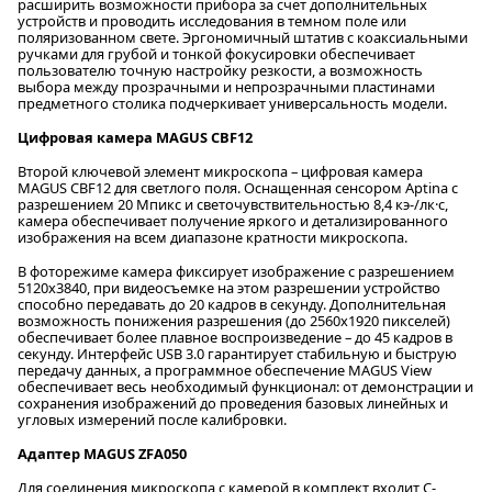
расширить возможности прибора за счет дополнительных
устройств и проводить исследования в темном поле или
поляризованном свете. Эргономичный штатив с коаксиальными
ручками для грубой и тонкой фокусировки обеспечивает
пользователю точную настройку резкости, а возможность
выбора между прозрачными и непрозрачными пластинами
предметного столика подчеркивает универсальность модели.
Цифровая камера MAGUS CBF12
Второй ключевой элемент микроскопа – цифровая камера
MAGUS CBF12 для светлого поля. Оснащенная сенсором Aptina с
разрешением 20 Мпикс и светочувствительностью 8,4 кэ-/лк·с,
камера обеспечивает получение яркого и детализированного
изображения на всем диапазоне кратности микроскопа.
В фоторежиме камера фиксирует изображение с разрешением
5120x3840, при видеосъемке на этом разрешении устройство
способно передавать до 20 кадров в секунду. Дополнительная
возможность понижения разрешения (до 2560x1920 пикселей)
обеспечивает более плавное воспроизведение – до 45 кадров в
секунду. Интерфейс USB 3.0 гарантирует стабильную и быструю
передачу данных, а программное обеспечение MAGUS View
обеспечивает весь необходимый функционал: от демонстрации и
сохранения изображений до проведения базовых линейных и
угловых измерений после калибровки.
Адаптер MAGUS ZFA050
Для соединения микроскопа с камерой в комплект входит C-