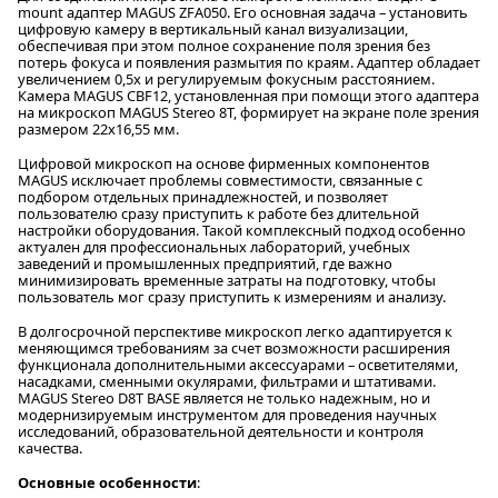
mount адаптер MAGUS ZFA050. Его основная задача – установить
цифровую камеру в вертикальный канал визуализации,
обеспечивая при этом полное сохранение поля зрения без
потерь фокуса и появления размытия по краям. Адаптер обладает
увеличением 0,5x и регулируемым фокусным расстоянием.
Камера MAGUS CBF12, установленная при помощи этого адаптера
на микроскоп MAGUS Stereo 8T, формирует на экране поле зрения
размером 22х16,55 мм.
Цифровой микроскоп на основе фирменных компонентов
MAGUS исключает проблемы совместимости, связанные с
подбором отдельных принадлежностей, и позволяет
пользователю сразу приступить к работе без длительной
настройки оборудования. Такой комплексный подход особенно
актуален для профессиональных лабораторий, учебных
заведений и промышленных предприятий, где важно
минимизировать временные затраты на подготовку, чтобы
пользователь мог сразу приступить к измерениям и анализу.
В долгосрочной перспективе микроскоп легко адаптируется к
меняющимся требованиям за счет возможности расширения
функционала дополнительными аксессуарами – осветителями,
насадками, сменными окулярами, фильтрами и штативами.
MAGUS Stereo D8T BASE является не только надежным, но и
модернизируемым инструментом для проведения научных
исследований, образовательной деятельности и контроля
качества.
Основные особенности
: