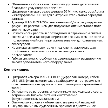
Объемное изображение с высоким уровнем детализации
благодаря углу стереоскопии 15°
Цифровая камера с разрешением 20 Мпикс, сенсором Aptina
и интерфейсом USB 3.0 для быстрой и стабильной передачи
данных
Адаптер MAGUS ZFA050 с увеличением 0,5x и регулируемым
фокусным расстоянием для получения оптимального поля
зрения на экране
Возможность работы в проходящем и отраженном свете в
светлом поле, а также расширенные режимы (темное поле и
поляризованный свет) при использовании дополнительных
аксессуаров
Комплексная комплектация «под ключ», исключающая
проблемы совместимости и экономящая время
пользователя
Гибкая система, способная к модернизации и расширению
за счет дополнительного оборудования
Комплектация:
Цифровая камера MAGUS CBF12 (цифровая камера, кабель
USB, USB-флеш-накопитель с драйверами и программным
обеспечением, инструкция по эксплуатации и гарантийный
талон)
Основание со встроенным источником проходящего света,
встроенным блоком питания и штативом с
фокусировочным механизмом
Оптическая головка – объектив с визуальной насадкой
Окуляр 10x/22 мм с удаленным зрачком и диоптрийной