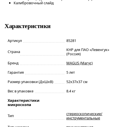
Калибровочный слайд
Характеристики
Артикул
85281
КНР для ПАО «Левенгук»
Страна
(Россия)
Бренд
MAGUS (Магус)
Гарантия
5 лет
Размер упаковки (ДxШxВ)
52x37x37 см
Вес в упаковке
8.4 кг
Характеристики
микроскопа
стереоскопические/
Тип
инструментальные
Тип насадки
тринокулярная