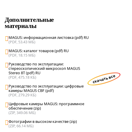
Дополнительные
материалы
MAGUS: информационная листовка (pdf) RU
(PDF, 53.43 МБ)
MAGUS: каталог товаров (pdf) RU
(PDF, 18.15 МБ)
Руководство по эксплуатации:
стереоскопический микроскоп MAGUS
Stereo 8T (pdf) RU
скачать все
(PDF, 475.18 КБ)
Руководство по эксплуатации: цифровые
камеры MAGUS CBF (pdf)
(PDF, 279.29 КБ)
Цифровые камеры MAGUS: программное
обеспечение (zip)
(ZIP, 349.06 МБ)
Фотографии в высоком качестве (zip)
(ZIP, 66.14 МБ)