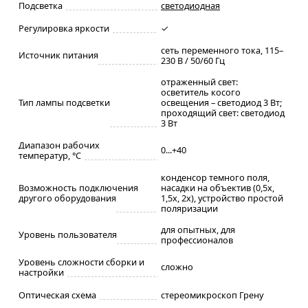
Подсветка
светодиодная
Регулировка яркости
✓
сеть переменного тока, 115–
Источник питания
230 В / 50/60 Гц
отраженный свет:
осветитель косого
Тип лампы подсветки
освещения – светодиод 3 Вт;
проходящий свет: светодиод
3 Вт
Диапазон рабочих
0...+40
температур, °С
конденсор темного поля,
Возможность подключения
насадки на объектив (0,5х,
другого оборудования
1,5х, 2х), устройство простой
поляризации
для опытных, для
Уровень пользователя
профессионалов
Уровень сложности сборки и
сложно
настройки
Оптическая схема
стереомикроскоп Грену