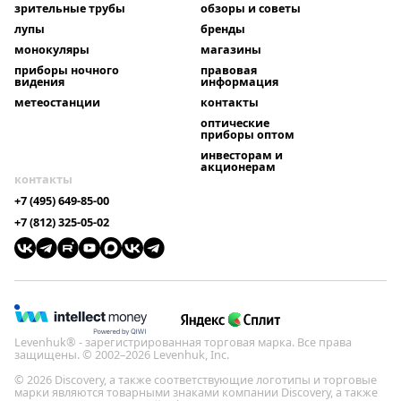
зрительные трубы
обзоры и советы
лупы
бренды
монокуляры
магазины
приборы ночного
правовая
видения
информация
метеостанции
контакты
оптические
приборы оптом
инвесторам и
акционерам
контакты
+7 (495) 649-85-00
+7 (812) 325-05-02
Levenhuk® - зарегистрированная торговая марка. Все права
защищены. © 2002–2026 Levenhuk, Inc.
© 2026 Discovery, а также соответствующие логотипы и торговые
марки являются товарными знаками компании Discovery, а также