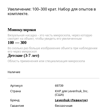
Увеличение: 100–300 крат. Набор для опытов в
комплекте.
Монокулярная
Визуальная насадка – это часть микроскопа, через которую
смотрят на объект, чтобы увидеть его увеличенным
100 — 300
Во сколько раз больше изображение объекта при наблюдении
его через микроскоп
Детские (3-7 лет)
Область применения или специализация микроскопа
Наличие
Артикул
69739
Страна
КНР для Levenhuk, Inc.
(США)
Бренд
Levenhuk (Левенгук)
Гарантия
бессрочная