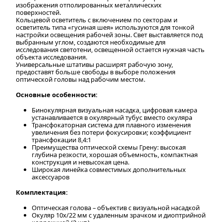
изображения отполированных металлических
поверхностей.
Кольцевой осветитель с включением по секторам и
осветитель типа «гусиная шея» используются для тонкой
настройки освещения рабочей зоны. Свет выставляется под
выбранным углом, создаются необходимые для
исследования светотени, освещенной остается нужная часть
объекта исследования.
Универсальные штативы расширят рабочую зону,
предоставят больше свободы в выборе положения
оптической головы над рабочим местом.
Основные особенности:
Бинокулярная визуальная насадка, цифровая камера
устанавливается в окулярный тубус вместо окуляра
Трансфокаторная система для плавного изменения
увеличения без потери фокусировки; коэффициент
трансфокации 8,4:1
Преимущества оптической схемы Грену: высокая
глубина резкости, хорошая объемность, компактная
конструкция и невысокая цена.
Широкая линейка совместимых дополнительных
аксессуаров
Комплектация:
Оптическая голова – объектив с визуальной насадкой
Окуляр 10x/22 мм с удаленным зрачком и диоптрийной