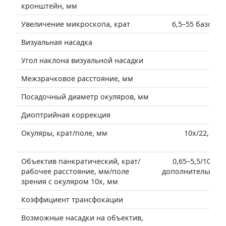
кронштейн, мм
Увеличение микроскопа, крат
6,5–55 базовая
Визуальная насадка
Угол наклона визуальной насадки
Межзрачковое расстояние, мм
Посадочный диаметр окуляров, мм
Диоптрийная коррекция
Окуляры, крат/поле, мм
10x/22, уда
шка
Объектив панкратический, крат/
0,65–5,5/105/3
рабочее расстояние, мм/поле
дополнительных о
зрения с окуляром 10х, мм
Коэффициент трансфокации
Возможные насадки на объектив,