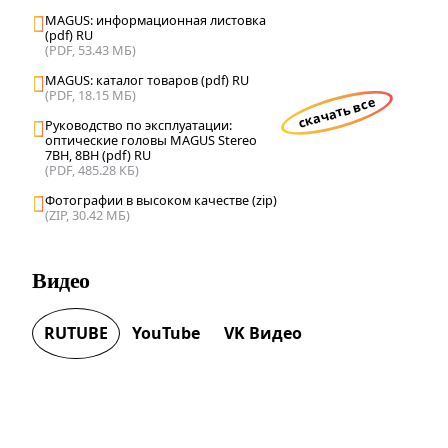
MAGUS: информационная листовка
(pdf) RU
(PDF, 53.43 МБ)
MAGUS: каталог товаров (pdf) RU
(PDF, 18.15 МБ)
скачать все
Руководство по эксплуатации:
оптические головы MAGUS Stereo
7BH, 8BH (pdf) RU
(PDF, 485.28 КБ)
Фотографии в высоком качестве (zip)
(ZIP, 30.42 МБ)
Видео
RUTUBE
YouTube
VK Видео