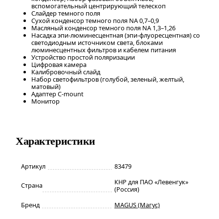
вспомогательный центрирующий телескоп
Слайдер темного поля
Сухой конденсор темного поля NA 0,7–0,9
Масляный конденсор темного поля NA 1,3–1,26
Насадка эпи-люминесцентная (эпи-флуоресцентная) со
светодиодным источником света, блоками
люминесцентных фильтров и кабелем питания
Устройство простой поляризации
Цифровая камера
Калибровочный слайд
Набор светофильтров (голубой, зеленый, желтый,
матовый)
Адаптер C-mount
Монитор
Характеристики
Артикул
83479
КНР для ПАО «Левенгук»
Страна
(Россия)
Бренд
MAGUS (Магус)