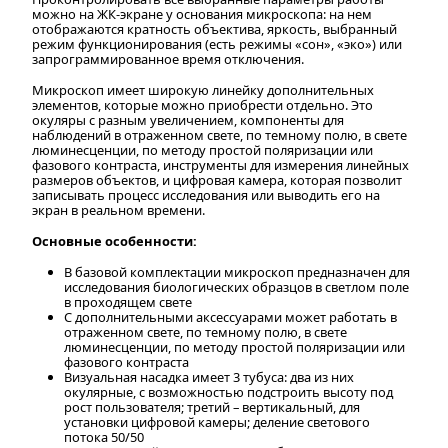
можно на ЖК-экране у основания микроскопа: на нем
отображаются кратность объектива, яркость, выбранный
режим функционирования (есть режимы «сон», «эко») или
запрограммированное время отключения.
Микроскоп имеет широкую линейку дополнительных
элементов, которые можно приобрести отдельно. Это
окуляры с разным увеличением, компоненты для
наблюдений в отраженном свете, по темному полю, в свете
люминесценции, по методу простой поляризации или
фазового контраста, инструменты для измерения линейных
размеров объектов, и цифровая камера, которая позволит
записывать процесс исследования или выводить его на
экран в реальном времени.
Основные особенности:
В базовой комплектации микроскоп предназначен для
исследования биологических образцов в светлом поле
в проходящем свете
С дополнительными аксессуарами может работать в
отраженном свете, по темному полю, в свете
люминесценции, по методу простой поляризации или
фазового контраста
Визуальная насадка имеет 3 тубуса: два из них
окулярные, с возможностью подстроить высоту под
рост пользователя; третий – вертикальный, для
установки цифровой камеры; деление светового
потока 50/50