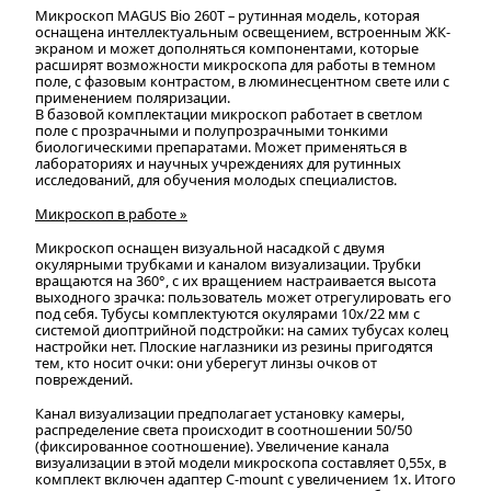
Микроскоп MAGUS Bio 260T – рутинная модель, которая
оснащена интеллектуальным освещением, встроенным ЖК-
экраном и может дополняться компонентами, которые
расширят возможности микроскопа для работы в темном
поле, с фазовым контрастом, в люминесцентном свете или с
применением поляризации.
В базовой комплектации микроскоп работает в светлом
поле с прозрачными и полупрозрачными тонкими
биологическими препаратами. Может применяться в
лабораториях и научных учреждениях для рутинных
исследований, для обучения молодых специалистов.
Микроскоп в работе »
Микроскоп оснащен визуальной насадкой с двумя
окулярными трубками и каналом визуализации. Трубки
вращаются на 360°, с их вращением настраивается высота
выходного зрачка: пользователь может отрегулировать его
под себя. Тубусы комплектуются окулярами 10х/22 мм с
системой диоптрийной подстройки: на самих тубусах колец
настройки нет. Плоские наглазники из резины пригодятся
тем, кто носит очки: они уберегут линзы очков от
повреждений.
Канал визуализации предполагает установку камеры,
распределение света происходит в соотношении 50/50
(фиксированное соотношение). Увеличение канала
визуализации в этой модели микроскопа составляет 0,55х, в
комплект включен адаптер C-mount с увеличением 1х. Итого