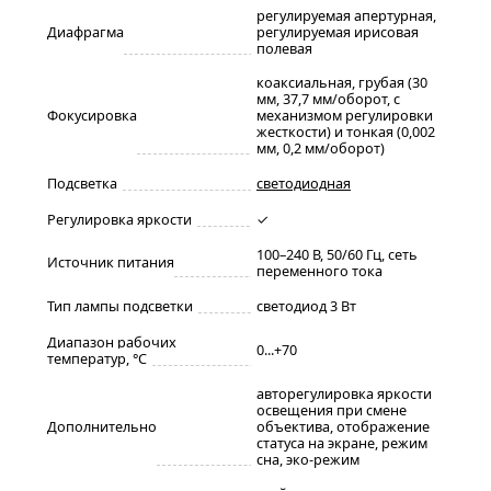
регулируемая апертурная,
Диафрагма
регулируемая ирисовая
полевая
коаксиальная, грубая (30
мм, 37,7 мм/оборот, с
Фокусировка
механизмом регулировки
жесткости) и тонкая (0,002
мм, 0,2 мм/оборот)
Подсветка
светодиодная
Регулировка яркости
✓
100–240 В, 50/60 Гц, сеть
Источник питания
переменного тока
Тип лампы подсветки
светодиод 3 Вт
Диапазон рабочих
0...+70
температур, °С
авторегулировка яркости
освещения при смене
Дополнительно
объектива, отображение
статуса на экране, режим
сна, эко-режим