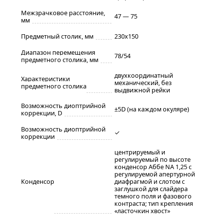
Межзрачковое расстояние,
47 — 75
мм
Предметный столик, мм
230x150
Диапазон перемещения
78/54
предметного столика, мм
двухкоординатный
Характеристики
механический, без
предметного столика
выдвижной рейки
Возможность диоптрийной
±5D (на каждом окуляре)
коррекции, D
Возможность диоптрийной
✓
коррекции
центрируемый и
регулируемый по высоте
конденсор Аббе NA 1,25 с
регулируемой апертурной
Конденсор
диафрагмой и слотом с
заглушкой для слайдера
темного поля и фазового
контраста; тип крепления
«ласточкин хвост»