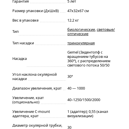
Гарантия
5 лет
Размер упаковки (ДxШxВ)
47x32x67 см
Вес в упаковке
12.2 кг
биологические
,
световые/
Тип
оптические
Тип насадки
тринокулярная
Gemel (Зидентопф с
вращением тубусов на
Насадка
360°), с распределением
светового потока 50/50
Угол наклона окулярной
30°
насадки
Диапазон увеличения, крат
40 — 1000
Увеличение, крат
40–1250/1500/2000
(опционально)
Увеличение C-mount
1 (адаптер); 0,55 (канал
адаптера, крат
визуализации)
Диаметр окулярной трубки,
30