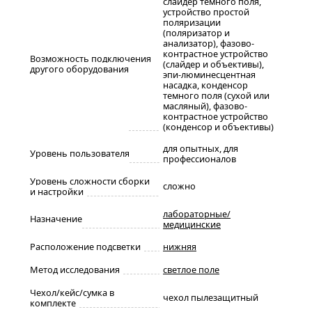
слайдер темного поля,
устройство простой
поляризации
(поляризатор и
анализатор), фазово-
контрастное устройство
Возможность подключения
(слайдер и объективы),
другого оборудования
эпи-люминесцентная
насадка, конденсор
темного поля (сухой или
масляный), фазово-
контрастное устройство
(конденсор и объективы)
для опытных, для
Уровень пользователя
профессионалов
Уровень сложности сборки
сложно
и настройки
лабораторные/
Назначение
медицинские
Расположение подсветки
нижняя
Метод исследования
светлое поле
Чехол/кейс/сумка в
чехол пылезащитный
комплекте