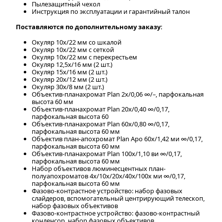
Пылезащитный чехол
Инструкция по эксплуатации и гарантийный талон
Поставляются по дополнительному заказу:
Окуляр 10х/22 мм со шкалой
Окуляр 10х/22 мм с сеткой
Окуляр 10х/22 мм с перекрестьем
Окуляр 12,5x/16 мм (2 шт.)
Окуляр 15х/16 мм (2 шт.)
Окуляр 20х/12 мм (2 шт.)
Окуляр 30х/8 мм (2 шт.)
Объектив-планахромат Plan 2х/0,06 ∞/–, парфокальная
высота 60 мм
Объектив-планахромат Plan 20х/0,40 ∞/0,17,
парфокальная высота 60
Объектив-планахромат Plan 60х/0,80 ∞/0,17,
парфокальная высота 60 мм
Объектив план-апохромат Plan Apo 60х/1,42 ми ∞/0,17,
парфокальная высота 60 мм
Объектив-планахромат Plan 100х/1,10 ви ∞/0,17,
парфокальная высота 60 мм
Набор объективов люминесцентных план-
полуапохроматов 4х/10х/20х/40х/100х ми ∞/0,17,
парфокальная высота 60 мм
Фазово-контрастное устройство: набор фазовых
слайдеров, вспомогательный центрирующий телескоп,
набор фазовых объективов
Фазово-контрастное устройство: фазово-контрастный
конденсор, набор фазовых объективов,