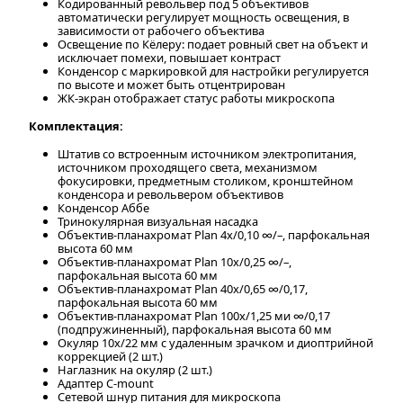
Кодированный револьвер под 5 объективов
автоматически регулирует мощность освещения, в
зависимости от рабочего объектива
Освещение по Кёлеру: подает ровный свет на объект и
исключает помехи, повышает контраст
Конденсор с маркировкой для настройки регулируется
по высоте и может быть отцентрирован
ЖК-экран отображает статус работы микроскопа
Комплектация:
Штатив со встроенным источником электропитания,
источником проходящего света, механизмом
фокусировки, предметным столиком, кронштейном
конденсора и револьвером объективов
Конденсор Аббе
Тринокулярная визуальная насадка
Объектив-планахромат Plan 4x/0,10 ∞/–, парфокальная
высота 60 мм
Объектив-планахромат Plan 10x/0,25 ∞/–,
парфокальная высота 60 мм
Объектив-планахромат Plan 40x/0,65 ∞/0,17,
парфокальная высота 60 мм
Объектив-планахромат Plan 100x/1,25 ми ∞/0,17
(подпружиненный), парфокальная высота 60 мм
Окуляр 10x/22 мм с удаленным зрачком и диоптрийной
коррекцией (2 шт.)
Наглазник на окуляр (2 шт.)
Адаптер C-mount
Сетевой шнур питания для микроскопа