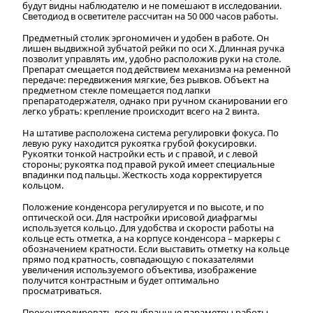
будут видны наблюдателю и не помешают в исследовании.
Светодиод в осветителе рассчитан на 50 000 часов работы.
Предметный столик эргономичен и удобен в работе. Он
лишен выдвижной зубчатой рейки по оси X. Длинная ручка
позволит управлять им, удобно расположив руки на столе.
Препарат смещается под действием механизма на ременной
передаче: передвижения мягкие, без рывков. Объект на
предметном стекле помещается под лапки
препаратодержателя, однако при ручном сканировании его
легко убрать: крепление происходит всего на 2 винта.
На штативе расположена система регулировки фокуса. По
левую руку находится рукоятка грубой фокусировки.
Рукоятки тонкой настройки есть и с правой, и с левой
стороны; рукоятка под правой рукой имеет специальные
впадинки под пальцы. Жесткость хода корректируется
кольцом.
Положение конденсора регулируется и по высоте, и по
оптической оси. Для настройки ирисовой диафрагмы
используется кольцо. Для удобства и скорости работы на
кольце есть отметка, а на корпусе конденсора – маркеры с
обозначением кратности. Если выставить отметку на кольце
прямо под кратность, совпадающую с показателями
увеличения используемого объектива, изображение
получится контрастным и будет оптимально
просматриваться.
Проконтролировать все выбранные параметры работы