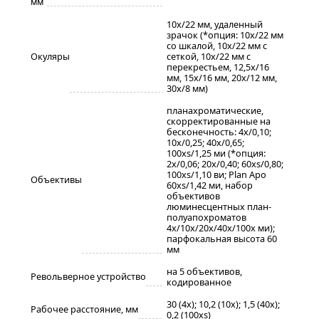
мм
10x/22 мм, удаленный
зрачок (*опция: 10x/22 мм
со шкалой, 10x/22 мм с
Окуляры
сеткой, 10x/22 мм с
перекрестьем, 12,5x/16
мм, 15x/16 мм, 20x/12 мм,
30х/8 мм)
планахроматические,
скорректированные на
бесконечность: 4x/0,10;
10x/0,25; 40x/0,65;
100xs/1,25 ми (*опция:
2х/0,06; 20х/0,40; 60хs/0,80;
100хs/1,10 ви; Plan Apo
Объективы
60хs/1,42 ми, набор
объективов
люминесцентных план-
полуапохроматов
4х/10х/20х/40х/100х ми);
парфокальная высота 60
мм
на 5 объективов,
Револьверное устройство
кодированное
30 (4x); 10,2 (10x); 1,5 (40x);
Рабочее расстояние, мм
0,2 (100xs)