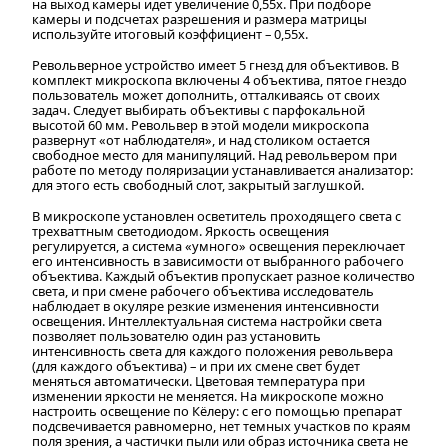
на выход камеры идет увеличение 0,55х. При подборе
камеры и подсчетах разрешения и размера матрицы
используйте итоговый коэффициент – 0,55х.
Револьверное устройство имеет 5 гнезд для объективов. В
комплект микроскопа включены 4 объектива, пятое гнездо
пользователь может дополнить, отталкиваясь от своих
задач. Следует выбирать объективы с парфокальной
высотой 60 мм. Револьвер в этой модели микроскопа
развернут «от наблюдателя», и над столиком остается
свободное место для манипуляций. Над револьвером при
работе по методу поляризации устанавливается анализатор:
для этого есть свободный слот, закрытый заглушкой.
В микроскопе установлен осветитель проходящего света с
трехваттным светодиодом. Яркость освещения
регулируется, а система «умного» освещения переключает
его интенсивность в зависимости от выбранного рабочего
объектива. Каждый объектив пропускает разное количество
света, и при смене рабочего объектива исследователь
наблюдает в окуляре резкие изменения интенсивности
освещения. Интеллектуальная система настройки света
позволяет пользователю один раз установить
интенсивность света для каждого положения револьвера
(для каждого объектива) – и при их смене свет будет
меняться автоматически. Цветовая температура при
изменении яркости не меняется. На микроскопе можно
настроить освещение по Кёлеру: с его помощью препарат
подсвечивается равномерно, нет темных участков по краям
поля зрения, а частички пыли или образ источника света не