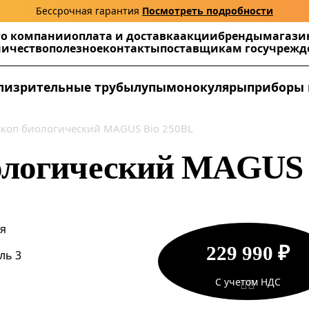
Бессрочная гарантия
Посмотреть подробности
г
о компании
оплата и доставка
акции
бренды
магази
ничество
полезное
контакты
поставщикам госучреж
ли
зрительные трубы
лупы
монокуляры
приборы 
коп биологический MAGUS Bio 250BL
ологический MAGUS 
ая
229 990 ₽
ль 3
С учетом НДС