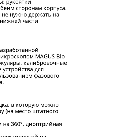
ы: рукоятки
беим сторонам корпуса.
 не нужно держать на
в нижней части
разработанной
микроскопом MAGUS Bio
 окуляры, калибровочные
 устройства для
ользованием фазового
а.
дка, в которую можно
у (на место штатного
 на 360°, диоптрийная
рректировкой на