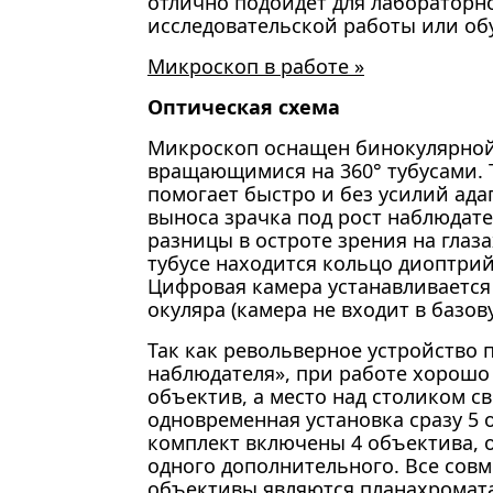
отлично подойдет для лабораторн
исследовательской работы или об
Микроскоп в работе »
Оптическая схема
Микроскоп оснащен бинокулярной
вращающимися на 360° тубусами. 
помогает быстро и без усилий ада
выноса зрачка под рост наблюдат
разницы в остроте зрения на глаз
тубусе находится кольцо диоптри
Цифровая камера устанавливается
окуляра (камера не входит в базо
Так как револьверное устройство 
наблюдателя», при работе хорошо
объектив, а место над столиком с
одновременная установка сразу 5 о
комплект включены 4 объектива, о
одного дополнительного. Все сов
объективы являются планахромат