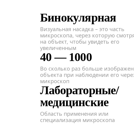
Бинокулярная
Визуальная насадка – это часть
микроскопа, через которую смотр
на объект, чтобы увидеть его
увеличенным
40 — 1000
Во сколько раз больше изображе
объекта при наблюдении его чере
микроскоп
Лабораторные/
медицинские
Область применения или
специализация микроскопа