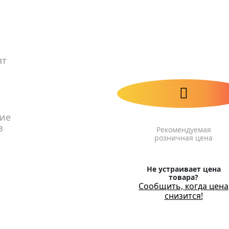
ят
ние
з
Рекомендуемая
розничная цена
Не устраивает цена
товара?
Сообщить, когда цена
снизится!