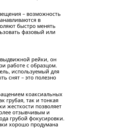
вещения – возможность
танавливаются в
воляют быстро менять
льзовать фазовый или
т выдвижной рейки, он
и работе с образцом.
ель, используемый для
ь снят – это полезно
вращением коаксиальных
к грубая, так и тонкая
ки жесткости позволяет
более отзывчивым и
ода грубой фокусировки.
вки хорошо продумана