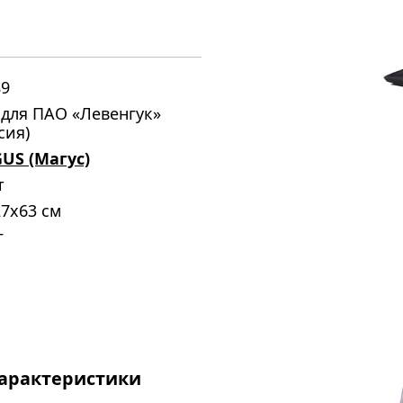
89
 для ПАО «Левенгук»
сия)
US (Магус)
т
7x63 см
г
арактеристики