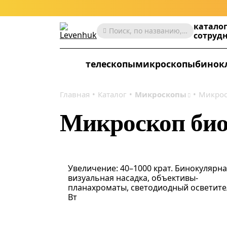
катало
Поиск, по названию, артикулу, категории и др.
сотруд
телескопы
микроскопы
бинок
Главная
Каталог
Микроскопы
Микрос
Микроскоп би
Увеличение: 40–1000 крат. Бинокулярн
визуальная насадка, объективы-
планахроматы, светодиодный осветите
Вт