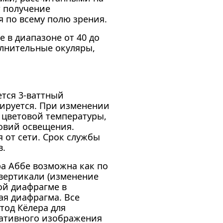
 получение
 по всему полю зрения.
 в диапазоне от 40 до
олнительные окуляры,
тся 3-ваттный
лируется. При изменении
 цветовой температуры,
ловий освещения.
 от сети. Срок службы
в.
а Аббе возможна как по
 вертикали (изменение
ой диафрагме в
ая диафрагма. Все
тод Кёлера для
мативного изображения