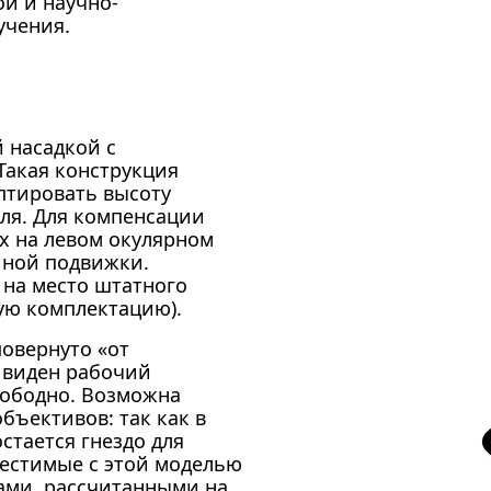
ой и научно-
учения.
 насадкой с
Такая конструкция
птировать высоту
еля. Для компенсации
ах на левом окулярном
йной подвижки.
 на место штатного
вую комплектацию).
повернуто «от
 виден рабочий
вободно. Возможна
бъективов: так как в
стается гнездо для
местимые с этой моделью
ами, рассчитанными на