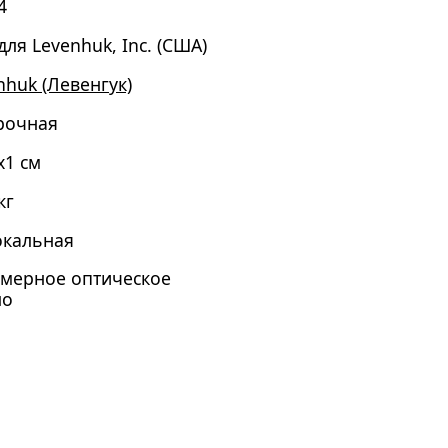
4
для Levenhuk, Inc. (США)
nhuk (Левенгук)
рочная
x1 см
кг
кальная
мерное оптическое
ло