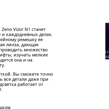
Zeno Vizor N1 станет
 и каждодневных делах.
шейному ремешку ее
ная линза, дающая
т проводить множество
ифты, изучать мелкие
дится она и на
у.
ткой. Вы сможете точно
ь все детали даже при
дсветка работает от
т.
ешком