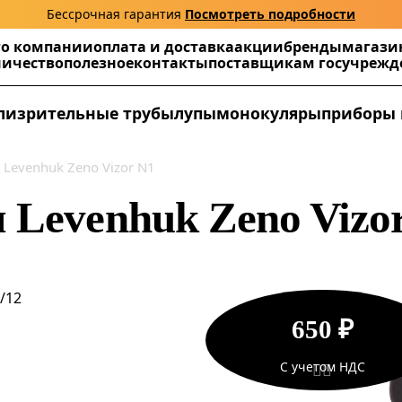
Бессрочная гарантия
Посмотреть подробности
г
о компании
оплата и доставка
акции
бренды
магази
ничество
полезное
контакты
поставщикам госучреж
ли
зрительные трубы
лупы
монокуляры
приборы 
Levenhuk Zeno Vizor N1
 Levenhuk Zeno Vizo
/12
650 ₽
С учетом НДС