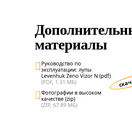
Дополнительн
материалы
Руководство по
эксплуатации: лупы
Levenhuk Zeno Vizor N (pdf)
скач
(PDF, 1.31 МБ)
Фотографии в высоком
качестве (zip)
(ZIP, 67.89 МБ)