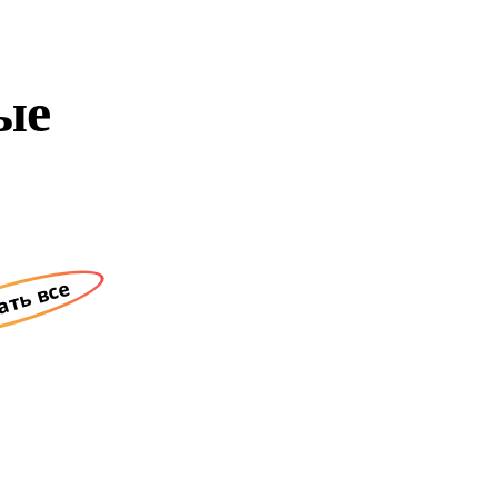
ые
ать все