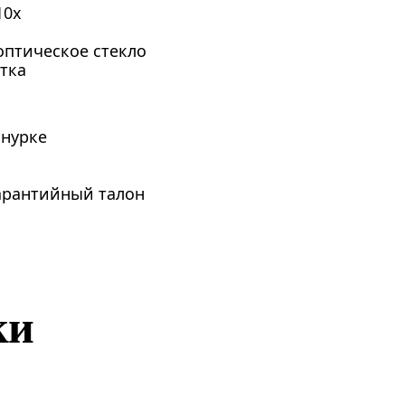
10х
оптическое стекло
тка
шнурке
гарантийный талон
ки