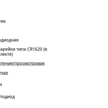
тик
одиодная
тарейки типа CR1620 (в
лекте)
чтения/просмотровая
учке
л
етодиод