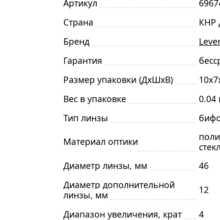
Артикул
6967
Страна
КНР 
Бренд
Leve
Гарантия
бесс
Размер упаковки (ДxШxВ)
10x7
Вес в упаковке
0.04 
Тип линзы
бифо
поли
Материал оптики
стек
Диаметр линзы, мм
46
Диаметр дополнительной
12
линзы, мм
Диапазон увеличения, крат
4