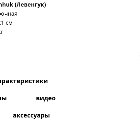
nhuk (Левенгук)
рочная
x1 см
кг
арактеристики
лы
видео
аксессуары