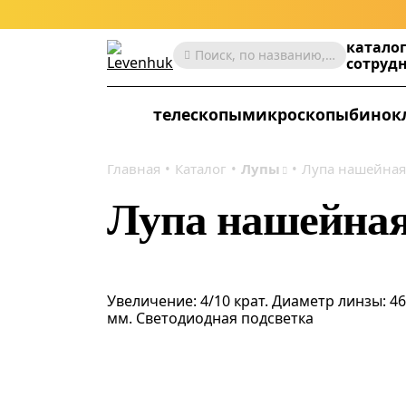
катало
Поиск, по названию, артикулу, категории и др.
сотруд
телескопы
микроскопы
бинок
Главная
Каталог
Лупы
Лупа нашейная 
Лупа нашейная
Увеличение: 4/10 крат. Диаметр линзы: 46
мм. Светодиодная подсветка