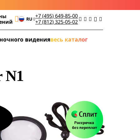
+7 (495) 649-85-00
ны
RU
дений
+7 (812) 325-05-02
ночного видения
весь каталог
r N1