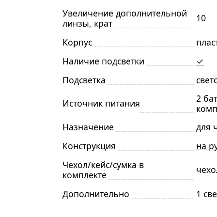
Увеличение дополнительной
10
линзы, крат
Корпус
плас
Наличие подсветки
✓
Подсветка
свет
2 ба
Источник питания
комп
Назначение
для 
Конструкция
на р
Чехол/кейс/сумка в
чехо
комплекте
Дополнительно
1 св