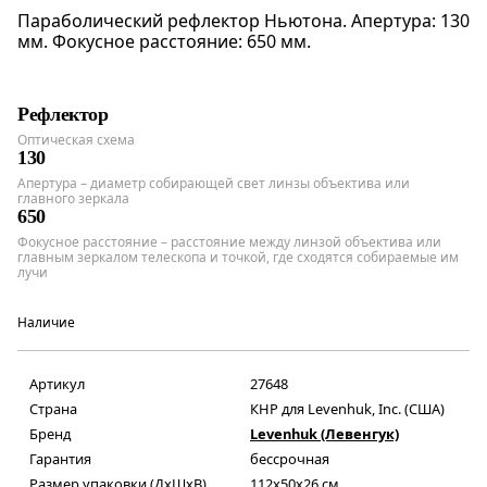
Параболический рефлектор Ньютона. Апертура: 130
мм. Фокусное расстояние: 650 мм.
Рефлектор
Оптическая схема
130
Апертура – диаметр собирающей свет линзы объектива или
главного зеркала
650
Фокусное расстояние – расстояние между линзой объектива или
главным зеркалом телескопа и точкой, где сходятся собираемые им
лучи
Наличие
Артикул
27648
Страна
КНР для Levenhuk, Inc. (США)
Бренд
Levenhuk (Левенгук)
Гарантия
бессрочная
Размер упаковки (ДxШxВ)
112x50x26 см