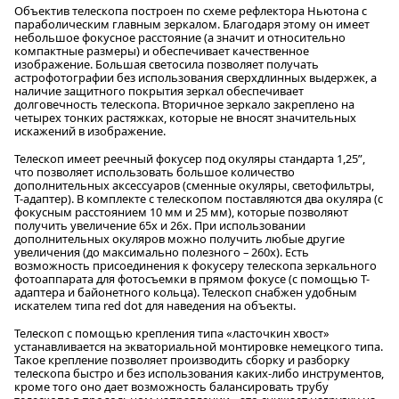
Объектив телескопа построен по схеме рефлектора Ньютона с
параболическим главным зеркалом. Благодаря этому он имеет
небольшое фокусное расстояние (а значит и относительно
компактные размеры) и обеспечивает качественное
изображение. Большая светосила позволяет получать
астрофотографии без использования сверхдлинных выдержек, а
наличие защитного покрытия зеркал обеспечивает
долговечность телескопа. Вторичное зеркало закреплено на
четырех тонких растяжках, которые не вносят значительных
искажений в изображение.
Телескоп имеет реечный фокусер под окуляры стандарта 1,25”,
что позволяет использовать большое количество
дополнительных аксессуаров (сменные окуляры, светофильтры,
Т-адаптер). В комплекте с телескопом поставляются два окуляра (с
фокусным расстоянием 10 мм и 25 мм), которые позволяют
получить увеличение 65х и 26х. При использовании
дополнительных окуляров можно получить любые другие
увеличения (до максимально полезного – 260х). Есть
возможность присоединения к фокусеру телескопа зеркального
фотоаппарата для фотосъемки в прямом фокусе (с помощью Т-
адаптера и байонетного кольца). Телескоп снабжен удобным
искателем типа red dot для наведения на объекты.
Телескоп с помощью крепления типа «ласточкин хвост»
устанавливается на экваториальной монтировке немецкого типа.
Такое крепление позволяет производить сборку и разборку
телескопа быстро и без использования каких-либо инструментов,
кроме того оно дает возможность балансировать трубу