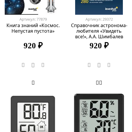
Артикул: 77879
Артикул: 29372
Книга знаний «Космос.
Справочник астронома-
Непустая пустота»
любителя «Увидеть
все!», А.А. Шимбалев
920 ₽
920 ₽