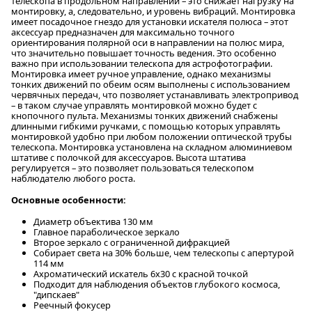
телескопа в продольном направлении – это снижает нагрузку на
монтировку, а, следовательно, и уровень вибраций. Монтировка
имеет посадочное гнездо для установки искателя полюса – этот
аксессуар предназначен для максимально точного
ориентирования полярной оси в направлении на полюс мира,
что значительно повышает точность ведения. Это особенно
важно при использовании телескопа для астрофотографии.
Монтировка имеет ручное управление, однако механизмы
тонких движений по обеим осям выполнены с использованием
червячных передач, что позволяет устанавливать электропривод
– в таком случае управлять монтировкой можно будет с
кнопочного пульта. Механизмы тонких движений снабжены
длинными гибкими ручками, с помощью которых управлять
монтировкой удобно при любом положении оптической трубы
телескопа. Монтировка установлена на складном алюминиевом
штативе с полочкой для аксессуаров. Высота штатива
регулируется – это позволяет пользоваться телескопом
наблюдателю любого роста.
Основные особенности:
Диаметр объектива 130 мм
Главное параболическое зеркало
Второе зеркало с ограниченной дифракцией
Собирает света на 30% больше, чем телескопы с апертурой
114 мм
Ахроматический искатель 6х30 с красной точкой
Подходит для наблюдения объектов глубокого космоса,
"дипскаев"
Реечный фокусер