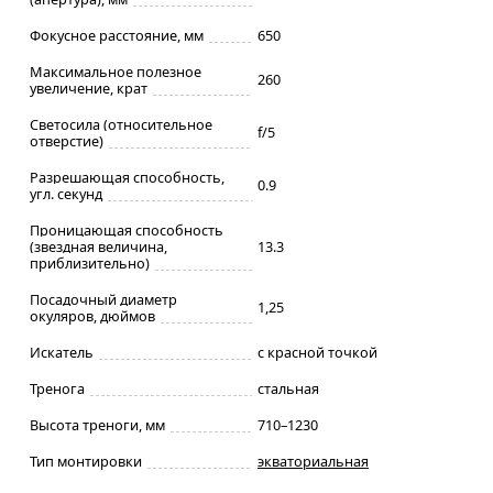
Фокусное расстояние, мм
650
Максимальное полезное
260
увеличение, крат
Светосила (относительное
f/5
отверстие)
Разрешающая способность,
0.9
угл. секунд
Проницающая способность
(звездная величина,
13.3
приблизительно)
Посадочный диаметр
1,25
окуляров, дюймов
Искатель
с красной точкой
Тренога
стальная
Высота треноги, мм
710–1230
Тип монтировки
экваториальная