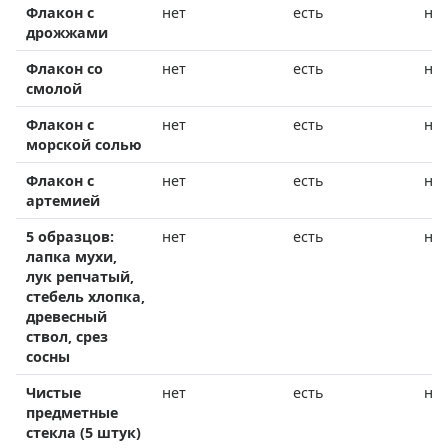
Флакон с
нет
есть
нет
дрожжами
Флакон со
нет
есть
нет
смолой
Флакон с
нет
есть
нет
морской солью
Флакон с
нет
есть
нет
артемией
5 образцов:
нет
есть
нет
лапка мухи,
лук репчатый,
стебель хлопка,
древесный
ствол, срез
сосны
Чистые
нет
есть
нет
предметные
стекла (5 штук)