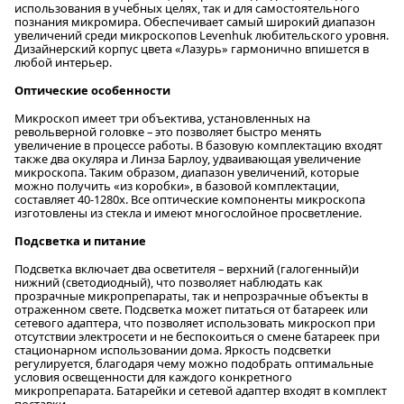
использования в учебных целях, так и для самостоятельного
познания микромира. Обеспечивает самый широкий диапазон
увеличений среди микроскопов Levenhuk любительского уровня.
Дизайнерский корпус цвета «Лазурь» гармонично впишется в
любой интерьер.
Оптические особенности
Микроскоп имеет три объектива, установленных на
револьверной головке – это позволяет быстро менять
увеличение в процессе работы. В базовую комплектацию входят
также два окуляра и Линза Барлоу, удваивающая увеличение
микроскопа. Таким образом, диапазон увеличений, которые
можно получить «из коробки», в базовой комплектации,
составляет 40-1280х. Все оптические компоненты микроскопа
изготовлены из стекла и имеют многослойное просветление.
Подсветка и питание
Подсветка включает два осветителя – верхний (галогенный)и
нижний (светодиодный), что позволяет наблюдать как
прозрачные микропрепараты, так и непрозрачные объекты в
отраженном свете. Подсветка может питаться от батареек или
сетевого адаптера, что позволяет использовать микроскоп при
отсутствии электросети и не беспокоиться о смене батареек при
стационарном использовании дома. Яркость подсветки
регулируется, благодаря чему можно подобрать оптимальные
условия освещенности для каждого конкретного
микропрепарата. Батарейки и сетевой адаптер входят в комплект
поставки.