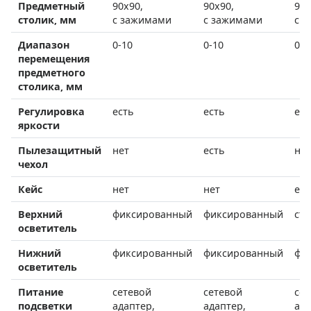
Предметный
90x90,
90x90,
90x
столик, мм
с зажимами
с зажимами
с 
Диапазон
0-10
0-10
0-1
перемещения
предметного
столика, мм
Регулировка
есть
есть
ест
яркости
Пылезащитный
нет
есть
нет
чехол
Кейс
нет
нет
ест
Верхний
фиксированный
фиксированный
съ
осветитель
Нижний
фиксированный
фиксированный
фи
осветитель
Питание
сетевой
сетевой
сет
подсветки
адаптер,
адаптер,
ада