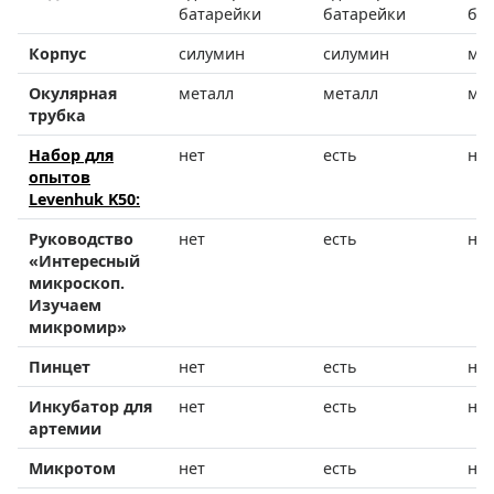
батарейки
батарейки
ба
Корпус
силумин
силумин
ме
Окулярная
металл
металл
ме
трубка
Набор для
нет
есть
нет
опытов
Levenhuk K50:
Руководство
нет
есть
нет
«Интересный
микроскоп.
Изучаем
микромир»
Пинцет
нет
есть
нет
Инкубатор для
нет
есть
нет
артемии
Микротом
нет
есть
нет