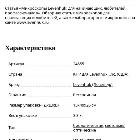
Статья
«Микроскопы Levenhuk: для начинающих, любителей,
профессионалов»
. Обзорная статья микроскопов для
начинающих и любителей, а также лабораторные микроскопы на
сайте www.levenhuk.ru
Характеристики
Артикул
24655
Страна
КНР для Levenhuk, Inc. (США)
Бренд
Levenhuk (Левенгук)
Гарантия
бессрочная
Размер упаковки (ДxШxВ)
15x40x26 см
Вес в упаковке
3.3 кг
биологические
,
световые/
Тип
оптические
Тип насадки
монокулярная