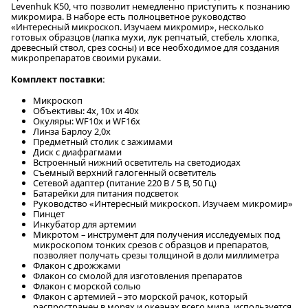
Levenhuk K50, что позволит немедленно приступить к познанию
микромира. В наборе есть полноцветное руководство
«Интересный микроскоп. Изучаем микромир», несколько
готовых образцов (лапка мухи, лук репчатый, стебель хлопка,
древесный ствол, срез сосны) и все необходимое для создания
микропрепаратов своими руками.
Комплект поставки:
Микроскоп
Объективы: 4х, 10х и 40х
Окуляры: WF10х и WF16х
Линза Барлоу 2,0x
Предметный столик с зажимами
Диск с диафрагмами
Встроенный нижний осветитель на светодиодах
Съемный верхний галогенный осветитель
Сетевой адаптер (питание 220 В / 5 В, 50 Гц)
Батарейки для питания подсветок
Руководство «Интересный микроскоп. Изучаем микромир»
Пинцет
Инкубатор для артемии
Микротом – инструмент для получения исследуемых под
микроскопом тонких срезов с образцов и препаратов,
позволяет получать срезы толщиной в доли миллиметра
Флакон с дрожжами
Флакон со смолой для изготовления препаратов
Флакон с морской солью
Флакон с артемией – это морской рачок, который
распространен в морях и океанах всего мира, используется