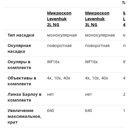
Таб
Микроскоп
Микроскоп
Ми
Levenhuk
Levenhuk
Le
2L NG
3L NG
40
Тип насадки
монокулярная
монокулярная
мо
Окулярная
поворотная
поворотная
по
насадка
Окуляры в
WF16х
WF16х
WF1
комплекте
Объективы в
4х, 10х, 40х
4х, 10х, 40х
4x,
комплекте
Линза Барлоу в
нет
нет
2x
комплекте
Увеличение
640
640
128
максимальное,
крат