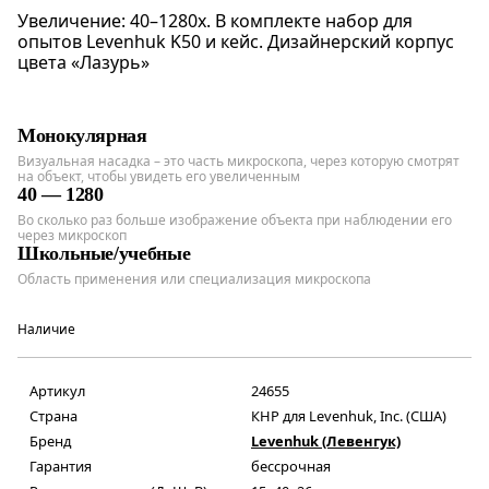
Увеличение: 40–1280х. В комплекте набор для
опытов Levenhuk K50 и кейс. Дизайнерский корпус
цвета «Лазурь»
Монокулярная
Визуальная насадка – это часть микроскопа, через которую смотрят
на объект, чтобы увидеть его увеличенным
40 — 1280
Во сколько раз больше изображение объекта при наблюдении его
через микроскоп
Школьные/учебные
Область применения или специализация микроскопа
Наличие
Артикул
24655
Страна
КНР для Levenhuk, Inc. (США)
Бренд
Levenhuk (Левенгук)
Гарантия
бессрочная