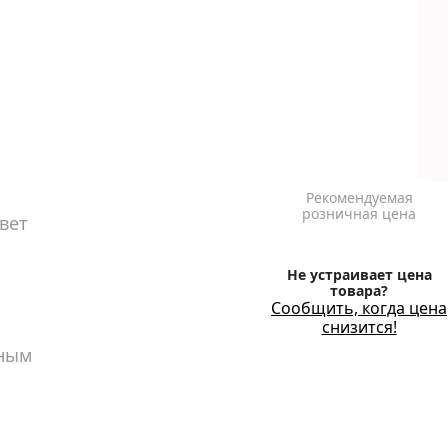
Рекомендуемая
розничная цена
вет
Не устраивает цена
товара?
Сообщить, когда цена
снизится!
вным