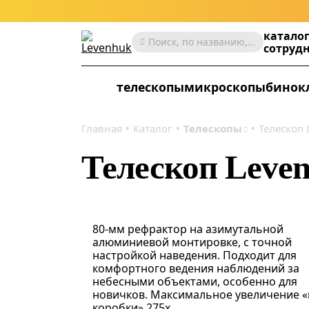
катало
Поиск, по названию, артикулу, категории и др.
сотруд
телескопы
микроскопы
бинок
Главная
Каталог
Телескопы
Телескоп 
Телескоп Leven
80-мм рефрактор на азимутальной
алюминиевой монтировке, с точной
настройкой наведения. Подходит для
комфортного ведения наблюдений за
небесными объектами, особенно для
новичков. Максимальное увеличение «
коробки» 275x.