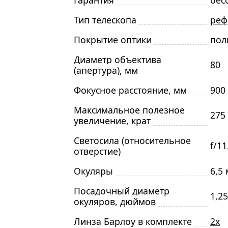
Гарантия
бес
Тип телескопа
реф
Покрытие оптики
пол
Диаметр объектива
80
(апертура), мм
Фокусное расстояние, мм
900
Максимальное полезное
275
увеличение, крат
Светосила (относительное
f/11
отверстие)
Окуляры
6,5
Посадочный диаметр
1,25
окуляров, дюймов
Линза Барлоу в комплекте
2х