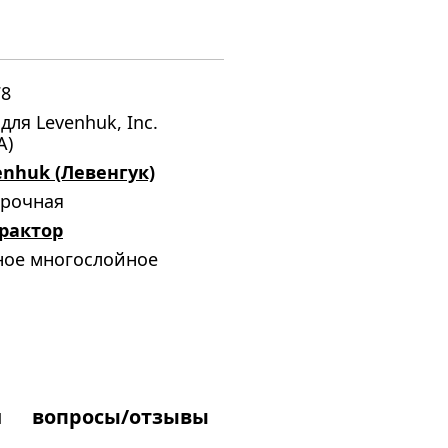
78
для Levenhuk, Inc.
А)
enhuk (Левенгук)
срочная
рактор
ное многослойное
и
вопросы/отзывы