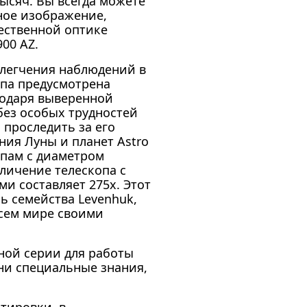
тысяч. Вы всегда можете
ное изображение,
ественной оптике
900 AZ.
блегчения наблюдений в
па предусмотрена
годаря выверенной
без особых трудностей
 проследить за его
ния Луны и планет Astro
опам с диаметром
личение телескопа с
и составляет 275х. Этот
ь семейства Levenhuk,
сем мире своими
ной серии для работы
 ни специальные знания,