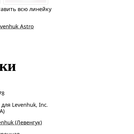
авить всю линейку
venhuk Astro
ики
78
 для Levenhuk, Inc.
А)
enhuk (Левенгук)