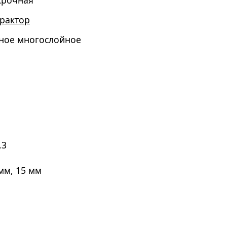
срочная
рактор
ное многослойное
.3
 мм, 15 мм