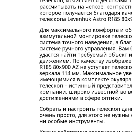
телескоп, исчисляется десятками 
рассчитывать на четкое, контраст
которое получается благодаря кач
телескопа Levenhuk Astro R185 80x
Для максимального комфорта и о
азимутальной монтировке телеско
система точного наведения, а бла
системе ручного управления. Вам 
удастся найти требуемый объект и
движением. По качеству изображе
R185 80x900 AZ не уступает телеск
зеркала 114 мм. Максимальное уве
имеющимися в комплекте окулярам
телескоп – истинный представител
компании, широко известной во в
достижениями в сфере оптики.
Собрать и настроить телескоп дан
очень просто, для этого не нужны
ни особые инструменты.