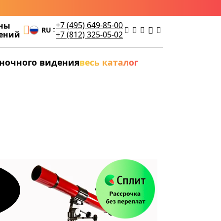
+7 (495) 649-85-00
ны
RU
дений
+7 (812) 325-05-02
ночного видения
весь каталог
а