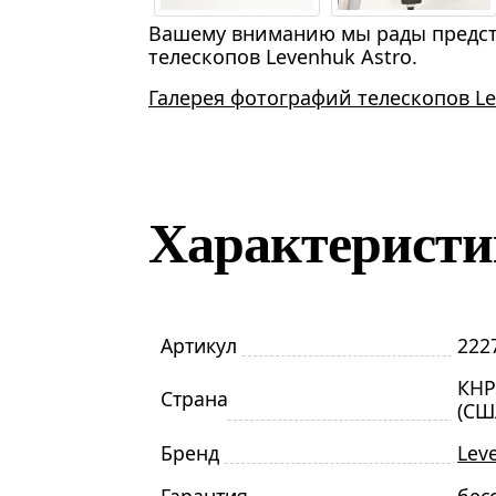
Вашему вниманию мы рады предст
телескопов Levenhuk Astro.
Галерея фотографий телескопов Le
Характерист
Артикул
222
КНР
Страна
(СШ
Бренд
Lev