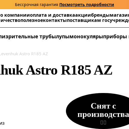
Бессрочная гарантия
Посмотреть подробности
г
о компании
оплата и доставка
акции
бренды
магази
ничество
полезное
контакты
поставщикам госучреж
ли
зрительные трубы
лупы
монокуляры
приборы 
Levenhuk Astro R185 AZ
huk Astro R185 AZ
Снят с
производств
из