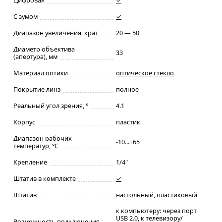
С зумом
✓
Диапазон увеличения, крат
20 — 50
Диаметр объектива
33
(апертура), мм
Материал оптики
оптическое стекло
Покрытие линз
полное
Реальный угол зрения, °
4.1
Корпус
пластик
Диапазон рабочих
-10...+65
температур, °С
Крепление
1/4"
Штатив в комплекте
✓
Штатив
настольный, пластиковый
к компьютеру: через порт
USB 2.0, к телевизору/
Возможность подключения