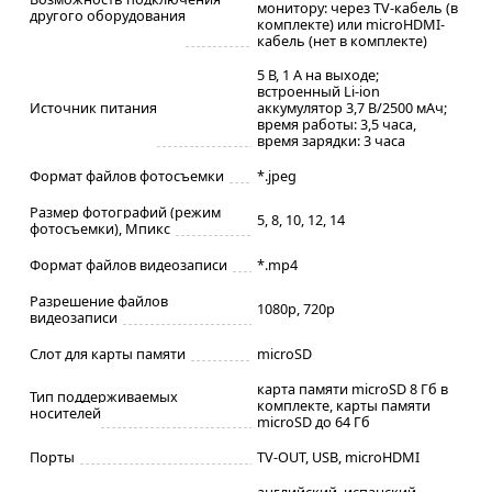
монитору: через TV-кабель (в
другого оборудования
комплекте) или microHDMI-
кабель (нет в комплекте)
5 В, 1 A на выходе;
встроенный Li-ion
Источник питания
аккумулятор 3,7 В/2500 мАч;
время работы: 3,5 часа,
время зарядки: 3 часа
Формат файлов фотосъемки
*.jpeg
Размер фотографий (режим
5, 8, 10, 12, 14
фотосъемки), Мпикс
Формат файлов видеозаписи
*.mp4
Разрешение файлов
1080p, 720p
видеозаписи
Слот для карты памяти
microSD
карта памяти microSD 8 Гб в
Тип поддерживаемых
комплекте, карты памяти
носителей
microSD до 64 Гб
Порты
TV-OUT, USB, microHDMI
английский, испанский,