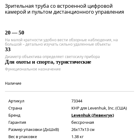
Зрительная труба со встроенной цифровой
камерой и пультом дистанционного управления
20 — 50
На малой кратности удобно вести обзорные наблюдения, на
большой – детально изучать сильно удаленные объекты
33
Диаметр объектива определяет светосилу прибора
Для охоты и спорта, туристические
Функциональное назначение
Наличие
Артикул
73344
Страна
КНР для Levenhuk, Inc. (США)
Бренд
Levenhuk (Левенгук)
Гарантия
бессрочная
Размер упаковки (ДxШxВ)
26x17x13 см
Вес в упаковке
1.38 кг