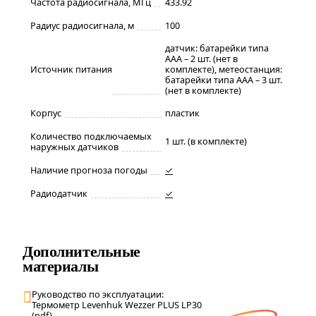
Частота радиосигнала, МГц
433.92
Радиус радиосигнала, м
100
датчик: батарейки типа
AAА – 2 шт. (нет в
Источник питания
комплекте), метеостанция:
батарейки типа AАA – 3 шт.
(нет в комплекте)
Корпус
пластик
Количество подключаемых
1 шт. (в комплекте)
наружных датчиков
Наличие прогноза погоды
✓
Радиодатчик
✓
Дополнительные
материалы
Руководство по эксплуатации:
Термометр Levenhuk Wezzer PLUS LP30
(pdf)