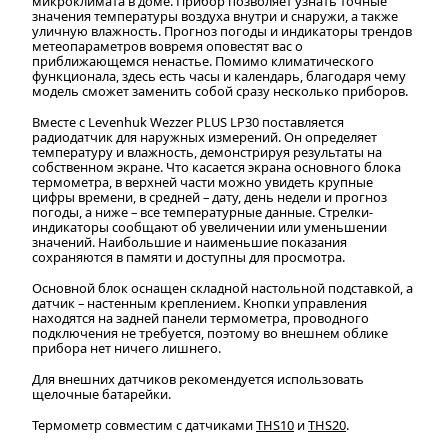
микроклимата в доме. Прибор позволяет узнать точные
значения температуры воздуха внутри и снаружи, а также
уличную влажность. Прогноз погоды и индикаторы трендов
метеопараметров вовремя оповестят вас о
приближающемся ненастье. Помимо климатического
функционала, здесь есть часы и календарь, благодаря чему
модель сможет заменить собой сразу несколько приборов.
Вместе с Levenhuk Wezzer PLUS LP30 поставляется
радиодатчик для наружных измерений. Он определяет
температуру и влажность, демонстрируя результаты на
собственном экране. Что касается экрана основного блока
термометра, в верхней части можно увидеть крупные
цифры времени, в средней – дату, день недели и прогноз
погоды, а ниже – все температурные данные. Стрелки-
индикаторы сообщают об увеличении или уменьшении
значений. Наибольшие и наименьшие показания
сохраняются в памяти и доступны для просмотра.
Основной блок оснащен складной настольной подставкой, а
датчик – настенным креплением. Кнопки управления
находятся на задней панели термометра, проводного
подключения не требуется, поэтому во внешнем облике
прибора нет ничего лишнего.
Для внешних датчиков рекомендуется использовать
щелочные батарейки.
Термометр совместим с датчиками
THS10
и
THS20
.