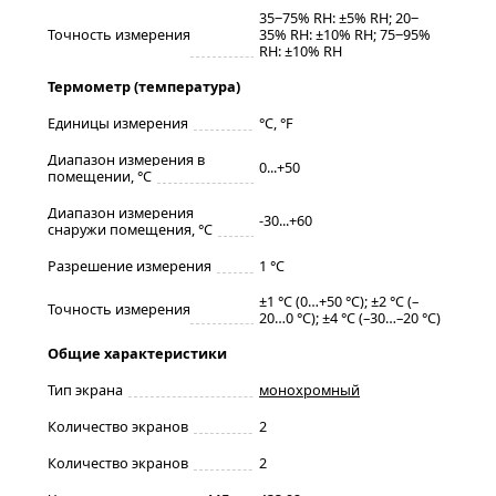
35‒75% RH: ±5% RH; 20‒
Точность измерения
35% RH: ±10% RH; 75‒95%
RH: ±10% RH
Термометр (температура)
Единицы измерения
°C, °F
Диапазон измерения в
0...+50
помещении, °C
Диапазон измерения
-30...+60
снаружи помещения, °C
Разрешение измерения
1 °C
±1 °C (0…+50 °C); ±2 °C (–
Точность измерения
20…0 °C); ±4 °C (–30…–20 °C)
Общие характеристики
Тип экрана
монохромный
Количество экранов
2
Количество экранов
2