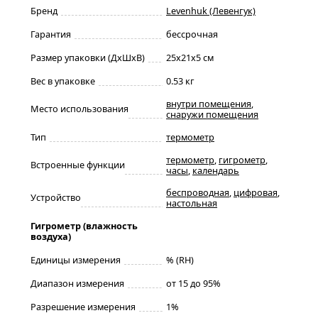
Бренд
Levenhuk (Левенгук)
Гарантия
бессрочная
Размер упаковки (ДxШxВ)
25x21x5 см
Вес в упаковке
0.53 кг
внутри помещения
,
Место использования
снаружи помещения
Тип
термометр
термометр
,
гигрометр
,
Встроенные функции
часы
,
календарь
беспроводная
,
цифровая
,
Устройство
настольная
Гигрометр (влажность
воздуха)
Единицы измерения
% (RH)
Диапазон измерения
от 15 до 95%
Разрешение измерения
1%