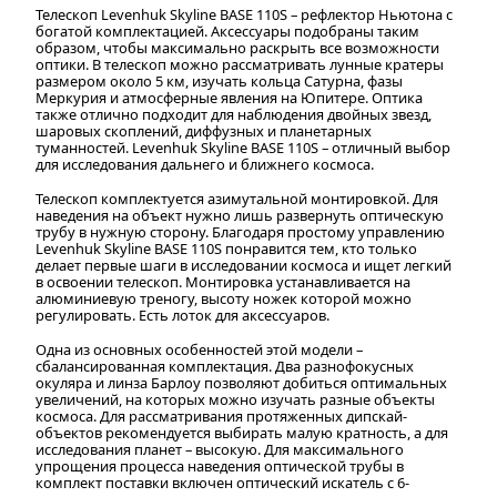
Телескоп Levenhuk Skyline BASE 110S – рефлектор Ньютона с
богатой комплектацией. Аксессуары подобраны таким
образом, чтобы максимально раскрыть все возможности
оптики. В телескоп можно рассматривать лунные кратеры
размером около 5 км, изучать кольца Сатурна, фазы
Меркурия и атмосферные явления на Юпитере. Оптика
также отлично подходит для наблюдения двойных звезд,
шаровых скоплений, диффузных и планетарных
туманностей. Levenhuk Skyline BASE 110S – отличный выбор
для исследования дальнего и ближнего космоса.
Телескоп комплектуется азимутальной монтировкой. Для
наведения на объект нужно лишь развернуть оптическую
трубу в нужную сторону. Благодаря простому управлению
Levenhuk Skyline BASE 110S понравится тем, кто только
делает первые шаги в исследовании космоса и ищет легкий
в освоении телескоп. Монтировка устанавливается на
алюминиевую треногу, высоту ножек которой можно
регулировать. Есть лоток для аксессуаров.
Одна из основных особенностей этой модели –
сбалансированная комплектация. Два разнофокусных
окуляра и линза Барлоу позволяют добиться оптимальных
увеличений, на которых можно изучать разные объекты
космоса. Для рассматривания протяженных дипскай-
объектов рекомендуется выбирать малую кратность, а для
исследования планет – высокую. Для максимального
упрощения процесса наведения оптической трубы в
комплект поставки включен оптический искатель с 6-