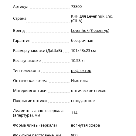
Артикул
73800
КНР для Levenhuk, Inc.
Страна
(США)
Бренд
Levenhuk (Левенгук)
Гарантия
бессрочная
Размер упаковки (ДxШxВ)
101x43x23 см
Вес в упаковке
10.53 кг
Тип телескопа
рефлектор
Оптическая схема
Ньютона
Материал оптики
оптическое стекло
Покрытие оптики
стандартное
Диаметр главного зеркала
114
(апертура), мм
Форма линзы (зеркала)
вогнутая сфера
Фокусное расстояние, мм
900