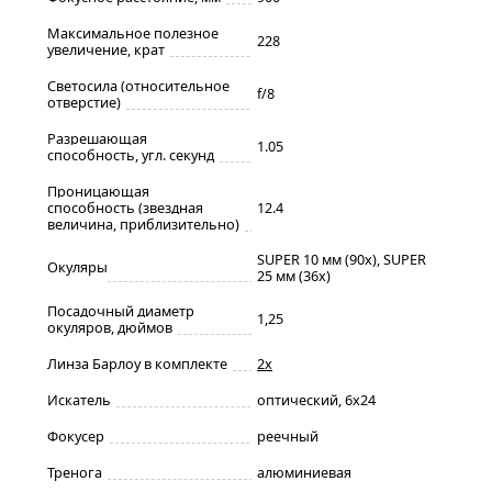
Максимальное полезное
228
увеличение, крат
Светосила (относительное
f/8
отверстие)
Разрешающая
1.05
способность, угл. секунд
Проницающая
способность (звездная
12.4
величина, приблизительно)
SUPER 10 мм (90x), SUPER
Окуляры
25 мм (36x)
Посадочный диаметр
1,25
окуляров, дюймов
Линза Барлоу в комплекте
2х
Искатель
оптический, 6x24
Фокусер
реечный
Тренога
алюминиевая