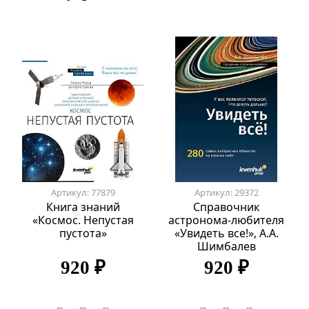
Артикул: 77879
Артикул: 29372
Книга знаний
Справочник
«Космос. Непустая
астронома-любителя
пустота»
«Увидеть все!», А.А.
Шимбалев
920 ₽
920 ₽