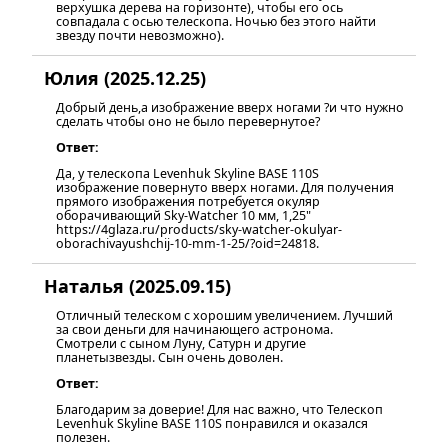
верхушка дерева на горизонте), чтобы его ось
совпадала с осью телескопа. Ночью без этого найти
звезду почти невозможно).
Юлия (2025.12.25)
Добрый день,а изображение вверх ногами ?и что нужно
сделать чтобы оно не было перевернутое?
Ответ:
Да, у телескопа Levenhuk Skyline BASE 110S
изображение повернуто вверх ногами. Для получения
прямого изображения потребуется окуляр
оборачивающий Sky-Watcher 10 мм, 1,25"
https://4glaza.ru/products/sky-watcher-okulyar-
oborachivayushchij-10-mm-1-25/?oid=24818.
Наталья (2025.09.15)
Отличный телеском с хорошим увеличением. Лучший
за свои деньги для начинающего астронома.
Смотрели с сыном Луну, Сатурн и другие
планетызвезды. Сын очень доволен.
Ответ:
Благодарим за доверие! Для нас важно, что Телескоп
Levenhuk Skyline BASE 110S понравился и оказался
полезен.