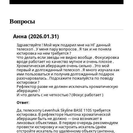
Вопросы
Анна (2026.01.31)
Здравствуйте ! Мой муж подарил мне на НГ данный
телескоп . У меня пару вопросов . Я так и не поняла
юстировка на нем требуется ?
Что делать если звезды не видно вообще . Фокусировка
вроде работает но качество мутное и очень плохое .
Хроматическая аберрация очень сильно . Это мой
первый и долгожданный телескоп . Я много изучала как
ими пользоваться и получив долгожданный подарок
разочаровалась . Подскажите пожалуйста по поводу
юстировки ?
Рефлектор разве не должен исключать хроматическую
аберрацию ?
И что делать с не четкостью ? (Фокус работает )
Ответ:
Да, телескопу Levenhuk Skyline BASE 110S требуется
юстировка. В рефлекторе Ньютона хроматической
аберрации быть не должно — она возникает в
линзовых объективах. В первую очередь рекомендуем
провести юстировку и настроить искатель (днём
отстройте искатель по удалённому объекту (антенна,