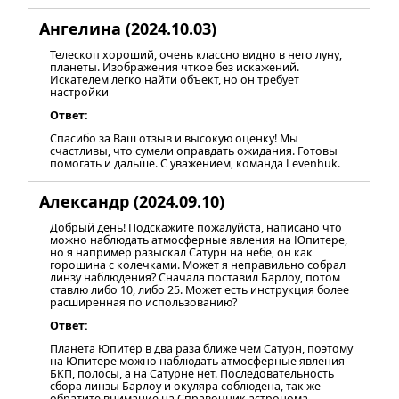
Ангелина (2024.10.03)
Телескоп хороший, очень классно видно в него луну,
планеты. Изображения чткое без искажений.
Искателем легко найти объект, но он требует
настройки
Ответ:
Спасибо за Ваш отзыв и высокую оценку! Мы
счастливы, что сумели оправдать ожидания. Готовы
помогать и дальше. С уважением, команда Levenhuk.
Александр (2024.09.10)
Добрый день! Подскажите пожалуйста, написано что
можно наблюдать атмосферные явления на Юпитере,
но я например разыскал Сатурн на небе, он как
горошина с колечками. Может я неправильно собрал
линзу наблюдения? Сначала поставил Барлоу, потом
ставлю либо 10, либо 25. Может есть инструкция более
расширенная по использованию?
Ответ:
Планета Юпитер в два раза ближе чем Сатурн, поэтому
на Юпитере можно наблюдать атмосферные явления
БКП, полосы, а на Сатурне нет. Последовательность
сбора линзы Барлоу и окуляра соблюдена, так же
обратите внимание на Справочник астронома-