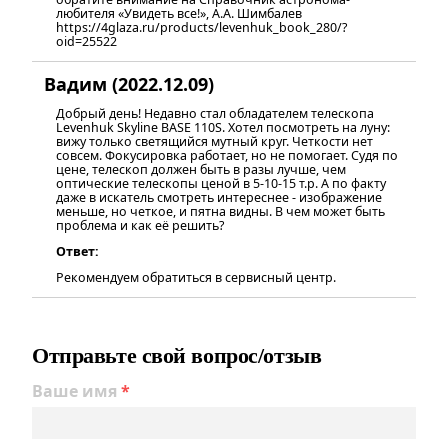
любителя «Увидеть все!», А.А. Шимбалев
https://4glaza.ru/products/levenhuk_book_280/?
oid=25522
Вадим (2022.12.09)
Добрый день! Недавно стал обладателем телескопа
Levenhuk Skyline BASE 110S. Хотел посмотреть на луну:
вижу только светящийся мутный круг. Четкости нет
совсем. Фокусировка работает, но не помогает. Судя по
цене, телескоп должен быть в разы лучше, чем
оптические телескопы ценой в 5-10-15 т.р. А по факту
даже в искатель смотреть интереснее - изображение
меньше, но четкое, и пятна видны. В чем может быть
проблема и как её решить?
Ответ:
Рекомендуем обратиться в сервисный центр.
Отправьте свой вопрос/отзыв
Ваше имя
*