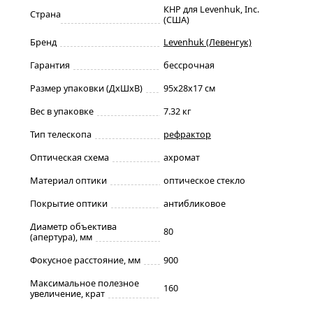
КНР для Levenhuk, Inc.
Страна
(США)
Бренд
Levenhuk (Левенгук)
Гарантия
бессрочная
Размер упаковки (ДxШxВ)
95x28x17 см
Вес в упаковке
7.32 кг
Тип телескопа
рефрактор
Оптическая схема
ахромат
Материал оптики
оптическое стекло
Покрытие оптики
антибликовое
Диаметр объектива
80
(апертура), мм
Фокусное расстояние, мм
900
Максимальное полезное
160
увеличение, крат