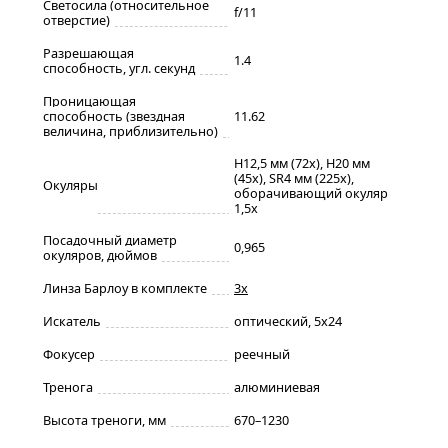
Светосила (относительное
f/11
отверстие)
Разрешающая
1.4
способность, угл. секунд
Проницающая
способность (звездная
11.62
величина, приблизительно)
H12,5 мм (72х), H20 мм
(45x), SR4 мм (225х),
Окуляры
оборачивающий окуляр
1,5x
Посадочный диаметр
0,965
окуляров, дюймов
Линза Барлоу в комплекте
3x
Искатель
оптический, 5x24
Фокусер
реечный
Тренога
алюминиевая
Высота треноги, мм
670–1230