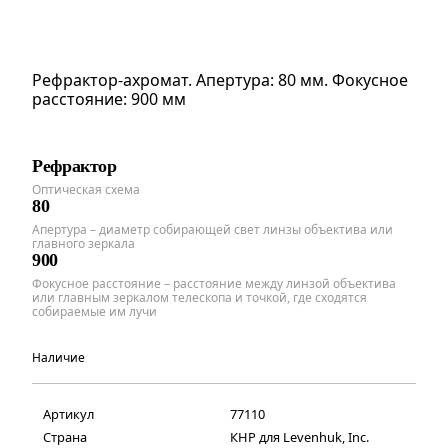
Рефрактор-ахромат. Апертура: 80 мм. Фокусное
расстояние: 900 мм
Рефрактор
Оптическая схема
80
Апертура – диаметр собирающей свет линзы объектива или
главного зеркала
900
Фокусное расстояние – расстояние между линзой объектива
или главным зеркалом телескопа и точкой, где сходятся
собираемые им лучи
Наличие
Артикул
77110
Страна
КНР для Levenhuk, Inc.