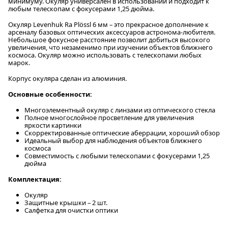
минимуму. Окуляр универсален в использовании и подходит к
любым телескопам с фокусерами 1,25 дюйма.
Окуляр Levenhuk Ra Plössl 6 мм – это прекрасное дополнение к
арсеналу базовых оптических аксессуаров астронома-любителя.
Небольшое фокусное расстояние позволит добиться высокого
увеличения, что незаменимо при изучении объектов ближнего
космоса. Окуляр можно использовать с телескопами любых
марок.
Корпус окуляра сделан из алюминия.
Основные особенности:
Многоэлементный окуляр с линзами из оптического стекла
Полное многослойное просветление для увеличения
яркости картинки
Скорректированные оптические аберрации, хороший обзор
Идеальный выбор для наблюдения объектов ближнего
космоса
Совместимость с любыми телескопами с фокусерами 1,25
дюйма
Комплектация:
Окуляр
Защитные крышки – 2 шт.
Салфетка для очистки оптики