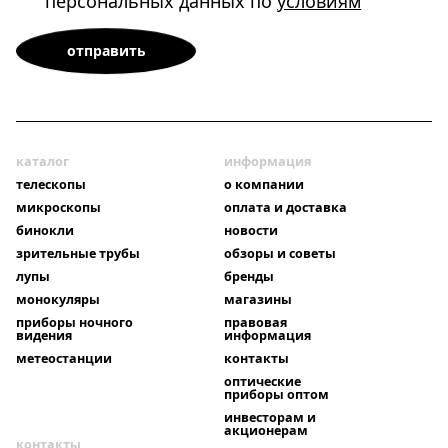
персональных данных по
условиям
каталог
информация
телескопы
о компании
микроскопы
оплата и доставка
бинокли
новости
зрительные трубы
обзоры и советы
лупы
бренды
монокуляры
магазины
приборы ночного
правовая
видения
информация
метеостанции
контакты
оптические
приборы оптом
инвесторам и
акционерам
контакты