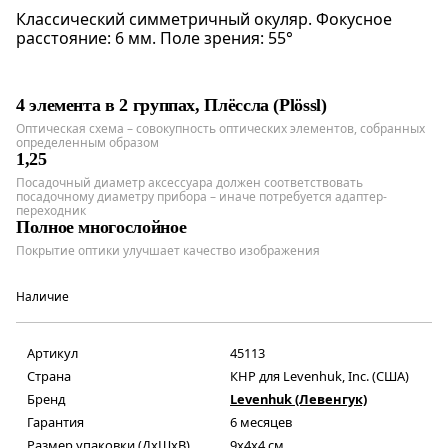
Классический симметричный окуляр. Фокусное
расстояние: 6 мм. Поле зрения: 55°
4 элемента в 2 группах, Плёссла (Plössl)
Оптическая схема – совокупность оптических элементов, собранных
определенным образом
1,25
Посадочный диаметр аксессуара должен соответствовать
посадочному диаметру прибора – иначе потребуется адаптер-
переходник
Полное многослойное
Покрытие оптики улучшает качество изображения
Наличие
Артикул
45113
Страна
КНР для Levenhuk, Inc. (США)
Бренд
Levenhuk (Левенгук)
Гарантия
6 месяцев
Размер упаковки (ДxШxВ)
9x4x4 см