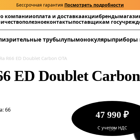
Бессрочная гарантия
Посмотреть подробности
г
о компании
оплата и доставка
акции
бренды
магази
ничество
полезное
контакты
поставщикам госучреж
ли
зрительные трубы
лупы
монокуляры
приборы 
Ra R66 ED Doublet Carbon OTA
66 ED Doublet Carbo
: 66
47 990 ₽
С учетом НДС