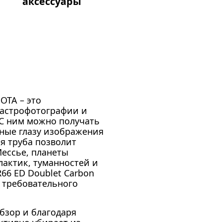
аксессуары
OTA – это
 астрофотографии и
С ним можно получать
тные глазу изображения
ая труба позволит
Мессье, планеты
лактик, туманностей и
66 ED Doublet Carbon
 требовательного
бзор и благодаря