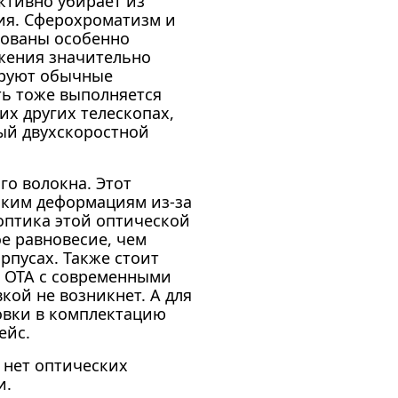
ктивно убирает из
ия. Сферохроматизм и
ованы особенно
жения значительно
ируют обычные
ть тоже выполняется
их других телескопах,
ный двухскоростной
го волокна. Этот
ским деформациям из-за
оптика этой оптической
е равновесие, чем
рпусах. Также стоит
 ОТА с современными
кой не возникнет. А для
овки в комплектацию
ейс.
 нет оптических
и.