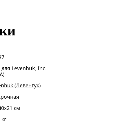
ики
37
 для Levenhuk, Inc.
А)
enhuk (Левенгук)
срочная
30x21 см
 кг