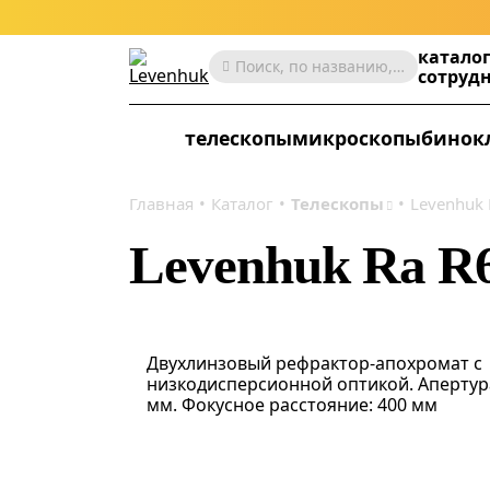
катало
Поиск, по названию, артикулу, категории и др.
сотруд
телескопы
микроскопы
бинок
Главная
Каталог
Телескопы
Levenhuk 
Levenhuk Ra R
Двухлинзовый рефрактор-апохромат с
низкодисперсионной оптикой. Апертура
мм. Фокусное расстояние: 400 мм