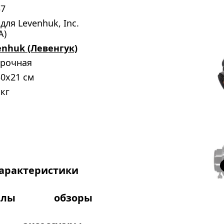
37
для Levenhuk, Inc.
А)
enhuk (Левенгук)
срочная
0x21 см
 кг
арактеристики
алы
обзоры