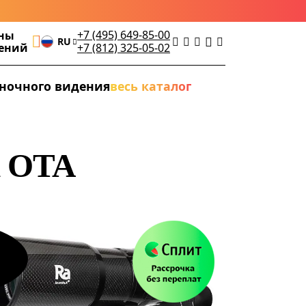
+7 (495) 649-85-00
ны
RU
дений
+7 (812) 325-05-02
ночного видения
весь каталог
n OTA