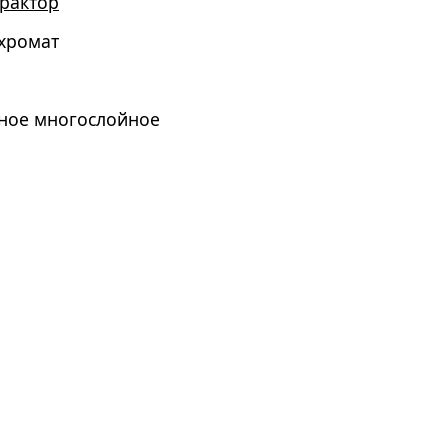
рактор
хромат
ное многослойное