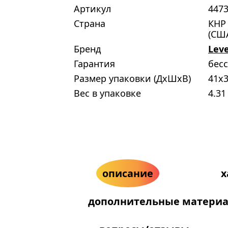
Артикул
447
Страна
КНР 
(СШ
Бренд
Lev
Гарантия
бес
Размер упаковки (ДxШxВ)
41x3
Вес в упаковке
4.31
описание
х
дополнительные матери