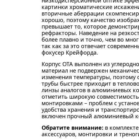
низкодисперсионной оптике эффе
картинки хроматические искажен
вторичные аберрации скомпенсир
хорошо, поэтому качество изобра
превышает то, которое демонстр
рефракторы. Наведение на резкос
более плавно и точно, чем во мног
так как за это отвечает современ
фокусер Крейфорда.
Корпус ОТА выполнен из углеродно
материал не подвержен механиче
изменения температуры, поэтому 
трубы быстрее приходит в теплово
линзы аналогов в алюминиевых ко
отметить широкую совместимость
монтировками – проблем с установ
удобства хранения и транспортир
включен прочный алюминиевый к
Обратите внимание:
в комплекте
аксессуаров, монтировки и треног