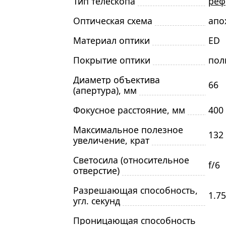
Тип телескопа
реф
Оптическая схема
апо
Материал оптики
ED
Покрытие оптики
пол
Диаметр объектива
66
(апертура), мм
Фокусное расстояние, мм
400
Максимальное полезное
132
увеличение, крат
Светосила (относительное
f/6
отверстие)
Разрешающая способность,
1.75
угл. секунд
Проницающая способность