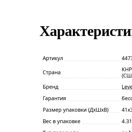
Характерист
Артикул
447
КНР
Страна
(СШ
Бренд
Lev
Гарантия
бес
Размер упаковки (ДxШxВ)
41x
Вес в упаковке
4.31