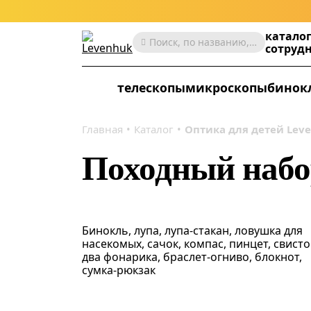
катало
Поиск, по названию, артикулу, категории и др.
сотруд
телескопы
микроскопы
бинок
Главная
Каталог
Оптика для детей Lev
Походный набо
Бинокль, лупа, лупа-стакан, ловушка для
насекомых, сачок, компас, пинцет, свисто
два фонарика, браслет-огниво, блокнот,
сумка-рюкзак