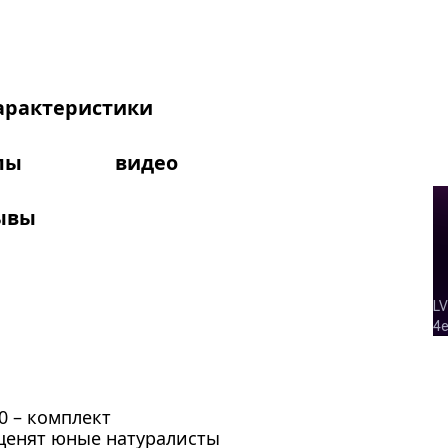
арактеристики
лы
видео
ывы
0 – комплект
ценят юные натуралисты