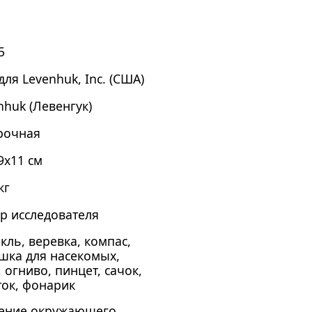
5
для Levenhuk, Inc. (США)
nhuk (Левенгук)
рочная
9x11 см
кг
р исследователя
кль, веревка, компас,
шка для насекомых,
, огниво, пинцет, сачок,
ток, фонарик
ение окружающего