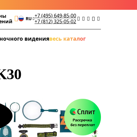
+7 (495) 649-85-00
ны
RU
дений
+7 (812) 325-05-02
ночного видения
весь каталог
K30