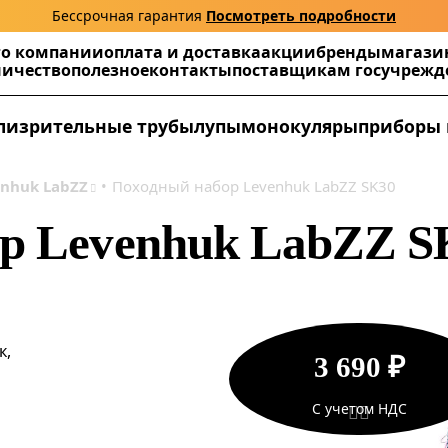
Бессрочная гарантия
Посмотреть подробности
г
о компании
оплата и доставка
акции
бренды
магази
ничество
полезное
контакты
поставщикам госучреж
ли
зрительные трубы
лупы
монокуляры
приборы 
enhuk LabZZ
Походный набор Levenhuk LabZZ SK30
р Levenhuk LabZZ S
к,
3 690 ₽
С учетом НДС