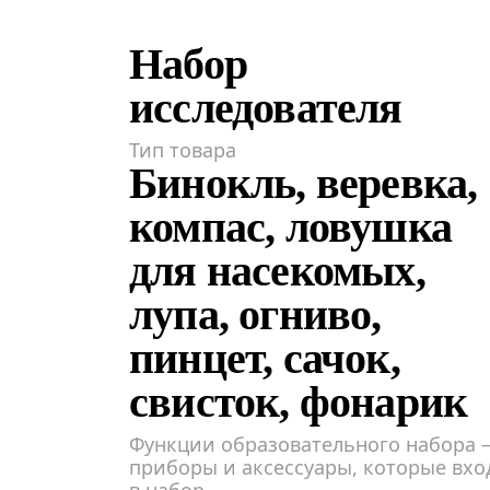
Набор
исследователя
Тип товара
Бинокль, веревка,
компас, ловушка
для насекомых,
лупа, огниво,
пинцет, сачок,
свисток, фонарик
Функции образовательного набора 
приборы и аксессуары, которые вхо