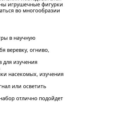
ены игрушечные фигурки
аться во многообразии
гры в научную
бя веревку, огниво,
 для изучения
в
мки насекомых, изучения
гнал или осветить
 набор отлично подойдет