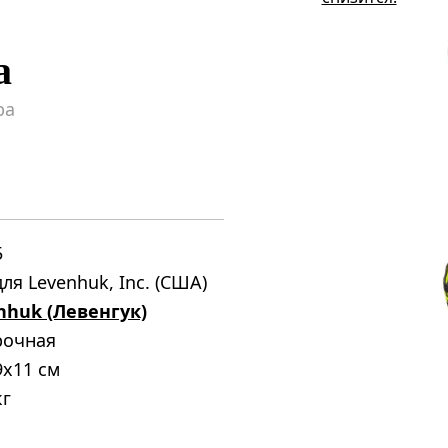
а
ра
5
ля Levenhuk, Inc. (США)
nhuk (Левенгук)
рочная
9x11 см
кг