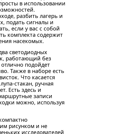
 просты в использовании
озможностей.
ходе, разбить лагерь и
х, подать сигналы и
ть, если у вас с собой
сть комплекта содержит
ения насекомых.
два светодиодных
к, работающий без
 отлично подойдет
о. Также в наборе есть
висток. Что касается
лупа-стакан, ручная
т. Есть здесь и
 маршрутные записи
ходки можно, используя
 компактно
ким рисунком и не
леньких исследователей