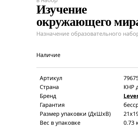
в набор
Изучение
окружающего мир
Назначение образовательного набо
Наличие
Артикул
7967
Страна
КНР д
Бренд
Leve
Гарантия
бесс
Размер упаковки (ДxШxВ)
21x1
Вес в упаковке
0.73 