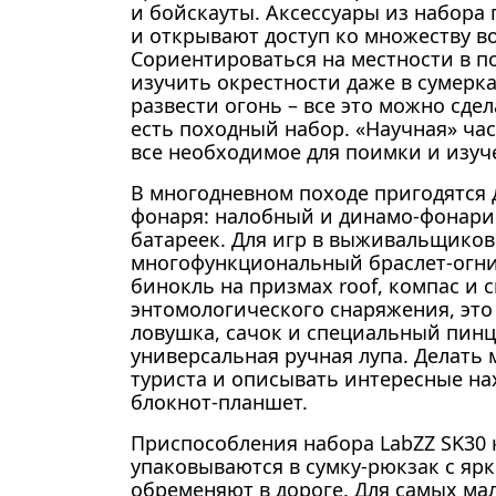
и бойскауты. Аксессуары из набора
и открывают доступ ко множеству в
Сориентироваться на местности в по
изучить окрестности даже в сумерка
развести огонь – все это можно сдела
есть походный набор. «Научная» ча
все необходимое для поимки и изуч
В многодневном походе пригодятся 
фонаря: налобный и динамо-фонари
батареек. Для игр в выживальщиков
многофункциональный браслет-огнив
бинокль на призмах roof, компас и с
энтомологического снаряжения, это 
ловушка, сачок и специальный пинце
универсальная ручная лупа. Делать
туриста и описывать интересные на
блокнот-планшет.
Приспособления набора LabZZ SK30
упаковываются в сумку-рюкзак с яр
обременяют в дороге. Для самых ма