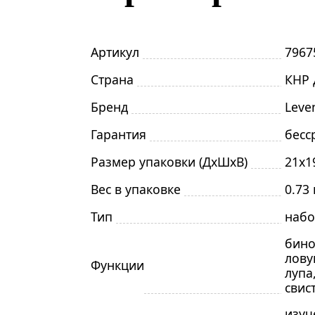
Артикул
7967
Страна
КНР 
Бренд
Leve
Гарантия
бесс
Размер упаковки (ДxШxВ)
21x1
Вес в упаковке
0.73 
Тип
набо
бино
лову
Функции
лупа
свис
изуч