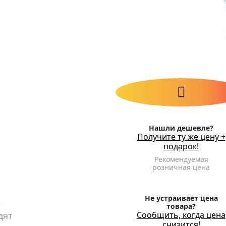
Нашли дешевле?
Получите ту же цену +
подарок!
Рекомендуемая
розничная цена
Не устраивает цена
–
товара?
дят
Сообщить, когда цена
снизится!