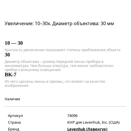
Увеличение: 10–30x. Диаметр объектива: 30 мм
10 — 30
Кратность увеличения показывает степень приближения объекта
30
Диаметр объектива – размер передней линзы прибора в
миллиметрах. Чем больше апертура, тем менее требователен
прибор к внешнему освещению
BK-7
Из чего сделаны линзы и призмы, что влияет на качество
изображения
Наличие
Артикул
74096
Страна
КНР для Levenhuk, Inc. (США)
Бренд
Levenhuk (Левенгук)