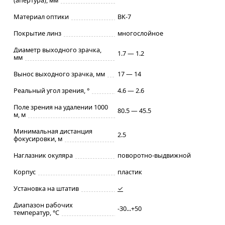
Материал оптики
BK-7
Покрытие линз
многослойное
Диаметр выходного зрачка,
1.7 — 1.2
мм
Вынос выходного зрачка, мм
17 — 14
Реальный угол зрения, °
4.6 — 2.6
Поле зрения на удалении 1000
80.5 — 45.5
м, м
Минимальная дистанция
2.5
фокусировки, м
Наглазник окуляра
поворотно-выдвижной
Корпус
пластик
Установка на штатив
✓
Диапазон рабочих
-30...+50
температур, °С