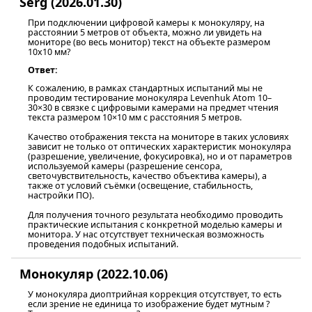
Serg (2026.01.30)
При подключении цифровой камеры к монокуляру, на
расстоянии 5 метров от объекта, можно ли увидеть на
мониторе (во весь монитор) текст на объекте размером
10х10 мм?
Ответ:
К сожалению, в рамках стандартных испытаний мы не
проводим тестирование монокуляра Levenhuk Atom 10–
30×30 в связке с цифровыми камерами на предмет чтения
текста размером 10×10 мм с расстояния 5 метров.
Качество отображения текста на мониторе в таких условиях
зависит не только от оптических характеристик монокуляра
(разрешение, увеличение, фокусировка), но и от параметров
используемой камеры (разрешение сенсора,
светочувствительность, качество объектива камеры), а
также от условий съёмки (освещение, стабильность,
настройки ПО).
Для получения точного результата необходимо проводить
практические испытания с конкретной моделью камеры и
монитора. У нас отсутствует техническая возможность
проведения подобных испытаний.
Монокуляр (2022.10.06)
У монокуляра диоптрийная коррекция отсутствует, то есть
если зрение не единица то изображение будет мутным ?