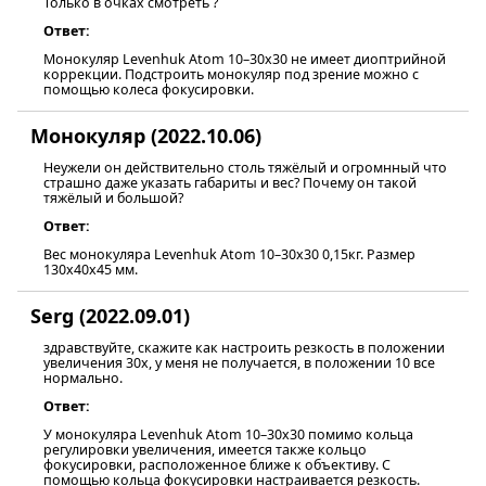
Только в очках смотреть ?
Ответ:
Монокуляр Levenhuk Atom 10–30х30 не имеет диоптрийной
коррекции. Подстроить монокуляр под зрение можно с
помощью колеса фокусировки.
Монокуляр (2022.10.06)
Неужели он действительно столь тяжёлый и огромнный что
страшно даже указать габариты и вес? Почему он такой
тяжёлый и большой?
Ответ:
Вес монокуляра Levenhuk Atom 10–30х30 0,15кг. Размер
130х40х45 мм.
Serg (2022.09.01)
здравствуйте, скажите как настроить резкость в положении
увеличения 30х, у меня не получается, в положении 10 все
нормально.
Ответ:
У монокуляра Levenhuk Atom 10–30х30 помимо кольца
регулировки увеличения, имеется также кольцо
фокусировки, расположенное ближе к объективу. С
помощью кольца фокусировки настраивается резкость.