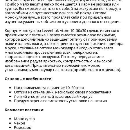
Прибор мало весит и легко помещается в карман рюкзака или
куртки. Вы сможете взять его с собой на экскурсию по городу, в
автомобильное путешествие или лесной поход. Оптика
монокуляра лучше всего проявляет себя при прицельном
изучении удаленных объектов в условиях дневного освещения.
Корпус монокуляра Levenhuk Atom 10–30х30 сделан из легкого
практичного пластика. Сверху имеется резиновое покрытие,
которое дополнительно защищает оптику от проникновения
пыли и капель влаги, а также препятствует скольжению прибора
в руке. Стеклянная оптика монокуляра выгодно отличается
многослойным просветлением всех поверхностей,
соприкасающихся с воздухом. Поэтому передаваемое
изображение радует яркостью, контрастностью и высокой
детализацией. При длительных наблюдениях можно
устанавливать монокуляр на штатив (приобретается отдельно).
Основные особенности:
Настраиваемое увеличение 10–30 крат
Оптика из стекла BK-7, несколько слоев просветления
Легкий и компактный пластиковый корпус
Предусмотрена возможность установки на штатив
Комплект поставки:
Монокуляр
Чехол
Ремешок