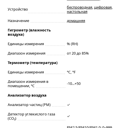
беспроводная
,
цифровая
,
Устройство
настольная
Назначение
домашняя
Гигрометр (влажность
воздуха)
Единицы измерения
% (RH)
Диапазон измерения
от 20 до 85%
Термометр (температура)
Единицы измерения
°C, °F
Диапазон измерения в
-10...+50
помещении, °C
Анализатор воздуха
Анализатор частиц (PM)
✓
Детектор углекислого газа
✓
(CO₂)
PM2.5/PM10/PM1.0: 0–999