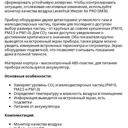
сформировать устойчивую аллергию. Чтобы контролировать
ситуацию, отслеживая негативные изменения, используйте
монитор качества воздуха Levenhuk Wezzer Air PRO DM30.
Прибор оборудован двумя детекторами: углекислого газа и
мелкодисперсных частиц, причем для последнего доступен
выбор размера частиц – от крупных до совсем крошечных (PM10,
PM2.5 и PM1.0). Для CO
также доступно уведомление о
2
достижении критического значения. Оба показателя крупно
выводятся на встроенный экран прибора, также рядом можно
увидеть измерения встроенных термометра и гигрометра. Экран
оборудован подсветкой, что позволяет считывать показания
даже в полной темноте.
Материал корпуса – высокопрочный ABS-пластик, для питания
прибора используется аккумулятор.
Основные особенности:
Замеряет уровень CO
и мелкодисперсных частиц (PM10,
2
PM2.5 и PM1.0)
Определяет температуру и влажность воздуха в помещении
Информация выводится на встроенный экран, есть
подсветка
Питание от аккумулятора
Комплектация:
Монитор качества воздуха