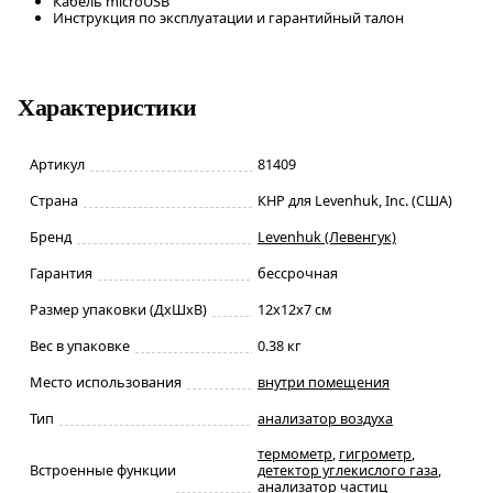
Кабель microUSB
Инструкция по эксплуатации и гарантийный талон
Характеристики
Артикул
81409
Страна
КНР для Levenhuk, Inc. (США)
Бренд
Levenhuk (Левенгук)
Гарантия
бессрочная
Размер упаковки (ДxШxВ)
12x12x7 см
Вес в упаковке
0.38 кг
Место использования
внутри помещения
Тип
анализатор воздуха
термометр
,
гигрометр
,
Встроенные функции
детектор углекислого газа
,
анализатор частиц