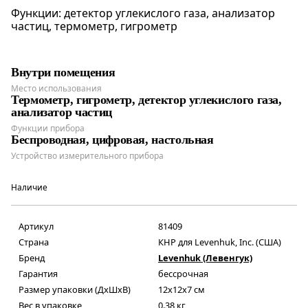
Функции: детектор углекислого газа, анализатор
частиц, термометр, гигрометр
Внутри помещения
Место использования
Термометр, гигрометр, детектор углекислого газа,
анализатор частиц
Функции прибора
Беспроводная, цифровая, настольная
Устройство измерительного прибора
Наличие
Артикул
81409
Страна
КНР для Levenhuk, Inc. (США)
Бренд
Levenhuk (Левенгук)
Гарантия
бессрочная
Размер упаковки (ДxШxВ)
12x12x7 см
Вес в упаковке
0.38 кг