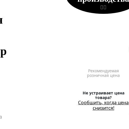
я
ор
Рекомендуемая
розничная цена
Не устраивает цена
товара?
Сообщить, когда цена
снизится!
а