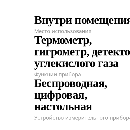
Внутри помещени
Место использования
Термометр,
гигрометр, детект
углекислого газа
Функции прибора
Беспроводная,
цифровая,
настольная
Устройство измерительного прибор