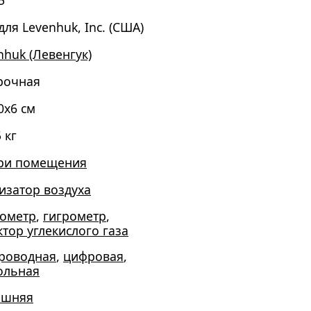
5
для Levenhuk, Inc. (США)
nhuk (Левенгук)
рочная
0x6 см
 кг
ри помещения
изатор воздуха
ометр
,
гигрометр
,
ктор углекислого газа
роводная
,
цифровая
,
ольная
ашняя