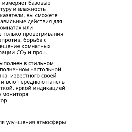
р измеряет базовые
туру и влажность
оказатели, вы сможете
авильные действия для
омнатах или
е только проветривания,
апротив, борьба с
мещение комнатных
трации CO
и проч.
2
выполнен в стильном
ополненном настольной
ика, известного своей
ти всю переднюю панель
еткой, яркой индикацией
е монитора
ор.
ля улучшения атмосферы