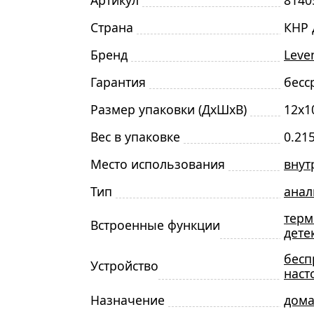
Артикул
8140
Страна
КНР 
Бренд
Leve
Гарантия
бесс
Размер упаковки (ДxШxВ)
12x1
Вес в упаковке
0.215
Место использования
внут
Тип
анал
терм
Встроенные функции
дете
бесп
Устройство
наст
Назначение
дом