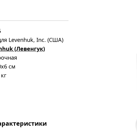
5
ля Levenhuk, Inc. (США)
nhuk (Левенгук)
рочная
0x6 см
 кг
арактеристики