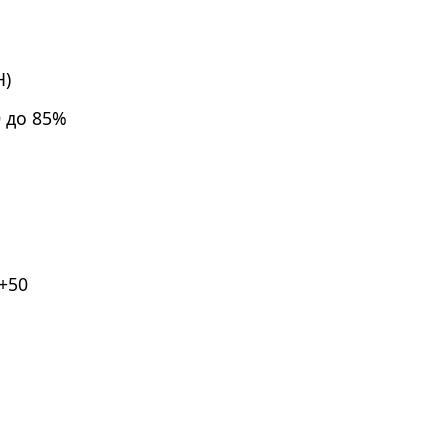
H)
0 до 85%
.+50