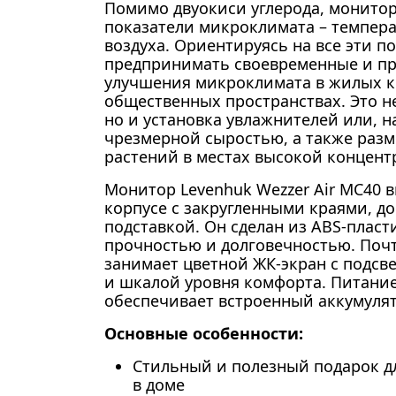
Помимо двуокиси углерода, монито
показатели микроклимата – темпера
воздуха. Ориентируясь на все эти п
предпринимать своевременные и пр
улучшения микроклимата в жилых к
общественных пространствах. Это н
но и установка увлажнителей или, н
чрезмерной сыростью, а также раз
растений в местах высокой концен
Монитор Levenhuk Wezzer Air MC40 
корпусе с закругленными краями, д
подставкой. Он сделан из ABS-пласт
прочностью и долговечностью. Поч
занимает цветной ЖК-экран с подсв
и шкалой уровня комфорта. Питани
обеспечивает встроенный аккумулят
Основные особенности:
Стильный и полезный подарок д
в доме