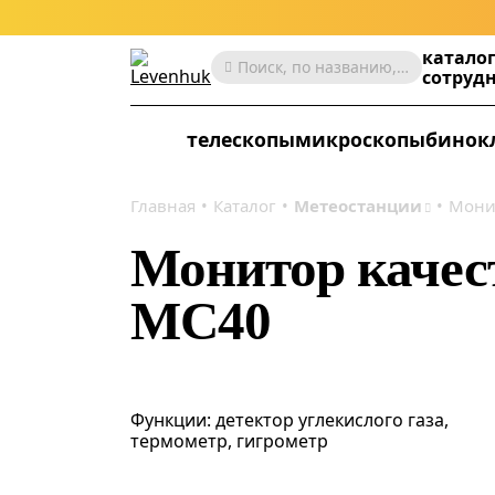
катало
Поиск, по названию, артикулу, категории и др.
сотруд
телескопы
микроскопы
бинок
Главная
Каталог
Метеостанции
Монит
Монитор качест
MC40
Функции: детектор углекислого газа,
термометр, гигрометр