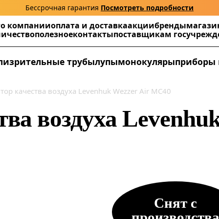
Бессрочная гарантия
Посмотреть подробности
г
о компании
оплата и доставка
акции
бренды
магази
ничество
полезное
контакты
поставщикам госучреж
ли
зрительные трубы
лупы
монокуляры
приборы 
ор качества воздуха Levenhuk Wezzer Air MC40
ва воздуха Levenhuk
Снят с
производств