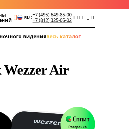
+7 (495) 649-85-00
ны
RU
дений
+7 (812) 325-05-02
ночного видения
весь каталог
 Wezzer Air
а