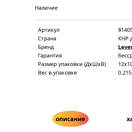
Наличие
Артикул
8140
Страна
КНР д
Бренд
Leve
Гарантия
бесс
Размер упаковки (ДxШxВ)
12x1
Вес в упаковке
0.215
описание
х