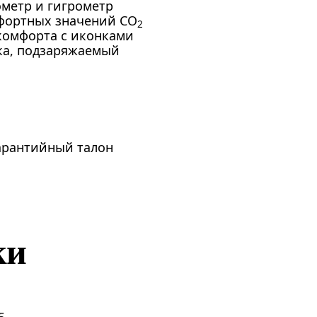
ометр и гигрометр
фортных значений CO
2
 комфорта с иконками
ка, подзаряжаемый
гарантийный талон
ки