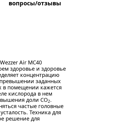
вопросы/отзывы
Wezzer Air MC40
воем здоровье и здоровье
еделяет концентрацию
о превышении заданных
ух в помещении кажется
еле кислорода в нем
повышения доли CO
.
2
няться частые головные
усталость. Техника для
ое решение для