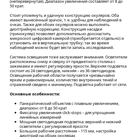
(неперевернутая). Диапазон увеличения составляет от 8 до
50 крат.
Стоит упомянуть и удачную конструкцию окуляров. Оба
имеют вынесенный зрачок, т. е. удобны для наблюдений в
очках. Также для обоих окуляров можно выполнять
диоптрийную коррекцию. Конструкция насадки
(тринокуляр) позволяет дополнительно дооснастить
микроскоп цифровой камерой (приобретается отдельно) и
установить ее в вертикальную трубку: так во время
наблюдений можно будет вести запись исследований.
Система освещения тоже заслуживает внимания. Осветители
расположены снизу и сверху от предметного столика с
зажимами и имеют регулировку яркости. Верхняя подсветка
состоит из 24 светодиодов, нижняя – из 36 светодиодов.
Освещение рабочей области получается чрезвычайно
ярким и равномерным, количество внутренних теней и
отражений сведено к минимуму. Подсветка работает от сети.
Основные особенности:
Панкратический объектив с плавным увеличением,
диапазон: от 8 до 50 крат
Фиксатор увеличения click-stops – для упрощения
линейных измерений
Мощная светодиодная подсветка: верхний и нижний
осветители с регулировкой яркости
Большое рабочее расстояние – 115 мм, настройка
диоптрий на обоих окулярах