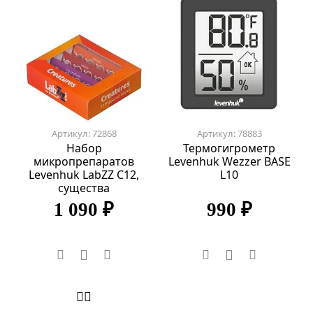
Артикул: 72868
Артикул: 78883
Набор
Термогигрометр
микропрепаратов
Levenhuk Wezzer BASE
Levenhuk LabZZ C12,
L10
существа
1 090 ₽
990 ₽