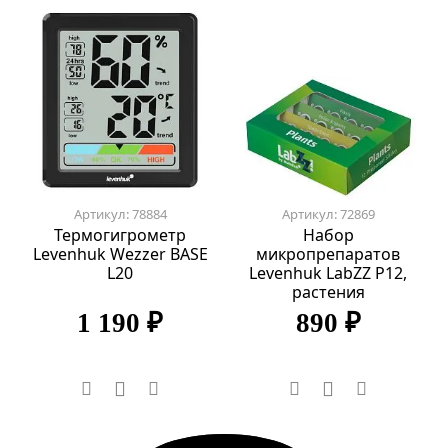
Артикул: 78884
Артикул: 72869
Термогигрометр
Набор
Levenhuk Wezzer BASE
микропрепаратов
L20
Levenhuk LabZZ P12,
растения
1 190 ₽
890 ₽