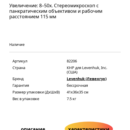
Увеличение: 8–50х. Стереомикроскоп с
панкратическим объективом и рабочим
расстоянием 115 мм
Наличие
Артикул
82206
Страна
КНР для Levenhuk, Inc.
(США)
Бренд
Levenhuk (Левенгук)
Гарантия
бессрочная
Размер упаковки (ДxШxВ)
41x36x35 см
Вес в упаковке
7.5 кг
описание
характеристики