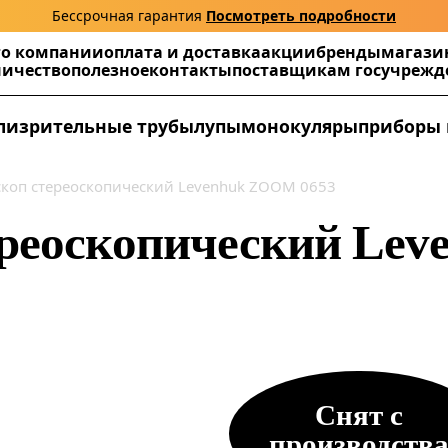
Бессрочная гарантия
Посмотреть подробности
г
о компании
оплата и доставка
акции
бренды
магази
ничество
полезное
контакты
поставщикам госучреж
ли
зрительные трубы
лупы
монокуляры
приборы 
коп стереоскопический Levenhuk ZOOM 0653
ереоскопический Le
Снят с
производств