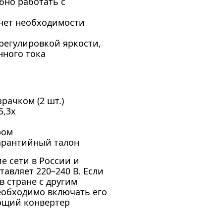
бно работать с
 нет необходимости
 регулировкой яркости,
нного тока
рачком (2 шт.)
5,3x
ром
гарантийный талон
е сети в России и
авляет 220–240 В. Если
в стране с другим
еобходимо включать его
ующий конвертер