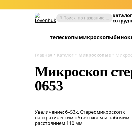
катало
Поиск, по названию, артикулу, категории и др.
сотруд
телескопы
микроскопы
бинок
Главная
Каталог
Микроскопы
Микрос
Микроскоп ст
0653
Увеличение: 6–53х. Стереомикроскоп с
панкратическим объективом и рабочим
расстоянием 110 мм