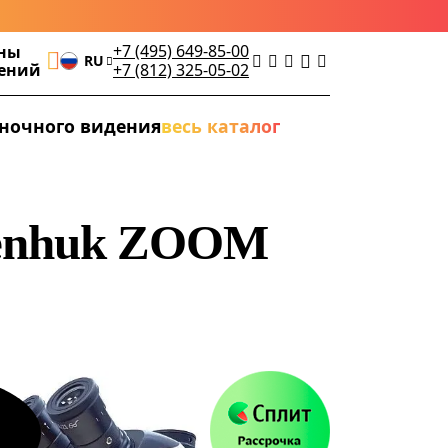
+7 (495) 649-85-00
ны
RU
дений
+7 (812) 325-05-02
ночного видения
весь каталог
venhuk ZOOM
а