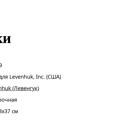
ки
9
для Levenhuk, Inc. (США)
nhuk (Левенгук)
рочная
8x37 см