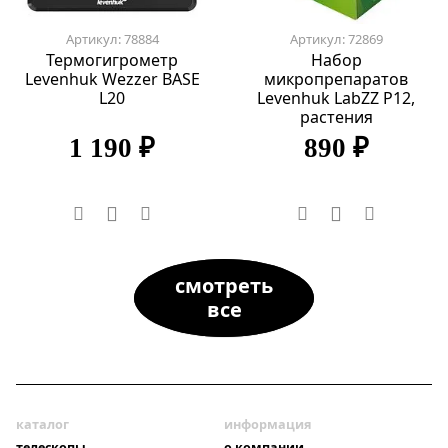
Артикул: 78884
Артикул: 72869
Термогигрометр
Набор
Levenhuk Wezzer BASE
микропрепаратов
L20
Levenhuk LabZZ P12,
растения
1 190 ₽
890 ₽
смотреть
все
каталог
информация
телескопы
о компании