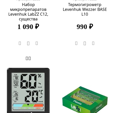
Набор
Термогигрометр
микропрепаратов
Levenhuk Wezzer BASE
Levenhuk LabZZ C12,
L10
существа
1 090 ₽
990 ₽