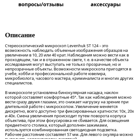
вопросы/отзывы
аксессуары
Описание
Стереоскопический микроскоп Levenhuk ST 124 – это
возможность наблюдать объемные изображения образцов на
увеличении в 10, 20 или 40 крат. Наблюдения можно вести как в
проходящем, так и в отраженном свете, т. е. в качестве объекта
исследования могут выступать не только прозрачные, но и
непрозрачные объекты. Возможности микроскопа пригодятся в
учебе, хобби и профессиональной работе ювелира,
микробиолога, часового мастера, криминалиста и многих других
специалистов.
В микроскопе установлена бинокулярная насадка, наклон
которой составляет комфортные 45°. Так как наблюдения можно
вести сразу двумя глазами, это снижает нагрузку на зрение при
длительной работе с микроскопом. Увеличение меняется
дискретно, всего доступно три фиксированных кратности: 10х, 20х
и 40х. Смена увеличения происходит путем поворота корпуса
объектива, при этом фокусировка не сбивается. Для освещения
предметного столика, который дополнен зажимами,
используется комбинированная светодиодная подсветка.
Рабочее расстояние составляет 57 мм. Для левого окуляра можно
выполнять корректировку диоптрий.