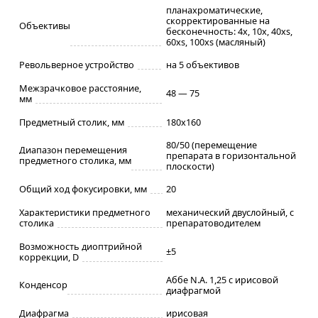
планахроматические,
скорректированные на
Объективы
бесконечность: 4x, 10x, 40xs,
60xs, 100xs (масляный)
Револьверное устройство
на 5 объективов
Межзрачковое расстояние,
48 — 75
мм
Предметный столик, мм
180x160
80/50 (перемещение
Диапазон перемещения
препарата в горизонтальной
предметного столика, мм
плоскости)
Общий ход фокусировки, мм
20
Характеристики предметного
механический двуслойный, с
столика
препаратоводителем
Возможность диоптрийной
±5
коррекции, D
Аббе N.A. 1,25 с ирисовой
Конденсор
диафрагмой
Диафрагма
ирисовая