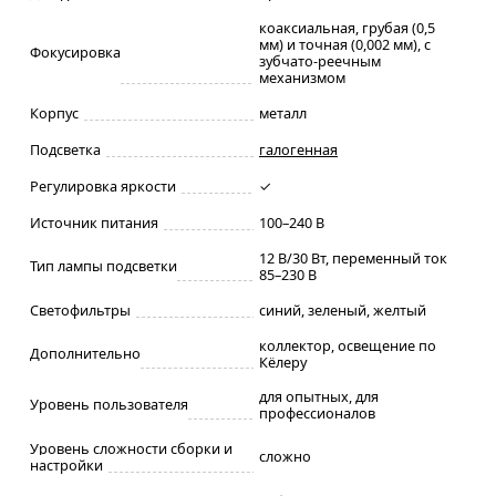
коаксиальная, грубая (0,5
мм) и точная (0,002 мм), с
Фокусировка
зубчато-реечным
механизмом
Корпус
металл
Подсветка
галогенная
Регулировка яркости
✓
Источник питания
100–240 В
12 В/30 Вт, переменный ток
Тип лампы подсветки
85–230 В
Светофильтры
синий, зеленый, желтый
коллектор, освещение по
Дополнительно
Кёлеру
для опытных, для
Уровень пользователя
профессионалов
Уровень сложности сборки и
сложно
настройки