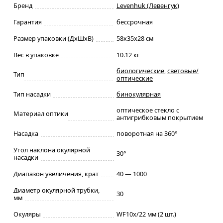
Бренд
Levenhuk (Левенгук)
Гарантия
бессрочная
Размер упаковки (ДxШxВ)
58x35x28 см
Вес в упаковке
10.12 кг
биологические
,
световые/
Тип
оптические
Тип насадки
бинокулярная
оптическое стекло с
Материал оптики
антигрибковым покрытием
Насадка
поворотная на 360°
Угол наклона окулярной
30°
насадки
Диапазон увеличения, крат
40 — 1000
Диаметр окулярной трубки,
30
мм
Окуляры
WF10x/22 мм (2 шт.)