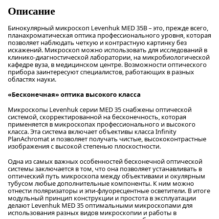
Описание
Бинокулярный микроскоп Levenhuk MED 35B – это, прежде всего,
планахроматическая оптика профессионального уровня, которая
позволяет наблюдать четкую и контрастную картинку без
искажений. Микроскоп можно использовать для исследований в
клинико-диагностической лаборатории, на микробиологической
кафедре вуза, в медицинском центре. Возможности оптического
прибора заинтересуют специалистов, работающих в разных
областях науки.
«Бесконечная» оптика высокого класса
Микроскопы Levenhuk серии MED 35 снабжены оптической
системой, скорректированной на бесконечность, которая
применяется в микроскопах профессионального и высокого
класса. Эта система включает объективы класса Infinity
PlanAchromat и позволяет получать чистые, высококонтрастные
изображения с высокой степенью плоскостности.
Одна из самых важных особенностей бесконечной оптической
системы заключается в том, что она позволяет устанавливать в
оптический путь микроскопа между объективами и окулярным
тубусом любые дополнительные компоненты. К ним можно
отнести поляризаторы и эпи-флуоресцентные осветители. В итоге
модульный принцип конструкции и простота в эксплуатации
делают Levenhuk MED 35 оптимальными микроскопами для
использования разных видов микроскопии и работы в