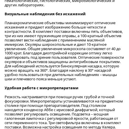
гематологических, гистологических, микробиологических и
других лабораториях.
Визуальные наблюдения без искажений
Планахроматические объективы минимизируют оптические
искажения и придают изображению больше четкости и
контрастности. В комплект поставки включены пять объективов,
три из них имеют пружинящие оправы, а 100-кратный объектив
позволяет вести наблюдения с применением масляной
иммерсии. Окуляры широкопольные и дают 10-кратное
увеличение. Общее увеличение микроскопа составляет от 40 до
1000 крат. Благодаря диоптрийной коррекции оптику легко
адаптировать под зрение пользователя. Оптические поверхности
окуляров и объективов защищены антигрибковым покрытием.
Для наблюдений используется бинокулярная насадка, которую
можно вращать на 360°. Благодаря наклону в 30° насадкой
удобно пользоваться при длительных наблюдениях – мышцы
шеи и плечевого пояса меньше устают.
Удобная работа с микропрепаратами
Резкость настраивается при помощи ручек грубой и точной
фокусировки. Микропрепараты устанавливаются на предметном
столике при помощи препаратоводителя. Под столиком
находится конденсор Аббе с ирисовой диафрагмой, который
позволяет регулировать освещение. Подсветка – мощная
галогенная лампочка с регулировкой яркости, работающая от
сети переменного тока. Три светофильтра включены в комплект
поставки. Возможна настройка освещения по методу Келера.