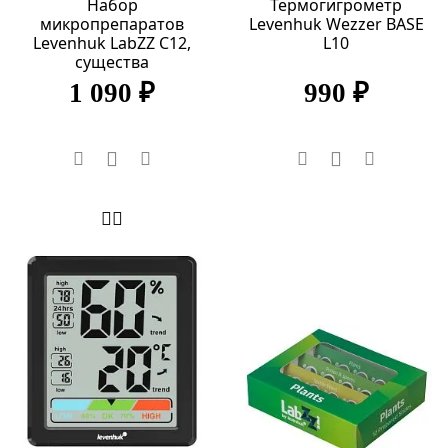
Набор
Термогигрометр
микропрепаратов
Levenhuk Wezzer BASE
Levenhuk LabZZ C12,
L10
существа
1 090 ₽
990 ₽