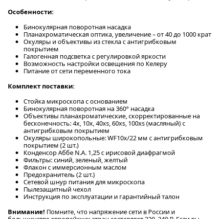
Особенности:
Бинокулярная поворотная насадка
Планахроматическая оптика, увеличение – от 40 до 1000 крат
Окуляры и объективы из стекла с антигрибковым
покрытием
Галогенная подсветка с регулировкой яркости
Возможность настройки освещения по Келеру
Питание от сети переменного тока
Комплект поставки:
Стойка микроскопа с основанием
Бинокулярная поворотная на 360° насадка
Объективы планахроматические, скорректированные на
бесконечность: 4x, 10x, 40xs, 60xs, 100xs (масляный) с
антигрибковым покрытием
Окуляры широкопольные: WF10x/22 мм с антигрибковым
покрытием (2 шт.)
Конденсор Аббе N.A. 1,25 с ирисовой диафрагмой
Фильтры: синий, зеленый, желтый
Флакон с иммерсионным маслом
Предохранитель (2 шт.)
Сетевой шнур питания для микроскопа
Пылезащитный чехол
Инструкция по эксплуатации и гарантийный талон
Внимание!
Помните, что напряжение сети в России и
большинстве европейских стран составляет 220–240 В. Если вы