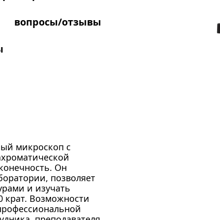
вопросы/отзывы
ы
ный микроскоп с
ахроматической
конечность. Он
боратории, позволяет
урами и изучать
0 крат. Возможности
профессиональной
рудника, преподавателя