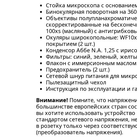
Стойка микроскопа с основание
Бинокулярная поворотная на 360
Объективы полупланахроматиче
скорректированные на бесконечнос
100xs (масляный) с антигрибко
Окуляры широкопольные: WF10x
покрытием (2 шт.)
Конденсор Аббе N.A. 1,25 с ири
Фильтры: синий, зеленый, желт
Флакон с иммерсионным маслом
Предохранитель (2 шт.)
Сетевой шнур питания для микр
Пылезащитный чехол
Инструкция по эксплуатации и 
Внимание!
Помните, что напряжени
большинстве европейских стран сост
вы хотите использовать устройство 
стандартом сетевого напряжения, н
в розетку только через соответств
(преобразователь напряжения).