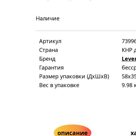
Наличие
Артикул
7399
Страна
КНР д
Бренд
Leve
Гарантия
бесс
Размер упаковки (ДxШxВ)
58x3
Вес в упаковке
9.98 
описание
х