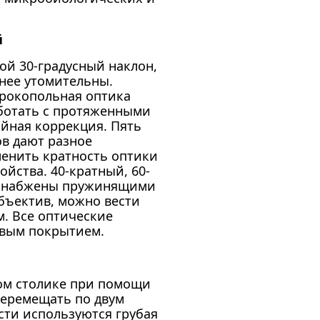
й
й 30-градусный наклон,
нее утомительны.
ирокопольная оптика
аботать с протяженными
ийная коррекция. Пять
в дают разное
менить кратность оптики
йства. 40-кратный, 60-
 снабжены пружинящими
бъектив, можно вести
. Все оптические
вым покрытием.
ом столике при помощи
перемещать по двум
сти используются грубая