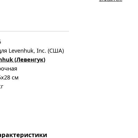
6
ля Levenhuk, Inc. (США)
nhuk (Левенгук)
рочная
5x28 см
кг
арактеристики