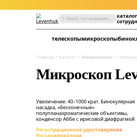
катало
Поиск, по названию, артикулу, категории и др.
сотруд
телескопы
микроскопы
бинок
Главная
Каталог
Микроскопы
Микрос
Микроскоп Le
Увеличение: 40–1000 крат. Бинокулярная
насадка, «бесконечные»
полупланахроматические объективы,
конденсор Аббе с ирисовой диафрагмой
Регистрационное удостоверение
Росздравнадзора