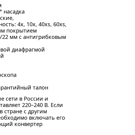
м
° насадка
ские,
ть: 4x, 10x, 40xs, 60xs,
вым покрытием
/22 мм с антигрибковым
совой диафрагмой
ый
оскопа
гарантийный талон
е сети в России и
авляет 220–240 В. Если
в стране с другим
еобходимо включать его
ующий конвертер