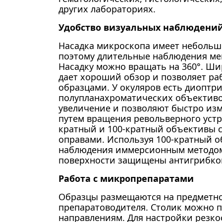
других лабораториях.
Удобство визуальных наблюдени
Насадка микроскопа имеет небольшо
поэтому длительные наблюдения ме
Насадку можно вращать на 360°. Ш
дает хороший обзор и позволяет р
образцами. У окуляров есть диоптр
полупланахроматических объективо
увеличение и позволяют быстро из
путем вращения револьверного устро
кратный и 100-кратный объективы
оправами. Используя 100-кратный о
наблюдения иммерсионным методом
поверхности защищены антигрибко
Работа с микропрепаратами
Образцы размещаются на предметн
препаратоводителя. Столик можно 
направлениям. Для настройки резко