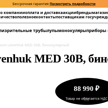
Бессрочная гарантия
Посмотреть подробности
г
о компании
оплата и доставка
акции
бренды
магази
ничество
полезное
контакты
поставщикам госучреж
ли
зрительные трубы
лупы
монокуляры
приборы 
коп Levenhuk MED 30B, бинокулярный
venhuk MED 30B, би
88 990 ₽
Товар не облагается НДС