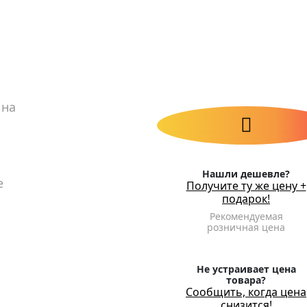
 на
Нашли дешевле?
е
Получите ту же цену +
подарок!
Рекомендуемая
розничная цена
Не устраивает цена
товара?
Сообщить, когда цена
снизится!