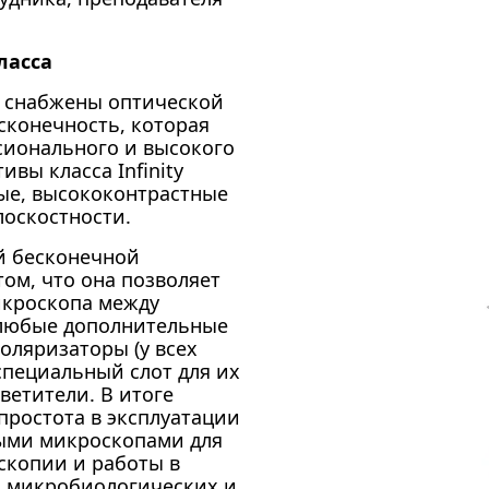
ласса
 снабжены оптической
сконечность, которая
сионального и высокого
ивы класса Infinity
тые, высококонтрастные
оскостности.
й бесконечной
ом, что она позволяет
икроскопа между
 любые дополнительные
оляризаторы (у всех
специальный слот для их
ветители. В итоге
ростота в эксплуатации
ыми микроскопами для
скопии и работы в
, микробиологических и