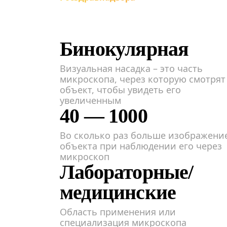
Бинокулярная
Визуальная насадка – это часть
микроскопа, через которую смотрят
объект, чтобы увидеть его
увеличенным
40 — 1000
Во сколько раз больше изображени
объекта при наблюдении его через
микроскоп
Лабораторные/
медицинские
Область применения или
специализация микроскопа