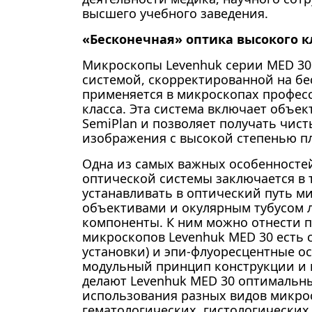
высшего учебного заведения.
«Бесконечная» оптика высокого к
Микроскопы Levenhuk серии MED 30
системой, скорректированной на бе
применяется в микроскопах профес
класса. Эта система включает объект
SemiPlan и позволяет получать чис
изображения с высокой степенью пл
Одна из самых важных особенносте
оптической системы заключается в т
устанавливать в оптический путь м
объективами и окулярным тубусом
компоненты. К ним можно отнести п
микроскопов Levenhuk MED 30 есть 
установки) и эпи-флуоресцентные ос
модульный принцип конструкции и п
делают Levenhuk MED 30 оптимальн
использования разных видов микро
гематологических, гистологических