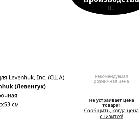
1
Рекомендуемая
ля Levenhuk, Inc. (США)
розничная цена
nhuk (Левенгук)
рочная
Не устраивает цена
2x53 см
товара?
Сообщить, когда цена
снизится!