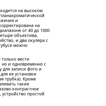
ходится на высоком
 планахроматической
ажения и
корректирована на
диапазоне от 40 до 1000
четыре объектива,
йство, и два окуляра с
тубусе можно
 только вести
, но и одновременно с
 для записи фото и
 для ее установки
я трубка). Кроме
вливать такие
азово-контрастное
, устройство простой