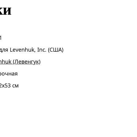
ки
1
для Levenhuk, Inc. (США)
nhuk (Левенгук)
рочная
2x53 см