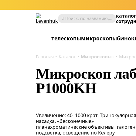
катало
Поиск, по названию, артикулу, категории и др.
сотруд
телескопы
микроскопы
бинок
Главная
Каталог
Микроскопы
Микрос
Микроскоп ла
P1000KH
Увеличение: 40–1000 крат. Тринокулярна
насадка, «бесконечные»
планахроматические объективы, галоген
подсветка, освещение по Келеру