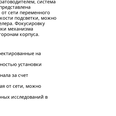
ратоводителем, система
представлена
 от сети переменного
ркости подсветки, можно
елера. Фокусировку
чки механизма
торонам корпуса.
ректированные на
жностью установки
ала за счет
ая от сети, можно
рных исследований в