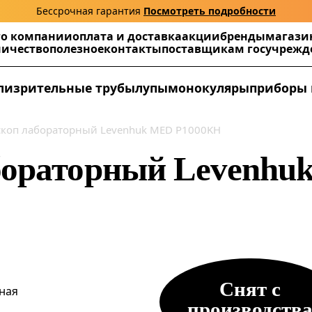
Бессрочная гарантия
Посмотреть подробности
г
о компании
оплата и доставка
акции
бренды
магази
ничество
полезное
контакты
поставщикам госучреж
ли
зрительные трубы
лупы
монокуляры
приборы 
коп лабораторный Levenhuk MED P1000KH
бораторный Levenhu
я
Снят с
ная
производств