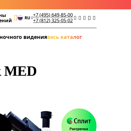
+7 (495) 649-85-00
ны
RU
дений
+7 (812) 325-05-02
ночного видения
весь каталог
k MED
а