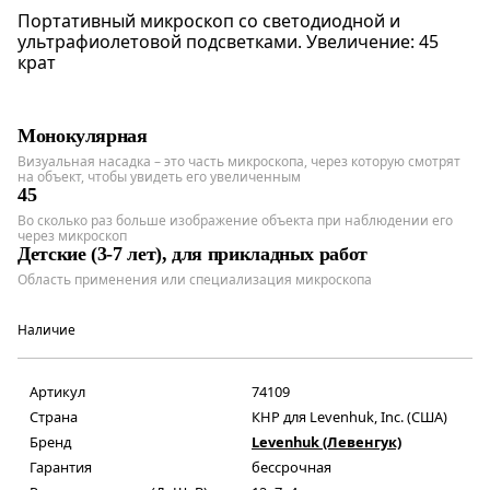
Портативный микроскоп со светодиодной и
ультрафиолетовой подсветками. Увеличение: 45
крат
Монокулярная
Визуальная насадка – это часть микроскопа, через которую смотрят
на объект, чтобы увидеть его увеличенным
45
Во сколько раз больше изображение объекта при наблюдении его
через микроскоп
Детские (3-7 лет), для прикладных работ
Область применения или специализация микроскопа
Наличие
Артикул
74109
Страна
КНР для Levenhuk, Inc. (США)
Бренд
Levenhuk (Левенгук)
Гарантия
бессрочная