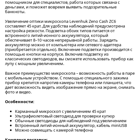
помощником для специалистов, работа которых связана с
деньгами, и поможет вовремя выявить подозрительные
банкноты.
Увеличение оптики микроскопа Levenhuk Zeno Cash ZC6
составляет 45 крат. Для удобства наблюдений предусмотрена
настройка резкости. Подсветка обоих типов питается от
встроенного литий-ионного аккумулятора, который
обеспечивает 8–10 часов непрерывной работы. Зарядить
аккумулятор можно от компьютера или сетевого адаптера
(приобретается отдельно). Включение подсветки производится с
помощью кнопки на корпусе. Включив подсветку из
классических светодиодов, вы сможете использовать прибор как
лупу с мощным увеличением.
Важное преимущество микроскопа – возможность работы в паре
с мобильным устройством. С помощью специального зажима
прибор крепится напротив камеры телефона или планшета, что
дает возможность видеть изображение прямо на экране, снимать
фото и видео.
Особенности:
Карманный микроскоп с увеличением 45 крат
Ультрафиолетовый светодиод для проверки купюр
Обычные светодиоды для наблюдений под увеличением
Встроенный литий-ионный аккумулятор, кабель miniUSB
Можно совмещать с камерой телефона
Комплект поставки: