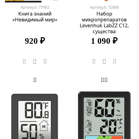
Артикул: 77902
Артикул: 72868
Книга знаний
Набор
«Невидимый мир»
микропрепаратов
Levenhuk LabZZ C12,
существа
920 ₽
1 090 ₽