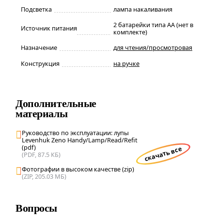
Подсветка
лампа накаливания
2 батарейки типа AА (нет в
Источник питания
комплекте)
Назначение
для чтения/просмотровая
Конструкция
на ручке
Дополнительные
материалы
Руководство по эксплуатации: лупы
Levenhuk Zeno Handy/Lamp/Read/Refit
(pdf)
скачать все
(PDF, 87.5 КБ)
Фотографии в высоком качестве (zip)
(ZIP, 205.03 МБ)
Вопросы