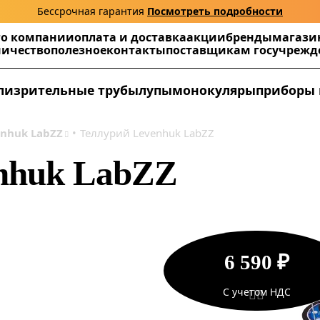
Бессрочная гарантия
Посмотреть подробности
г
о компании
оплата и доставка
акции
бренды
магази
ничество
полезное
контакты
поставщикам госучреж
ли
зрительные трубы
лупы
монокуляры
приборы 
enhuk LabZZ
Теллурий Levenhuk LabZZ
nhuk LabZZ
6 590 ₽
С учетом НДС