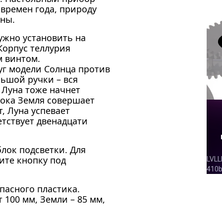
времен года, природу
уны.
ужно установить на
Корпус теллурия
м винтом.
уг модели Солнца против
ьшой ручки – вся
 Луна тоже начнет
Пока Земля совершает
, Луна успевает
етствует двенадцати
лок подсветки. Для
ите кнопку под
пасного пластика.
 100 мм, Земли – 85 мм,