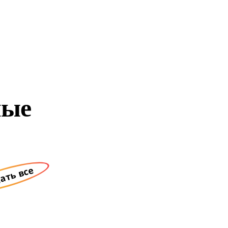
ные
ать все