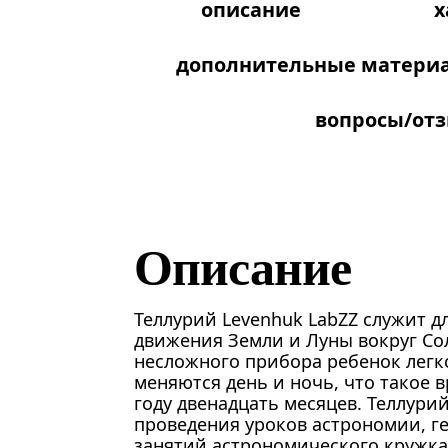
описание
х
дополнительные матери
вопросы/от
Описание
Теллурий Levenhuk LabZZ служит д
движения Земли и Луны вокруг Со
несложного прибора ребенок легк
меняются день и ночь, что такое в
году двенадцать месяцев. Теллури
проведения уроков астрономии, г
занятий астрономического кружка