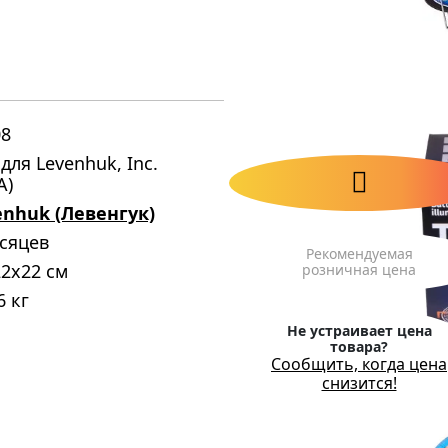
08
для Levenhuk, Inc.
А)
enhuk (Левенгук)
есяцев
Рекомендуемая
2x22 см
розничная цена
6 кг
Не устраивает цена
товара?
Сообщить, когда цена
снизится!