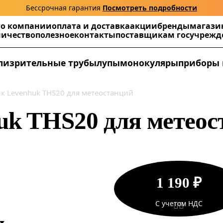
Бессрочная гарантия
Посмотреть подробности
г
о компании
оплата и доставка
акции
бренды
магази
ничество
полезное
контакты
поставщикам госучреж
ли
зрительные трубы
лупы
монокуляры
приборы 
к Levenhuk THS20 для метеостанций
uk THS20 для метеос
1 190 ₽
С учетом НДС