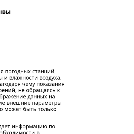
ывы
ля погодных станций,
 и влажности воздуха.
агодаря чему показания
рений, не обращаясь к
ображение данных на
акие внешние параметры
то может быть только
едает информацию по
еобходимости в