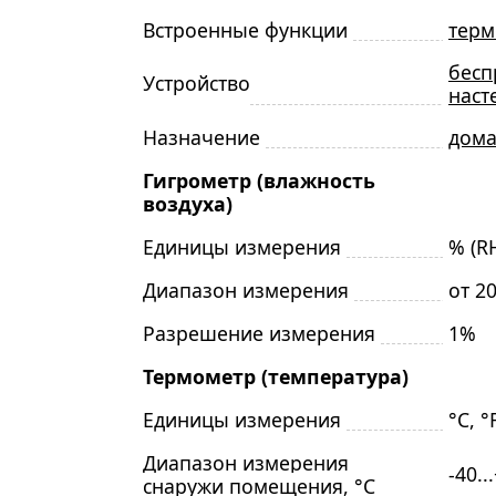
Встроенные функции
терм
бесп
Устройство
наст
Назначение
дом
Гигрометр (влажность
воздуха)
Единицы измерения
% (R
Диапазон измерения
от 2
Разрешение измерения
1%
Термометр (температура)
Единицы измерения
°C, °
Диапазон измерения
-40..
снаружи помещения, °C