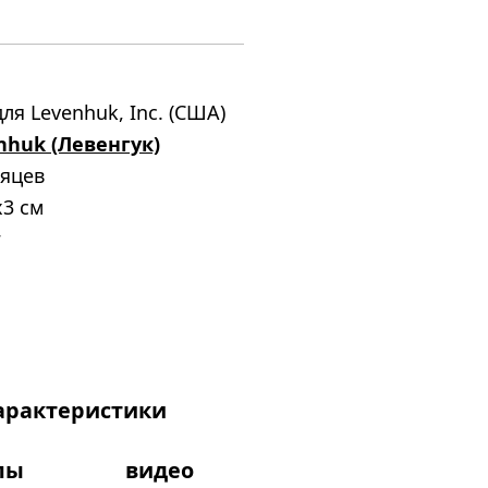
1
ля Levenhuk, Inc. (США)
nhuk (Левенгук)
сяцев
x3 см
г
арактеристики
лы
видео