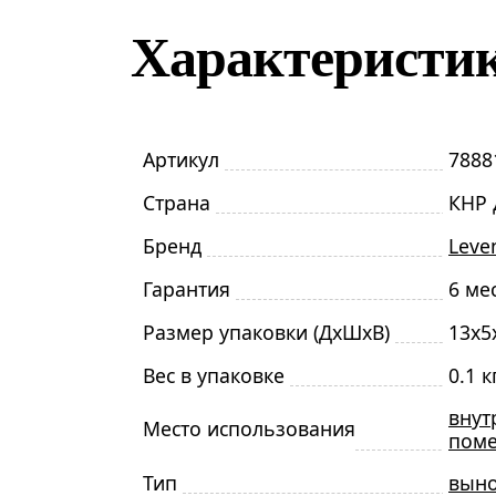
Характеристи
Артикул
7888
Страна
КНР 
Бренд
Leve
Гарантия
6 ме
Размер упаковки (ДxШxВ)
13x5
Вес в упаковке
0.1 к
внут
Место использования
пом
Тип
выно