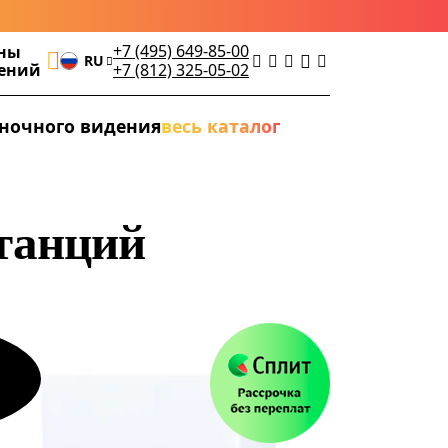
+7 (495) 649-85-00
ны
RU
дений
+7 (812) 325-05-02
ночного видения
весь каталог
танций