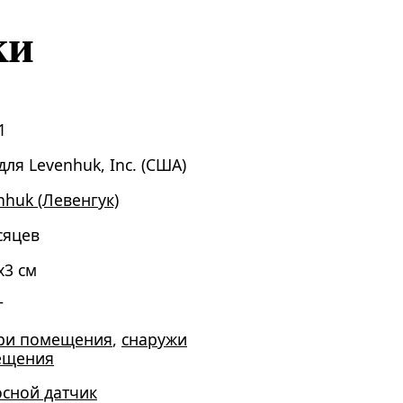
ки
1
для Levenhuk, Inc. (США)
nhuk (Левенгук)
сяцев
x3 см
г
ри помещения
,
снаружи
ещения
сной датчик