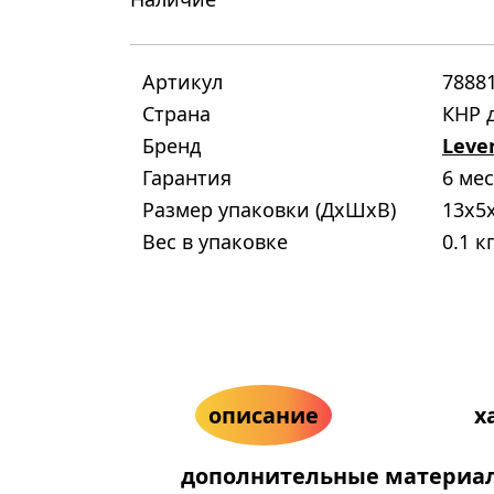
Артикул
7888
Страна
КНР д
Бренд
Leve
Гарантия
6 ме
Размер упаковки (ДxШxВ)
13x5
Вес в упаковке
0.1 к
описание
х
дополнительные материа