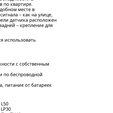
 по квартире.
добном месте в
игнала – как на улице,
нели датчика расположен
задней – крепление для
ся использовать
жности с собственным
и по беспроводной
, питание от батареек
 L50
 LP30