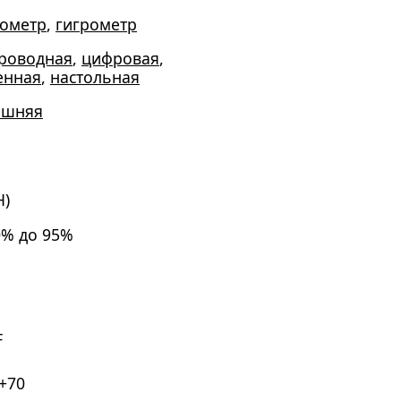
ометр
,
гигрометр
роводная
,
цифровая
,
енная
,
настольная
ашняя
H)
0% до 95%
F
.+70