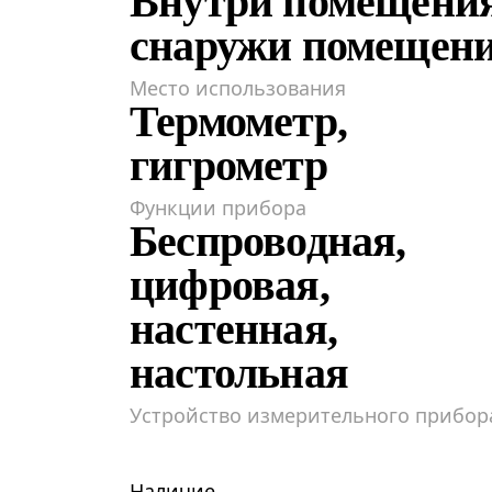
Внутри помещения
снаружи помещен
Место использования
Термометр,
гигрометр
Функции прибора
Беспроводная,
цифровая,
настенная,
настольная
Устройство измерительного прибор
Наличие