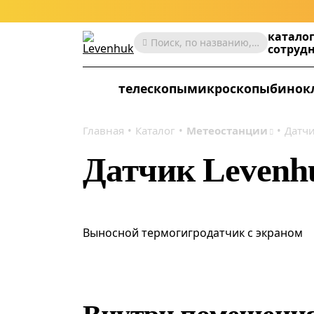
катало
Поиск, по названию, артикулу, категории и др.
сотруд
телескопы
микроскопы
бинок
Главная
Каталог
Метеостанции
Датчи
Датчик Levenh
Выносной термогигродатчик с экраном