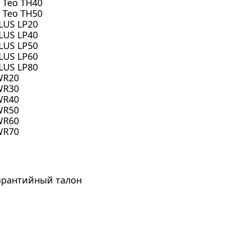
 Teo TH40
 Teo TH50
LUS LP20
LUS LP40
LUS LP50
LUS LP60
LUS LP80
WR20
WR30
WR40
WR50
WR60
WR70
гарантийный талон