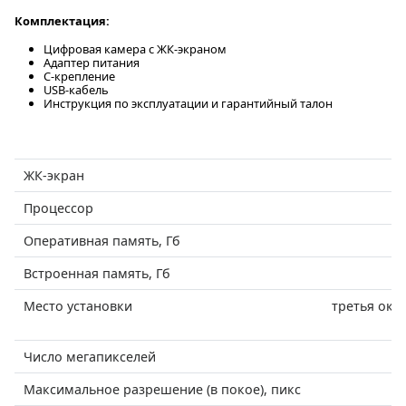
Комплектация:
Цифровая камера с ЖК-экраном
Адаптер питания
C-крепление
USB-кабель
Инструкция по эксплуатации и гарантийный талон
ЖК-экран
9,
Процессор
че
Оперативная память, Гб
Встроенная память, Гб
Место установки
третья оку
Число мегапикселей
Максимальное разрешение (в покое), пикс