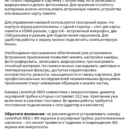
не только передавать картинку с объектива, но и записывать
видеоролики и делать фотоснимки. Для хранения отснятого
материала можно использовать встроенную память устройства
или внешнюю карту памяти.
Для управления камерой используется сенсорный экран. На
корпусе экрана расположены: с одной стороны – слот для карты
памяти и HDMI-разъем, с другой – встроенный микрофон, два
USB-разъема и разъем для подключения наушников. Для
удобства работы к экрану можно подключить компьютерную
мышь.
Необходимое программное обеспечение уже установлено.
Встроенное приложение позволяет менять настройки камеры,
фотографировать, записывать видеоролики, просматривать
отснятый материал. На снимки можно накладывать цветовые и
температурные фильтры, доступна корректировка
контрастности, резкости, насыщенности и гаммы картинки. Для
профессиональных исследователей незаменимыми функциями
приложения станут измерение образцов и анализ частиц.
Камера Levenhuk MED совместима с микроскопами, диаметр
окулярной трубки которых составляет 23,2 мм. Крепление уже
включено в комплект поставки. Во время работы требуется
постоянное подключение к сети (адаптер в комплекте).
Обратите внимание:
не рекомендуется устанавливать камеру
Levenhuk MED с ЖК-экраном в окулярные трубки, расположенные
наклонно – это может привести к падению и повреждению ЖК-
экрана или микроскопа.