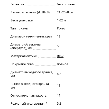
Гарантия
бессрочная
Размер упаковки (ДxШxВ)
21x20x8 см
Вес в упаковке
1.02 кг
Тип призмы
Porro
Диапазон увеличения, крат
12
Диаметр объектива
50
(апертура), мм
Материал оптики
BK-7
Покрытие линз
полное
Диаметр выходного зрачка,
4.2
мм
Вынос выходного зрачка,
11
мм
Относительная яркость
17
Реальный угол зрения, °
5.2