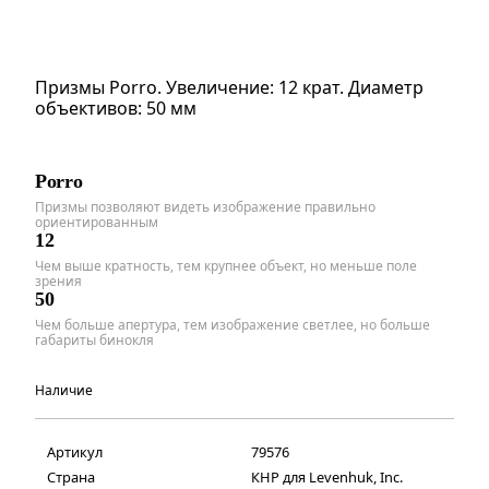
Призмы Porro. Увеличение: 12 крат. Диаметр
объективов: 50 мм
Porro
Призмы позволяют видеть изображение правильно
ориентированным
12
Чем выше кратность, тем крупнее объект, но меньше поле
зрения
50
Чем больше апертура, тем изображение светлее, но больше
габариты бинокля
Наличие
Артикул
79576
Страна
КНР для Levenhuk, Inc.