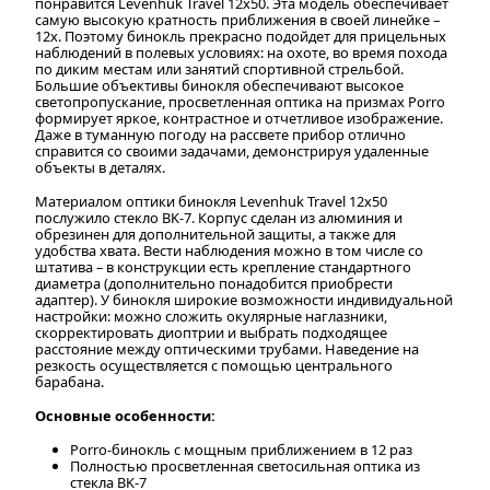
понравится Levenhuk Travel 12x50. Эта модель обеспечивает
самую высокую кратность приближения в своей линейке –
12х. Поэтому бинокль прекрасно подойдет для прицельных
наблюдений в полевых условиях: на охоте, во время похода
по диким местам или занятий спортивной стрельбой.
Большие объективы бинокля обеспечивают высокое
светопропускание, просветленная оптика на призмах Porro
формирует яркое, контрастное и отчетливое изображение.
Даже в туманную погоду на рассвете прибор отлично
справится со своими задачами, демонстрируя удаленные
объекты в деталях.
Материалом оптики бинокля Levenhuk Travel 12x50
послужило стекло BK-7. Корпус сделан из алюминия и
обрезинен для дополнительной защиты, а также для
удобства хвата. Вести наблюдения можно в том числе со
штатива – в конструкции есть крепление стандартного
диаметра (дополнительно понадобится приобрести
адаптер). У бинокля широкие возможности индивидуальной
настройки: можно сложить окулярные наглазники,
скорректировать диоптрии и выбрать подходящее
расстояние между оптическими трубами. Наведение на
резкость осуществляется с помощью центрального
барабана.
Основные особенности:
Porro-бинокль с мощным приближением в 12 раз
Полностью просветленная светосильная оптика из
стекла BK-7