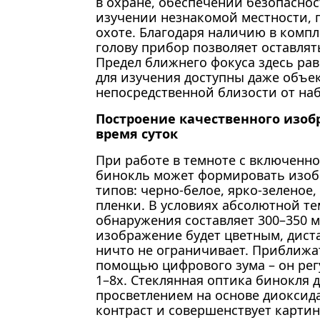
в охране, обеспечении безопаснос
изучении незнакомой местности, 
охоте. Благодаря наличию в компл
голову прибор позволяет оставлят
Предел ближнего фокуса здесь раве
для изучения доступны даже объе
непосредственной близости от на
Построение качественного изоб
время суток
При работе в темноте с включенн
бинокль может формировать изоб
типов: черно-белое, ярко-зеленое
пленки. В условиях абсолютной т
обнаружения составляет 300–350 м
изображение будет цветным, дис
ничто не ограничивает. Приближ
помощью цифрового зума – он рег
1–8х. Стеклянная оптика бинокля 
просветлением на основе диоксид
контраст и совершенствует картин