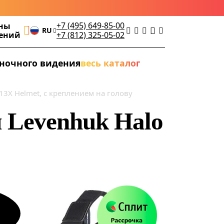
+7 (495) 649-85-00
ны
RU
дений
+7 (812) 325-05-02
ночного видения
весь каталог
3X Helmet, с креплением на голову
 Levenhuk Halo