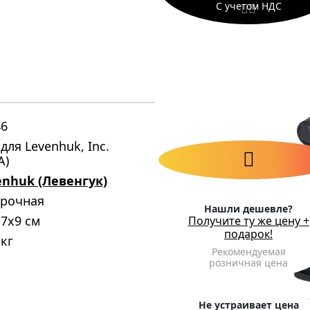
С учетом НДС
46
для Levenhuk, Inc.
А)
enhuk (Левенгук)
срочная
Нашли дешевле?
7x9 см
Получите ту же цену +
подарок!
 кг
Рекомендуемая
розничная цена
Не устраивает цена