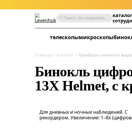
катало
Поиск, по названию, артикулу, категории и др.
сотруд
телескопы
микроскопы
бинок
Главная
Каталог
Приборы ночного вид
Бинокль цифро
13X Helmet, с 
Для дневных и ночных наблюдений. С
рекордером. Увеличение: 1–8х (цифров