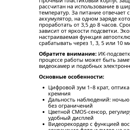
Прочный пластиковый корпус защ
рассчитан на использование в ши
температур. За питание отвечает
аккумулятор, на одном заряде кот
проработать от 3,5 до 8 часов. С
зависит от яркости подсветки. Эк
настраиваемая функция автоотклю
срабатывать через 1, 3, 5 или 10 м
Обратите внимание:
ИК-подсветк
процессе работы может быть замет
видеокамер и подобных электронн
Основные особенности:
Цифровой зум 1–8 крат, оптик
кремния
Дальность наблюдений: ночью –
без ограничений
Цветной CMOS-сенсор, регулир
удобный дисплей
Видеорекордер с функцией во