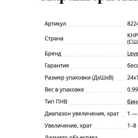
Артикул
822
КНР
Страна
(СШ
Бренд
Lev
Гарантия
бес
Размер упаковки (ДxШxВ)
24x
Вес в упаковке
0.99
Тип ПНВ
бин
Диапазон увеличения, крат
1 —
Увеличение, крат
1–8
Диаметр объектива