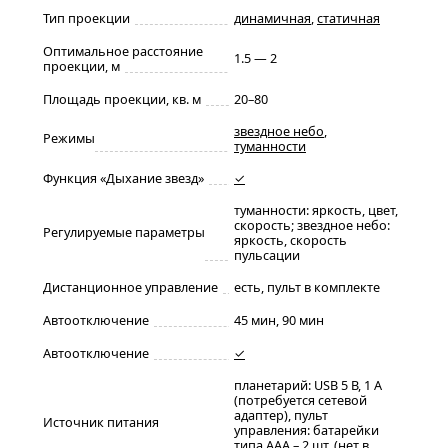
Тип проекции
динамичная
,
статичная
Оптимальное расстояние
1.5 — 2
проекции, м
Площадь проекции, кв. м
20–80
звездное небо
,
Режимы
туманности
Функция «Дыхание звезд»
✓
туманности: яркость, цвет,
скорость; звездное небо:
Регулируемые параметры
яркость, скорость
пульсации
Дистанционное управление
есть, пульт в комплекте
Автоотключение
45 мин, 90 мин
Автоотключение
✓
планетарий: USB 5 В, 1 А
(потребуется сетевой
адаптер), пульт
Источник питания
управления: батарейки
типа AAA – 2 шт. (нет в