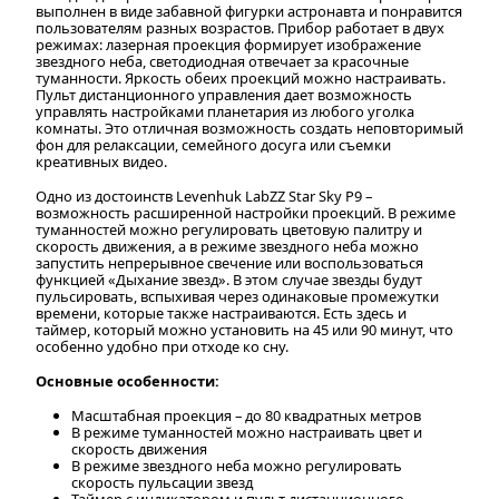
выполнен в виде забавной фигурки астронавта и понравится
пользователям разных возрастов. Прибор работает в двух
режимах: лазерная проекция формирует изображение
звездного неба, светодиодная отвечает за красочные
туманности. Яркость обеих проекций можно настраивать.
Пульт дистанционного управления дает возможность
управлять настройками планетария из любого уголка
комнаты. Это отличная возможность создать неповторимый
фон для релаксации, семейного досуга или съемки
креативных видео.
Одно из достоинств Levenhuk LabZZ Star Sky P9 –
возможность расширенной настройки проекций. В режиме
туманностей можно регулировать цветовую палитру и
скорость движения, а в режиме звездного неба можно
запустить непрерывное свечение или воспользоваться
функцией «Дыхание звезд». В этом случае звезды будут
пульсировать, вспыхивая через одинаковые промежутки
времени, которые также настраиваются. Есть здесь и
таймер, который можно установить на 45 или 90 минут, что
особенно удобно при отходе ко сну.
Основные особенности:
Масштабная проекция – до 80 квадратных метров
В режиме туманностей можно настраивать цвет и
скорость движения
В режиме звездного неба можно регулировать
скорость пульсации звезд
Таймер с индикатором и пульт дистанционного