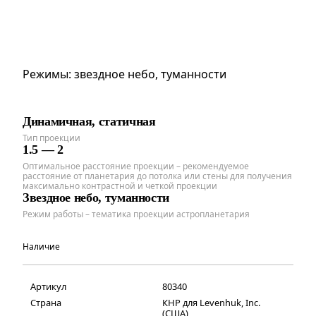
Режимы: звездное небо, туманности
Динамичная, статичная
Тип проекции
1.5 — 2
Оптимальное расстояние проекции – рекомендуемое
расстояние от планетария до потолка или стены для получения
максимально контрастной и четкой проекции
Звездное небо, туманности
Режим работы – тематика проекции астропланетария
Наличие
Артикул
80340
Страна
КНР для Levenhuk, Inc.
(США)