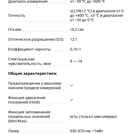
Диапазон измерения
от –50 °C до +600 °C
±(2,0%+2 °C) в диапазоне от 0
Точность
до +600 °C, ±3 °C в диапазоне
от –50 до 0 °C
Отклик
<0,5 сек
Оптическое разрешение (D:S)
12:1
Коэффициент черноты
0,10–1
Спектральная
8 — 14
чувствительность, мкм
Общие характеристики
Предупреждение о верхнем/
✓
нижнем пределе измерений
Функция удержания
✓
показаний (Hold)
Функция запоминания
предельных значений
есть (только максимумы)
(Min/Max)
Лазер
630–670 нм, <1мВт