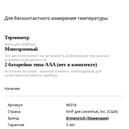
Для бесконтактного измерения температуры
Термометр
Функции прибора
Монохромный
Тип дисплея влияет на читаемость информации при разных
условиях освещенности
2 батарейки типа AAA (нет в комплекте)
Источник питания – важный элемент, необходимый для
качественной работы прибора
Наличие
Артикул
86318
Страна
КНР для Levenhuk, Inc. (США)
Бренд
Ermenrich (Эрменрих)
Гарантия
5 лет