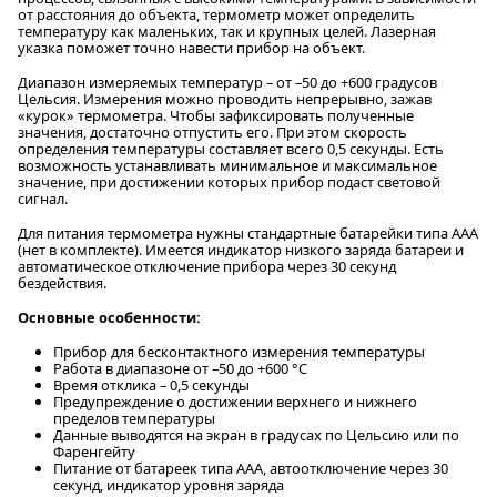
от расстояния до объекта, термометр может определить
температуру как маленьких, так и крупных целей. Лазерная
указка поможет точно навести прибор на объект.
Диапазон измеряемых температур – от –50 до +600 градусов
Цельсия. Измерения можно проводить непрерывно, зажав
«курок» термометра. Чтобы зафиксировать полученные
значения, достаточно отпустить его. При этом скорость
определения температуры составляет всего 0,5 секунды. Есть
возможность устанавливать минимальное и максимальное
значение, при достижении которых прибор подаст световой
сигнал.
Для питания термометра нужны стандартные батарейки типа ААА
(нет в комплекте). Имеется индикатор низкого заряда батареи и
автоматическое отключение прибора через 30 секунд
бездействия.
Основные особенности:
Прибор для бесконтактного измерения температуры
Работа в диапазоне от –50 до +600 °C
Время отклика – 0,5 секунды
Предупреждение о достижении верхнего и нижнего
пределов температуры
Данные выводятся на экран в градусах по Цельсию или по
Фаренгейту
Питание от батареек типа ААА, автоотключение через 30
секунд, индикатор уровня заряда