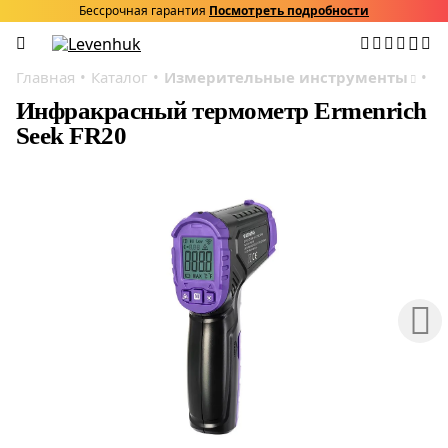
Бессрочная гарантия
Посмотреть подробности
Главная
Каталог
Измерительные инструменты
И
Инфракрасный термометр Ermenrich
Seek FR20