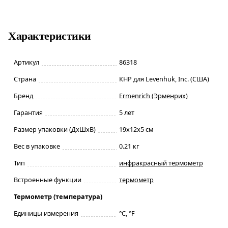
Характеристики
Артикул
86318
Страна
КНР для Levenhuk, Inc. (США)
Бренд
Ermenrich (Эрменрих)
Гарантия
5 лет
Размер упаковки (ДxШxВ)
19x12x5 см
Вес в упаковке
0.21 кг
Тип
инфракрасный термометр
Встроенные функции
термометр
Термометр (температура)
Единицы измерения
°C, °F