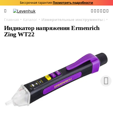
Бессрочная гарантия
Посмотреть подробности
Главная
Каталог
Измерительные инструменты
Э
Индикатор напряжения Ermenrich
Zing WT22