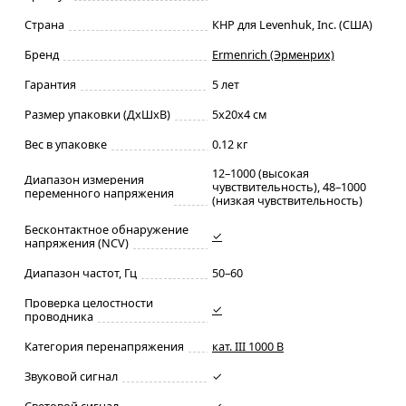
Страна
КНР для Levenhuk, Inc. (США)
Бренд
Ermenrich (Эрменрих)
Гарантия
5 лет
Размер упаковки (ДxШxВ)
5x20x4 см
Вес в упаковке
0.12 кг
12–1000 (высокая
Диапазон измерения
чувствительность), 48–1000
переменного напряжения
(низкая чувствительность)
Бесконтактное обнаружение
✓
напряжения (NCV)
Диапазон частот, Гц
50–60
Проверка целостности
✓
проводника
Категория перенапряжения
кат. III 1000 В
Звуковой сигнал
✓
Световой сигнал
✓