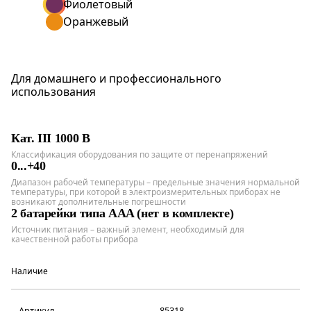
Фиолетовый
Оранжевый
Для домашнего и профессионального
использования
Кат. III 1000 В
Классификация оборудования по защите от перенапряжений
0...+40
Диапазон рабочей температуры – предельные значения нормальной
температуры, при которой в электроизмерительных приборах не
возникают дополнительные погрешности
2 батарейки типа AAA (нет в комплекте)
Источник питания – важный элемент, необходимый для
качественной работы прибора
Наличие
Артикул
85318