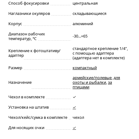
Способ фокусировки
центральная
Наглазники окуляров
складывающиеся
Корпус
алюминий
Диапазон рабочих
-30...+65
температур, °С
стандартное крепление 1/4",
Крепление к фотоштативу/
с помощью адаптера
адаптер
(адаптера нет в комплекте)
Размер
компактный
армейские/полевые
,
для
Назначение
охоты и рыбалки
,
за
птицами
Чехол в комплекте
✓
Установка на штатив
✓
Чехол/кейс/сумка в комплекте
чехол
Для носящих очки
✓