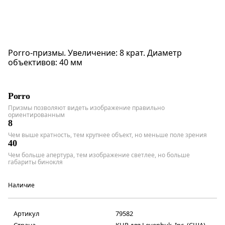
Porro-призмы. Увеличение: 8 крат. Диаметр
объективов: 40 мм
Porro
Призмы позволяют видеть изображение правильно
ориентированным
8
Чем выше кратность, тем крупнее объект, но меньше поле зрения
40
Чем больше апертура, тем изображение светлее, но больше
габариты бинокля
Наличие
Артикул
79582
Страна
КНР для Levenhuk, Inc. (США)