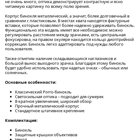
не очень много, оптика демонстрирует контрастную и ясно
читаемую картинку по всему полю зрения.
Корпус бинокля металлический, а значит, более долговечный в
сравнении с пластиковым. В местах хвата находятся фактурные
вставки, которые позволяют более надежно удерживать бинокль.
Функционально эта модель имеет все необходимое: можно
регулировать расстояние между зрачками, есть центральная
фокусировка, на правом окуляре находится кольцо диоптрийной
коррекции. Бинокль легко адаптировать под нужды любого
пользователя.
Также отметим наличие складывающихся наглазников и
большой вынос выходного зрачка. Благодаря этому бинокль
будет удобно использовать при надетых очках – обычных или
солнечных.
Основные особенности:
Классический Porro-бинокль
Светосильная оптика – подходит для сумерек
8-кратное увеличение, широкий обзор
Прочный металлический корпус
Стандартное штативное крепление
Комплектация:
Бинокль
Защитные крышки объективов
Чехол