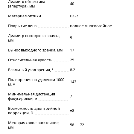
Диаметр объектива
40
(апертура), мм
Материал оптики
BK-7
Покрытие линз
полное многослойное
Диаметр выходного зрачка,
5
мм
Вынос выходного зрачка, мм
17
Относительная яркость
25
Реальный угол зрения, °
8.2
Поле зрения на удалении 1000
143
м, м
Минимальная дистанция
7
фокусировки, м
Возможность диоптрийной
±8
коррекции, D
Межзрачковое расстояние,
58 — 72
мм