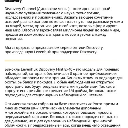
Discovery Channel (Дискавери ченэл) – всемирно известный
научно-популярный телеканал о науке, технологиях,
исследованиях и приключениях. Захватывающее сочетание
историй разных жанров помогает взглянуть под разными углами
на людей, места, организации и события, которые формируют
наш мир. Discovery вдохновляет миллионы людей во всем мире,
предлагая возможность открыть новое и утолить жажду
познания.
Мы с гордостью представляем серию оптики Discovery,
произведенную Levenhuk при поддержке Discovery.
Бинокль Levenhuk Discovery Flint 8x40 – это модель для полевых
наблюдений, которая обеспечивает 8-кратное приближение и
обладает широким полем зрения. Бинокль отлично подходит для
охоты, рыбалки и походов. Любые наблюдения на открытых
пространствах будут результативными и удобными. Так как в
корпусе есть резьбовое крепление 1/4 дюйма, бинокль также
подходит и для стационарных наблюдений со штатива.
Оптическая схема собрана на базе классических Porro-призм и
линз из стекла BK-7. Оптические элементы дополнены
многослойным просветлением, которое повышает яркость
передаваемой картинки. Бинокль отлично подходит не только
для дневных, но и для сумеречных наблюдений. При низкой
облачности, в предрассветные часы, когда внешнего освещения