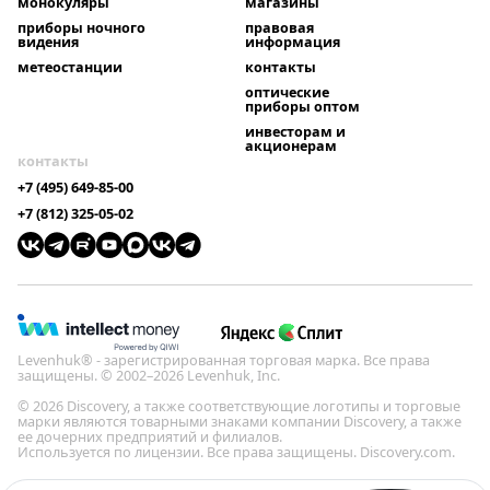
монокуляры
магазины
приборы ночного
правовая
видения
информация
метеостанции
контакты
оптические
приборы оптом
инвесторам и
акционерам
контакты
+7 (495) 649-85-00
+7 (812) 325-05-02
Levenhuk® - зарегистрированная торговая марка. Все права
защищены. © 2002–2026 Levenhuk, Inc.
© 2026 Discovery, а также соответствующие логотипы и торговые
марки являются товарными знаками компании Discovery, а также
ее дочерних предприятий и филиалов.
Используется по лицензии. Все права защищены. Discovery.com.