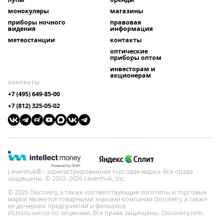
монокуляры
магазины
приборы ночного
правовая
видения
информация
метеостанции
контакты
оптические
приборы оптом
инвесторам и
акционерам
контакты
+7 (495) 649-85-00
+7 (812) 325-05-02
Levenhuk® - зарегистрированная торговая марка. Все права
защищены. © 2002–2026 Levenhuk, Inc.
© 2026 Discovery, а также соответствующие логотипы и торговые
марки являются товарными знаками компании Discovery, а также
ее дочерних предприятий и филиалов.
Используется по лицензии. Все права защищены. Discovery.com.