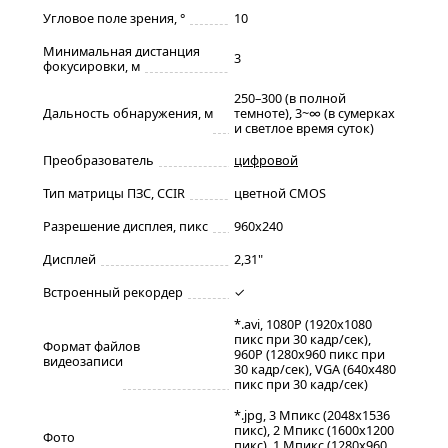
Угловое поле зрения, °
10
Минимальная дистанция
3
фокусировки, м
250–300 (в полной
Дальность обнаружения, м
темноте), 3~∞ (в сумерках
и светлое время суток)
Преобразователь
цифровой
Тип матрицы ПЗС, CCIR
цветной CMOS
Разрешение дисплея, пикс
960х240
Дисплей
2,31"
Встроенный рекордер
✓
*.avi, 1080P (1920x1080
пикс при 30 кадр/сек),
Формат файлов
960P (1280x960 пикс при
видеозаписи
30 кадр/сек), VGA (640x480
пикс при 30 кадр/сек)
*.jpg, 3 Mпикс (2048x1536
пикс), 2 Mпикс (1600x1200
Фото
пикс), 1 Mпикс (1280x960