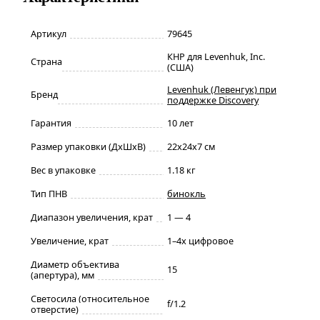
Артикул
79645
КНР для Levenhuk, Inc.
Страна
(США)
Levenhuk (Левенгук) при
Бренд
поддержке Discovery
Гарантия
10 лет
Размер упаковки (ДxШxВ)
22x24x7 см
Вес в упаковке
1.18 кг
Тип ПНВ
бинокль
Диапазон увеличения, крат
1 — 4
Увеличение, крат
1–4x цифровое
Диаметр объектива
15
(апертура), мм
Светосила (относительное
f/1.2
отверстие)