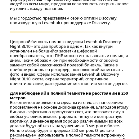
людей во всем мире, предлагая возможность открыть новое
и утолить жажду познания.
Мы с гордостью представляем серию оптики Discovery,
произведенную Levenhuk при поддержке Discovery.
Цифровой бинокль ночного видения Levenhuk Discovery
Night BL10 – это два прибора в одном. Так как внутри
установлен не боящийся засветки цифровой
преобразователь, этот ПНВ можно использовать и ночью, и
днем. Таким образом, он при необходимости спокойно
заменит собой классический полевой бинокль. Также в
приборе установлен рекордер, позволяющий записывать
фото и видео. Сферы использования Levenhuk Discovery
Night BL10: охота, охрана территорий, спортивное
ориентирование, разведывание местности и многое другое.
Для наблюдений в полной темноте на расстоянии в 250
метров
Все оптические элементы сделаны из стекла с нанесением
просветления на основе диоксида кремния. Благодаря этому
бинокль эффективно пропускает свет, что позволяет ему в
любых условиях демонстрировать четкую и контрастную
картинку. В дневное время хорошо различимыми во всех
деталях будут объекты на удалении от 3 метров и более.
Ночью обзор будет в пределах 250 метров. Отдельно
рекомендуем использовать в полной темноте встроенную