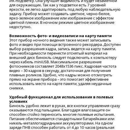
ИК-подсветку. Она улучшит видимость и будет незаметной
для окружающих. Так как у подсветки есть 7 уровней
яркости, ее легко адаптировать под любую наблюдательную
задачу. Прибор может создавать цветное, черно-белое,
ярко-зеленое изображение или изображение с эффектом
цветной пленки. В ночном режиме цветное изображение
недоступно.
Возможность фото- и видеозаписи на карту памяти
Этот прибор ночного видения также может записывать
фото и видео при помощи встроенного рекордера. Доступен
выбор разрешения кадра, запись ведется на карту памяти.
При необходимости перенести отснятый материал на
внешний диск бинокль следует подключить к компьютеру
через кабель miniUSB. Максимальное разрешение
фотоснимков составляет 2048x1536 пикс. Кадровая частота
видео – 30 кадров в секунду, достаточная для получения
плавных роликов. Удобно, что кадры можно отсмотреть
прямо на экране прибора – это помогает эффективнее
использовать место на карте памяти, удаляя неудачные
снимки.
Удобный функционал для использования в полевых
условиях
Бинокль удобно лежит в руках, все кнопки управления сразу
оказываются под пальцами. Благодаря влагозащите он
способен стойко переносить многие полевые испытания.
Питание обеспечивается стандартными батарейками или
никель-металлогидридными аккумуляторами. На одном
заряде ПНВ способен работать от 4 до 10 часов (реальная