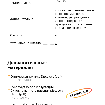
-20...+60
температур, °С
просветляющее покрытие
на основе диоксида
кремния, регулируемая
Дополнительно
яркость подсветки,
функция автоотключения,
штативное гнездо 1/4"
С зумом
✓
Установка на штатив
✓
Дополнительные
материалы
Оптическая техника Discovery (pdf)
(PDF, 915.6 КБ)
Руководство по эксплуатации:
бинокль ночного видения Discovery
скачать все
Night (pdf)
(PDF, 1.06 МБ)
Скачать фотографии товара в