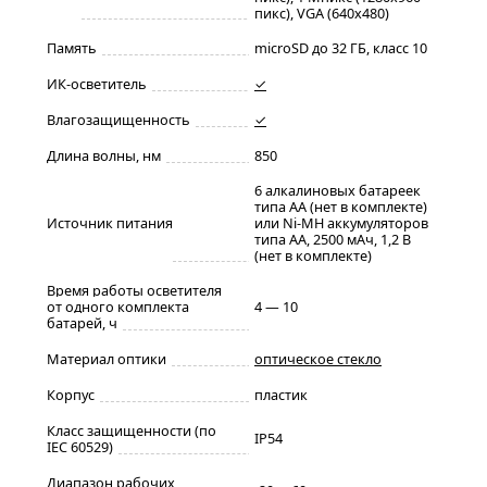
пикс), VGA (640x480)
Память
microSD до 32 ГБ, класс 10
ИК-осветитель
✓
Влагозащищенность
✓
Длина волны, нм
850
6 алкалиновых батареек
типа AA (нет в комплекте)
Источник питания
или Ni-MH аккумуляторов
типа АА, 2500 мАч, 1,2 В
(нет в комплекте)
Время работы осветителя
от одного комплекта
4 — 10
батарей, ч
Материал оптики
оптическое стекло
Корпус
пластик
Класс защищенности (по
IP54
IEC 60529)
Диапазон рабочих