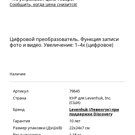
Сообщить, когда цена снизится!
Цифровой преобразователь. Функция записи
фото и видео. Увеличение: 1–4х (цифровое)
Наличие
Артикул
79645
Страна
КНР для Levenhuk, Inc.
(США)
Бренд
Levenhuk (Левенгук) при
поддержке Discovery
Гарантия
10 лет
Размер упаковки (ДxШxВ)
22x24x7 см
Вес в упаковке
1.18 кг