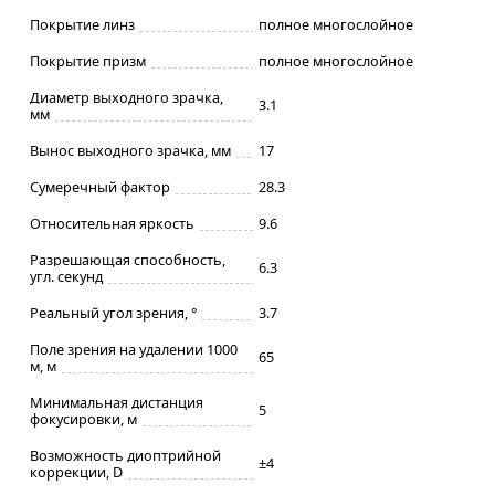
Покрытие линз
полное многослойное
Покрытие призм
полное многослойное
Диаметр выходного зрачка,
3.1
мм
Вынос выходного зрачка, мм
17
Сумеречный фактор
28.3
Относительная яркость
9.6
Разрешающая способность,
6.3
угл. секунд
Реальный угол зрения, °
3.7
Поле зрения на удалении 1000
65
м, м
Минимальная дистанция
5
фокусировки, м
Возможность диоптрийной
±4
коррекции, D