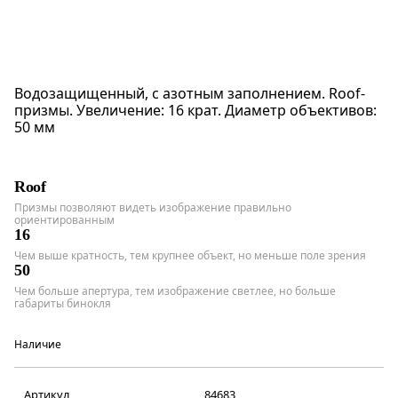
Водозащищенный, с азотным заполнением. Roof-
призмы. Увеличение: 16 крат. Диаметр объективов:
50 мм
Roof
Призмы позволяют видеть изображение правильно
ориентированным
16
Чем выше кратность, тем крупнее объект, но меньше поле зрения
50
Чем больше апертура, тем изображение светлее, но больше
габариты бинокля
Наличие
Артикул
84683