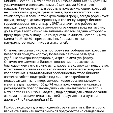
Бинокль Levenhuk New Karma PLUS 16x50 c мощным 16-кратным
увеличением и светосильными объективами 50 мм – это
надежный инструмент для работы в полевых условиях, который
не боится пыли, дождя, грязи и снега, противостоит скачкам
температуры и влажности окружающей среды, всегда формирует
яркую, светлую, детализированную картинку. Корпус бинокля
герметизирован по стандарту IP67, а значит, его работе не
навредит даже кратковременное погружение в воду на глубину
до 1 метра. Внутри бинокль заполнен азотом, задача которого –
предотвращать выпадение конденсата на линзах. Levenhuk New
Karma PLUS 16x50 – прекрасный выбор для охотников,
натуралистов, охранников и спасателей.
Оптическая схема бинокля построена на roof-призмах, которые
позволили придать корпусу более компактные размеры,
удобные при транспортировке, и эргономичную форму.
Оптические элементы бинокля полностью просветлены,
благодаря чему его можно использовать в сумерках – недостаток
естественного света не сильно повлияет на качество видимого
изображения. Отличительной особенностью этого бинокля
является гибкая подстройка под личные потребности
пользователя – например, межзрачковое расстояние можно
менять в диапазоне от 56 до 74 мм, а положение наглазников
регулировать поворотно-выдвижным механизмом. Levenhuk
New Karma PLUS 16x50 – модель, подходящая для использования
людьми, носящими очки, т. к. в ней предусмотрена функция
диоптрийной подстройки ±4 D.
Прибор подходит для наблюдений с рук и штатива. Для второго
варианта в нижней части бинокля предусмотрено стандартное