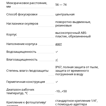
Межзрачковое расстояние,
56 — 74
мм
Способ фокусировки
центральная
поворотно-выдвижные,
Наглазники окуляров
резиновые
высокопрочный ABS-
Корпус
пластик, обрезиненный
Наполнение корпуса
азот
Водозащищенность
✓
Влагозащищенность
✓
IP67, полная защита от пыли,
Степень влаго-/водозащиты
защита от временного
погружения в воду
Герметичная конструкция
✓
Диапазон рабочих
-10...+50
температур, °С
стандартное крепление 1/4",
Крепление к фотоштативу/
с помощью адаптера
адаптер