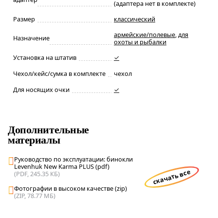
(адаптера нет в комплекте)
Размер
классический
армейские/полевые
,
для
Назначение
охоты и рыбалки
Установка на штатив
✓
Чехол/кейс/сумка в комплекте
чехол
Для носящих очки
✓
Дополнительные
материалы
Руководство по эксплуатации: бинокли
Levenhuk New Karma PLUS (pdf)
скачать все
(PDF, 245.35 КБ)
Фотографии в высоком качестве (zip)
(ZIP, 78.77 МБ)