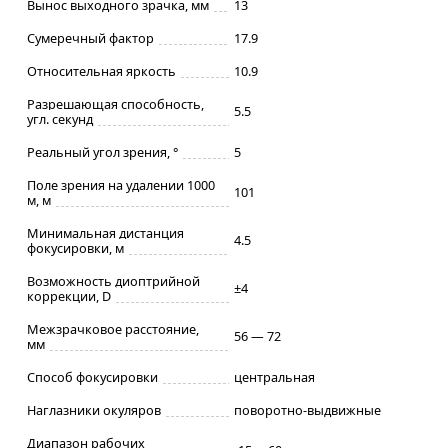
Вынос выходного зрачка, мм
13
Сумеречный фактор
17.9
Относительная яркость
10.9
Разрешающая способность,
5.5
угл. секунд
Реальный угол зрения, °
5
Поле зрения на удалении 1000
101
м, м
Минимальная дистанция
4.5
фокусировки, м
Возможность диоптрийной
±4
коррекции, D
Межзрачковое расстояние,
56 — 72
мм
Способ фокусировки
центральная
Наглазники окуляров
поворотно-выдвижные
Диапазон рабочих