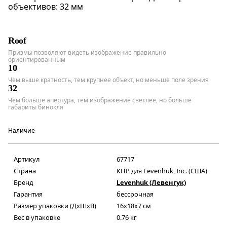
объективов: 32 мм
Roof
Призмы позволяют видеть изображение правильно
ориентированным
10
Чем выше кратность, тем крупнее объект, но меньше поле зрения
32
Чем больше апертура, тем изображение светлее, но больше
габариты бинокля
Наличие
Артикул
67717
Страна
КНР для Levenhuk, Inc. (США)
Бренд
Levenhuk (Левенгук)
Гарантия
бессрочная
Размер упаковки (ДxШxВ)
16x18x7 см
Вес в упаковке
0.76 кг