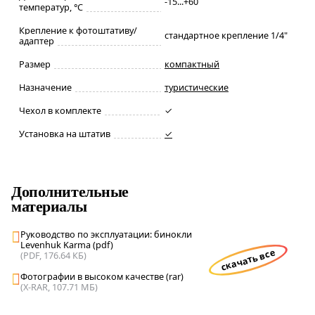
-15...+60
температур, °С
Крепление к фотоштативу/
стандартное крепление 1/4"
адаптер
Размер
компактный
Назначение
туристические
Чехол в комплекте
✓
Установка на штатив
✓
Дополнительные
материалы
Руководство по эксплуатации: бинокли
Levenhuk Karma (pdf)
скачать все
(PDF, 176.64 КБ)
Фотографии в высоком качестве (rar)
(X-RAR, 107.71 МБ)