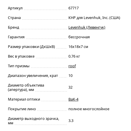
Артикул
67717
Страна
КНР для Levenhuk, Inc. (США)
Бренд
Levenhuk (Левенгук)
Гарантия
бессрочная
Размер упаковки (ДxШxВ)
16x18x7 см
Вес в упаковке
0.76 кг
Тип призмы
roof
Диапазон увеличения, крат
10
Диаметр объектива
32
(апертура), мм
Материал оптики
BaK-4
Покрытие линз
полное многослойное
Диаметр выходного зрачка,
3.3
мм