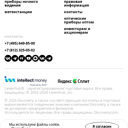
приборы ночного
правовая
видения
информация
метеостанции
контакты
оптические
приборы оптом
инвесторам и
акционерам
контакты
+7 (495) 649-85-00
+7 (812) 325-05-02
Levenhuk® - зарегистрированная торговая марка. Все права
защищены. © 2002–2026 Levenhuk, Inc.
© 2026 Discovery, а также соответствующие логотипы и торговые
марки являются товарными знаками компании Discovery, а также
ее дочерних предприятий и филиалов.
Используется по лицензии. Все права защищены. Discovery.com.
Политика конфиденциальности
Мы используем файлы cookie.
Я согласен