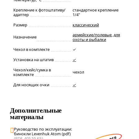
Крепление к фотоштативу/
стандартное крепление
адаптер
1/4"
Размер
классический
армейские/полевые
,
для
Назначение
охоты и рыбалки
Чехол в комплекте
✓
Установка на штатив
✓
Чехол/кейс/сумка в
чехол
комплекте
Для носящих очки
✓
Дополнительные
материалы
Руководство по эксплуатации:
бинокли Levenhuk Atom (pdf)
(PDF, 405.55 КБ)