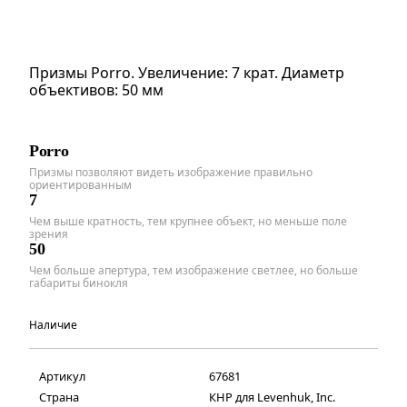
Призмы Porro. Увеличение: 7 крат. Диаметр
объективов: 50 мм
Porro
Призмы позволяют видеть изображение правильно
ориентированным
7
Чем выше кратность, тем крупнее объект, но меньше поле
зрения
50
Чем больше апертура, тем изображение светлее, но больше
габариты бинокля
Наличие
Артикул
67681
Страна
КНР для Levenhuk, Inc.