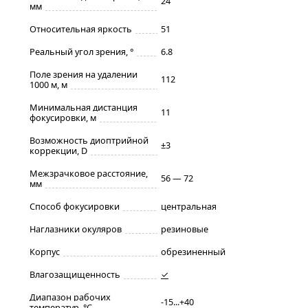
24
мм
Относительная яркость
51
Реальный угол зрения, °
6.8
Поле зрения на удалении
112
1000 м, м
Минимальная дистанция
11
фокусировки, м
Возможность диоптрийной
±3
коррекции, D
Межзрачковое расстояние,
56 — 72
мм
Способ фокусировки
центральная
Наглазники окуляров
резиновые
Корпус
обрезиненный
Влагозащищенность
✓
Диапазон рабочих
-15...+40
температур, °С