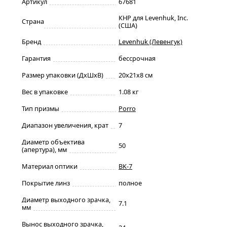
Артикул
67681
КНР для Levenhuk, Inc.
Страна
(США)
Бренд
Levenhuk (Левенгук)
Гарантия
бессрочная
Размер упаковки (ДxШxВ)
20x21x8 см
Вес в упаковке
1.08 кг
Тип призмы
Porro
Диапазон увеличения, крат
7
Диаметр объектива
50
(апертура), мм
Материал оптики
BK-7
Покрытие линз
полное
Диаметр выходного зрачка,
7.1
мм
Вынос выходного зрачка,