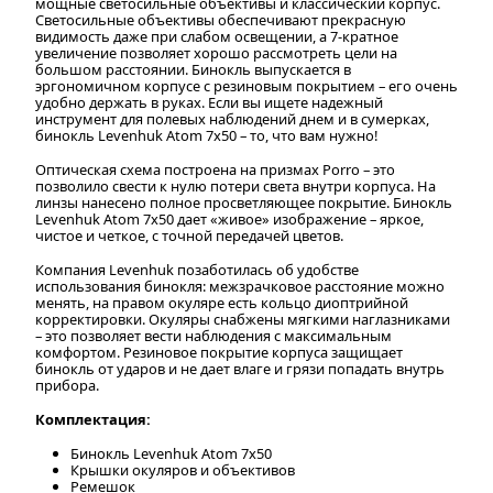
мощные светосильные объективы и классический корпус.
Светосильные объективы обеспечивают прекрасную
видимость даже при слабом освещении, а 7-кратное
увеличение позволяет хорошо рассмотреть цели на
большом расстоянии. Бинокль выпускается в
эргономичном корпусе с резиновым покрытием – его очень
удобно держать в руках. Если вы ищете надежный
инструмент для полевых наблюдений днем и в сумерках,
бинокль Levenhuk Atom 7x50 – то, что вам нужно!
Оптическая схема построена на призмах Porro – это
позволило свести к нулю потери света внутри корпуса. На
линзы нанесено полное просветляющее покрытие. Бинокль
Levenhuk Atom 7x50 дает «живое» изображение – яркое,
чистое и четкое, с точной передачей цветов.
Компания Levenhuk позаботилась об удобстве
использования бинокля: межзрачковое расстояние можно
менять, на правом окуляре есть кольцо диоптрийной
корректировки. Окуляры снабжены мягкими наглазниками
– это позволяет вести наблюдения с максимальным
комфортом. Резиновое покрытие корпуса защищает
бинокль от ударов и не дает влаге и грязи попадать внутрь
прибора.
Комплектация:
Бинокль Levenhuk Atom 7x50
Крышки окуляров и объективов
Ремешок